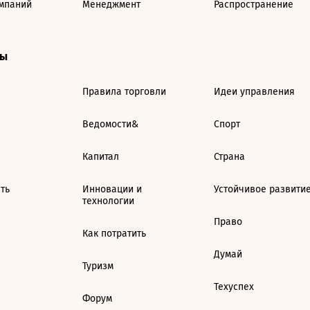
мпаний
Менеджмент
Распространение
ты
Правила торговли
Идеи управления
Ведомости&
Спорт
Капитал
Страна
ть
Инновации и
Устойчивое развити
технологии
Право
Как потратить
Думай
Туризм
Техуспех
Форум