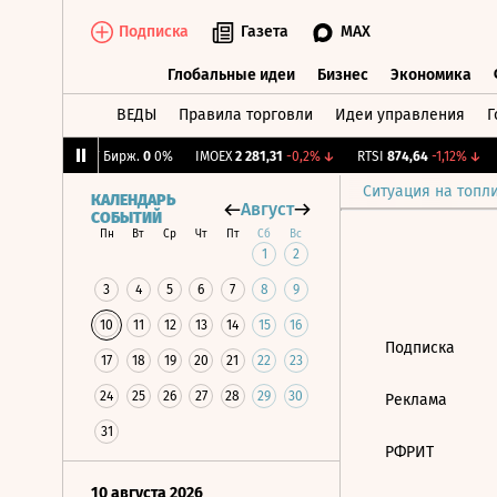
Подписка
Газета
MAX
Глобальные идеи
Бизнес
Экономика
ВЕДЫ
Правила торговли
Идеи управления
Г
Глобальные идеи
Бизнес
Экономик
2,08%
↑
CNY Бирж.
0
0%
IMOEX
2 281,31
-0,2%
↓
RTSI
874,64
-1,12%
↓
Ситуация на топл
КАЛЕНДАРЬ
Август
СОБЫТИЙ
Пн
Вт
Ср
Чт
Пт
Сб
Вс
1
2
3
4
5
6
7
8
9
10
11
12
13
14
15
16
Подписка
17
18
19
20
21
22
23
24
25
26
27
28
29
30
Реклама
31
РФРИТ
10 августа 2026