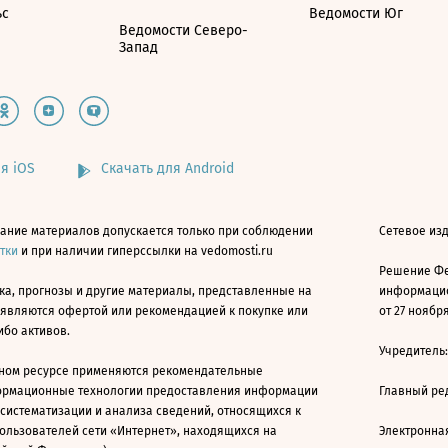
ьс
Ведомости Юг
Ведомости Северо-
Запад
я iOS
Скачать для Android
ание материалов допускается только при соблюдении
Сетевое изд
атки
и при наличии гиперссылки на vedomosti.ru
Решение Фе
ка, прогнозы и другие материалы, представленные на
информацио
 являются офертой или рекомендацией к покупке или
от 27 ноября
ибо активов.
Учредитель
ном ресурсе применяются рекомендательные
ормационные технологии предоставления информации
Главный ре
 систематизации и анализа сведений, относящихся к
ользователей сети «Интернет», находящихся на
Электронна