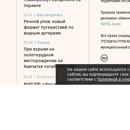
территории Росс
Украине
Правила примене
05:14
/
Как потратить
рекламно-обменно
Речной улов: новый
INFOX
,
24smi
формат путешествий по
водным артериям
Все права защищ
7712108141/7715010
05:00
/
Страна
муниципальный окр
При взрыве на
золоторудном
месторождении на
Камчатке погиб рабочий
На нашем сайте используются c
сайтом, вы подтверждаете свое
04:31
/ Политика
соответствии с
Политикой в отн
МИД РФ: официальных
переговоров с ФРГ по
Украине не было и нет
04:17
/ Общество
Доступ к мобильному и
домашнему интернету
ограничат на Камчатке