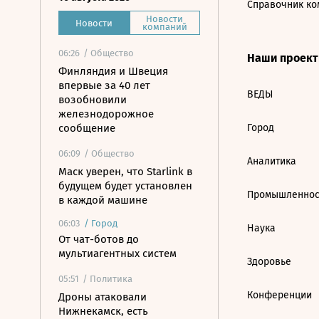
Справочник ко
Новости
Новости
компаний
06:26
/ Общество
Наши проек
Финляндия и Швеция
впервые за 40 лет
ВЕДЫ
возобновили
железнодорожное
сообщение
Город
06:09
/ Общество
Аналитика
Маск уверен, что Starlink в
будущем будет установлен
Промышленнос
в каждой машине
06:03
/
Город
Наука
От чат-ботов до
мультиагентных систем
Здоровье
05:51
/ Политика
Конференции
Дроны атаковали
Нижнекамск, есть