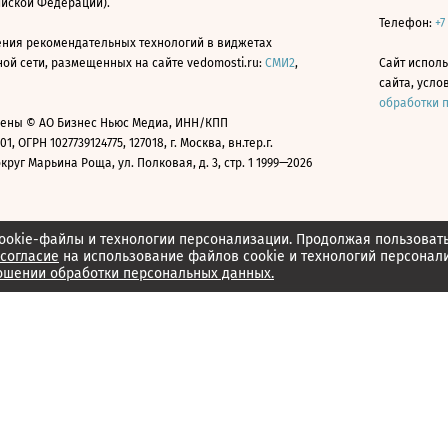
ийской Федерации).
Телефон:
+7
ния рекомендательных технологий в виджетах
й сети, размещенных на сайте vedomosti.ru:
СМИ2
,
Сайт испол
сайта, усл
обработки 
ены © АО Бизнес Ньюс Медиа, ИНН/КПП
01, ОГРН 1027739124775, 127018, г. Москва, вн.тер.г.
уг Марьина Роща, ул. Полковая, д. 3, стр. 1 1999—2026
ookie-файлы и технологии персонализации. Продолжая пользоват
согласие
на использование файлов cookie и технологий персонал
ошении обработки персональных данных.