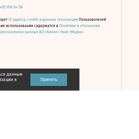
 495 956-34-58
ьзует
IP адреса, cookie и данные геолокации
Пользователей
овия использования содержатся в
Политике в отношении
персональных данных АО «Бизнес Ньюс Медиа»
ься данным
Принять
изации в