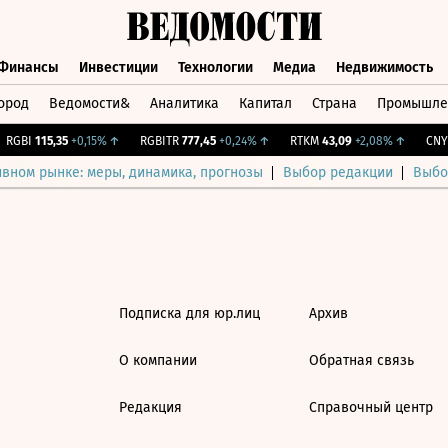
Финансы
Инвестиции
Технологии
Медиа
Недвижимость
ород
Ведомости&
Аналитика
Капитал
Страна
Промышле
а
Финансы
Инвестиции
Технологии
Медиа
Недвижимос
RGBI
115,35
+0,15%
↑
RGBITR
777,45
+0,24%
↑
RTKM
43,09
+2,08%
↑
CNY 
ивном рынке: меры, динамика, прогнозы
Выбор редакции
Выбо
Подписка для юр.лиц
Архив
О компании
Обратная связь
Редакция
Справочный центр