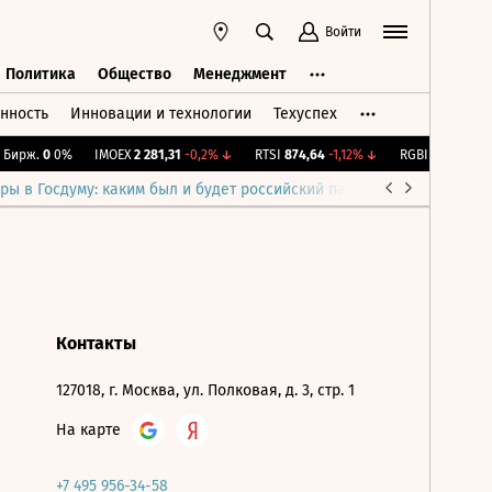
Войти
Политика
Общество
Менеджмент
нность
Инновации и технологии
Техуспех
ть
Политика
Общество
Менеджмент
Бирж.
0
0%
IMOEX
2 281,31
-0,2%
↓
RTSI
874,64
-1,12%
↓
RGBI
115,35
+0,1
ры в Госдуму: каким был и будет российский парламент
Война н
Контакты
127018, г. Москва, ул. Полковая, д. 3, стр. 1
На карте
+7 495 956-34-58