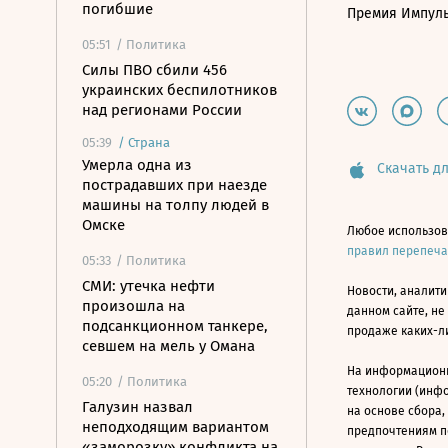
погибшие
Премия Импул
05:51
/ Политика
Силы ПВО сбили 456
украинских беспилотников
над регионами России
05:39
/
Страна
Умерла одна из
Скачать дл
пострадавших при наезде
машины на толпу людей в
Омске
Любое использов
правил перепеч
05:33
/ Политика
СМИ: утечка нефти
Новости, аналити
произошла на
данном сайте, не
подсанкционном танкере,
продаже каких-л
севшем на мель у Омана
На информацион
05:20
/ Политика
технологии (инф
Галузин назвал
на основе сбора,
неподходящим вариантом
предпочтениям п
«заморозку» конфликта на