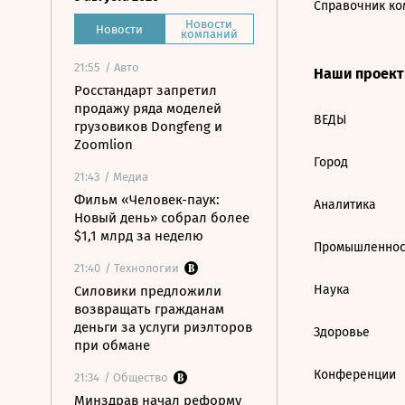
Справочник ко
Новости
Новости
компаний
21:55
/ Авто
Наши проек
Росстандарт запретил
продажу ряда моделей
ВЕДЫ
грузовиков Dongfeng и
Zoomlion
Город
21:43
/ Медиа
Фильм «Человек-паук:
Аналитика
Новый день» собрал более
$1,1 млрд за неделю
Промышленнос
21:40
/ Технологии
Наука
Силовики предложили
возвращать гражданам
деньги за услуги риэлторов
Здоровье
при обмане
Конференции
21:34
/ Общество
Минздрав начал реформу