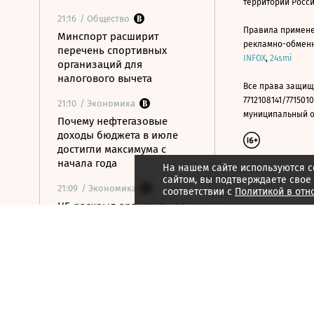
территории Росс
21:16
/ Общество
Правила примене
Минспорт расширит
рекламно-обменно
перечень спортивных
INFOX
,
24smi
организаций для
налогового вычета
Все права защищ
7712108141/7715010
21:10
/ Экономика
муниципальный окр
Почему нефтегазовые
доходы бюджета в июле
достигли максимума с
начала года
На нашем сайте используются c
сайтом, вы подтверждаете свое
21:09
/ Экономика
соответствии с
Политикой в отн
ЦБ раскрыл аргументы за
сохранение ставки на
последнем заседании
21:08
/ Технологии
Госзаказчикам хотят
закрыть лазейки для
закупок иностранной