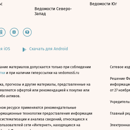
ьс
Ведомости Юг
Ведомости Северо-
Запад
я iOS
Скачать для Android
ание материалов допускается только при соблюдении
Сетевое изд
атки
и при наличии гиперссылки на vedomosti.ru
Решение Фе
ка, прогнозы и другие материалы, представленные на
информацио
 являются офертой или рекомендацией к покупке или
от 27 ноября
ибо активов.
Учредитель
ном ресурсе применяются рекомендательные
ормационные технологии предоставления информации
Главный ре
 систематизации и анализа сведений, относящихся к
ользователей сети «Интернет», находящихся на
Электронна