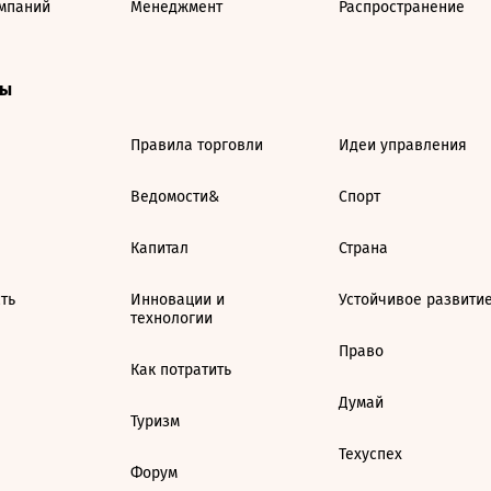
мпаний
Менеджмент
Распространение
ты
Правила торговли
Идеи управления
Ведомости&
Спорт
Капитал
Страна
ть
Инновации и
Устойчивое развити
технологии
Право
Как потратить
Думай
Туризм
Техуспех
Форум