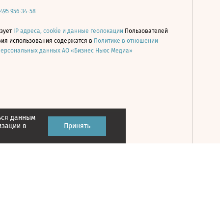
 495 956-34-58
ьзует
IP адреса, cookie и данные геолокации
Пользователей
овия использования содержатся в
Политике в отношении
персональных данных АО «Бизнес Ньюс Медиа»
ься данным
Принять
изации в