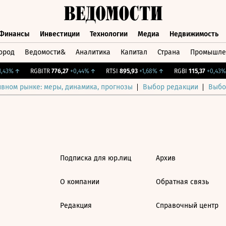
Финансы
Инвестиции
Технологии
Медиа
Недвижимость
ород
Ведомости&
Аналитика
Капитал
Страна
Промышле
а
Финансы
Инвестиции
Технологии
Медиа
Недвижимос
,43%
↑
RGBITR
776,27
+0,44%
↑
RTSI
895,93
+1,68%
↑
RGBI
115,37
+0,43%
ивном рынке: меры, динамика, прогнозы
Выбор редакции
Выбо
Подписка для юр.лиц
Архив
О компании
Обратная связь
Редакция
Справочный центр