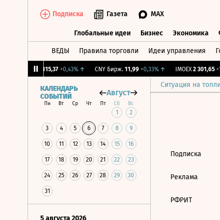
Подписка
Газета
MAX
Глобальные идеи
Бизнес
Экономика
ВЕДЫ
Правила торговли
Идеи управления
Г
Глобальные идеи
Бизнес
Экономик
68%
↑
RGBI
115,37
+0,43%
↑
CNY Бирж.
11,99
+0,33%
↑
IMOEX
2 301,65
+1
Ситуация на топл
КАЛЕНДАРЬ
Август
СОБЫТИЙ
Пн
Вт
Ср
Чт
Пт
Сб
Вс
1
2
3
4
5
6
7
8
9
10
11
12
13
14
15
16
Подписка
17
18
19
20
21
22
23
24
25
26
27
28
29
30
Реклама
31
РФРИТ
5 августа 2026