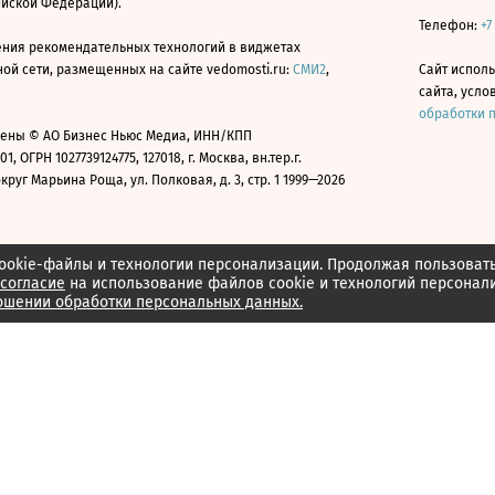
ийской Федерации).
Телефон:
+7
ния рекомендательных технологий в виджетах
й сети, размещенных на сайте vedomosti.ru:
СМИ2
,
Сайт испол
сайта, усл
обработки 
ены © АО Бизнес Ньюс Медиа, ИНН/КПП
01, ОГРН 1027739124775, 127018, г. Москва, вн.тер.г.
уг Марьина Роща, ул. Полковая, д. 3, стр. 1 1999—2026
ookie-файлы и технологии персонализации. Продолжая пользоват
согласие
на использование файлов cookie и технологий персонал
ошении обработки персональных данных.