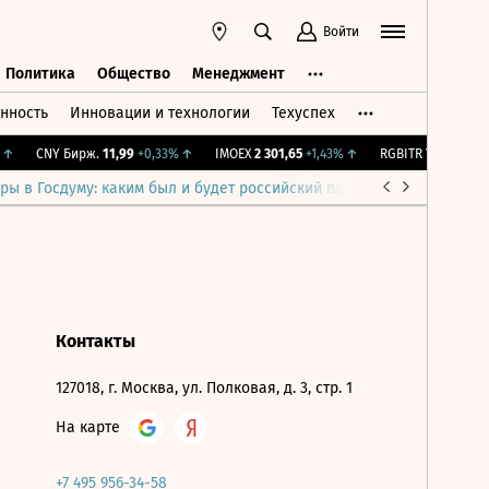
Войти
Политика
Общество
Менеджмент
нность
Инновации и технологии
Техуспех
ть
Политика
Общество
Менеджмент
↑
CNY Бирж.
11,99
+0,33%
↑
IMOEX
2 301,65
+1,43%
↑
RGBITR
776,27
+0,4
ры в Госдуму: каким был и будет российский парламент
Война н
Контакты
127018, г. Москва, ул. Полковая, д. 3, стр. 1
На карте
+7 495 956-34-58