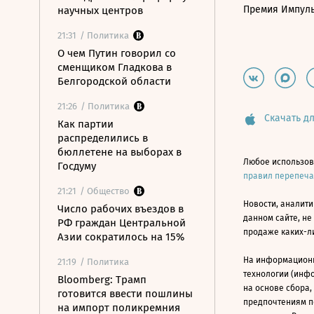
Премия Импул
научных центров
21:31
/ Политика
О чем Путин говорил со
сменщиком Гладкова в
Белгородской области
21:26
/ Политика
Скачать дл
Как партии
распределились в
бюллетене на выборах в
Любое использов
Госдуму
правил перепеч
21:21
/ Общество
Новости, аналити
Число рабочих въездов в
данном сайте, не
РФ граждан Центральной
продаже каких-л
Азии сократилось на 15%
На информацион
21:19
/ Политика
технологии (инф
Bloomberg: Трамп
на основе сбора,
готовится ввести пошлины
предпочтениям п
на импорт поликремния