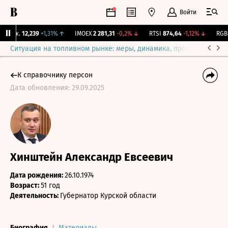
Войти
Бирж.
12,239
+1,31%
↑
IMOEX
2 281,31
-0,2%
↓
RTSI
874,64
-1,12%
↓
RGBI
Ситуация на топливном рынке: меры, динамика, прогнозы
Выб
К справочнику персон
Дата обновления: 29.09.2025
Хинштейн Александр Евсеевич
Дата рождения:
26.10.1974
Возраст:
51 год
Деятельность:
Губернатор Курской области
Биография
Материалы