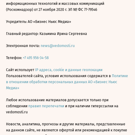
информационных технологий и массовых коммуникаций
(Роскомнадзор) от 27 ноября 2020 г. ЭЛ № ФС 77-79546
Учредитель: АО «Бизнес Ньюс Медиа»
Главный редактор: Казьмина Ирина Сергеевна
Электронная почта:
news@vedomosti.ru
Телефон:
+7 495 956-34-58
Сайт использует
IP адреса, cookie и данные геолокации
Пользователей сайта, условия использования содержатся в
Политике
в отношении обработки персональных данных АО «Бизнес Ньюс
Медиа»
Любое использование материалов допускается только при
соблюдении
правил перепечатки
и при наличии гиперссылки на
vedomosti.ru
Новости, аналитика, прогнозы и другие материалы, представленные
на данном сайте, не являются офертой или рекомендацией к покупке