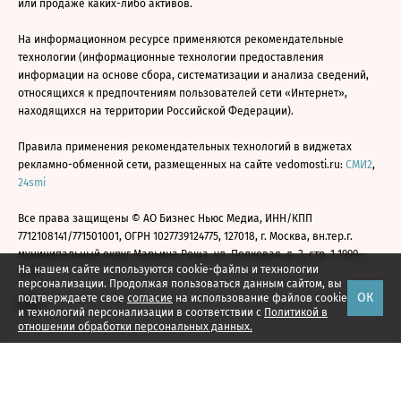
или продаже каких-либо активов.
На информационном ресурсе применяются рекомендательные
технологии (информационные технологии предоставления
информации на основе сбора, систематизации и анализа сведений,
относящихся к предпочтениям пользователей сети «Интернет»,
находящихся на территории Российской Федерации).
Правила применения рекомендательных технологий в виджетах
рекламно-обменной сети, размещенных на сайте vedomosti.ru:
СМИ2
,
24smi
Все права защищены © АО Бизнес Ньюс Медиа, ИНН/КПП
7712108141/771501001, ОГРН 1027739124775, 127018, г. Москва, вн.тер.г.
муниципальный округ Марьина Роща, ул. Полковая, д. 3, стр. 1 1999—
На нашем сайте используются cookie-файлы и технологии
2026
персонализации. Продолжая пользоваться данным сайтом, вы
ОК
подтверждаете свое
согласие
на использование файлов cookie
и технологий персонализации в соответствии с
Политикой в
отношении обработки персональных данных.