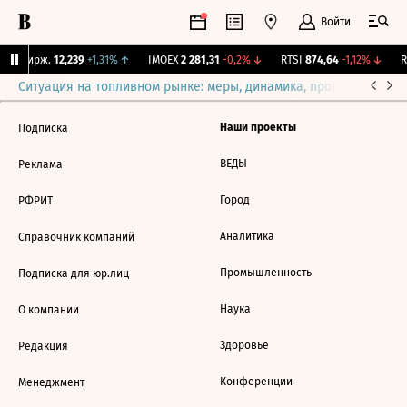
Войти
CNY Бирж.
12,239
+1,31%
↑
IMOEX
2 281,31
-0,2%
↓
RTSI
874,64
-1,12%
↓
R
Ситуация на топливном рынке: меры, динамика, прогнозы
Выб
Наши проекты
Подписка
ВЕДЫ
Реклама
Город
РФРИТ
Аналитика
Справочник компаний
Промышленность
Подписка для юр.лиц
Наука
О компании
Здоровье
Редакция
Конференции
Менеджмент