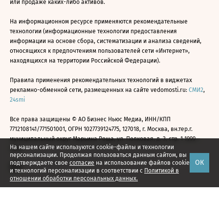
или продаже каких-либо активов.
На информационном ресурсе применяются рекомендательные
технологии (информационные технологии предоставления
информации на основе сбора, систематизации и анализа сведений,
относящихся к предпочтениям пользователей сети «Интернет»,
находящихся на территории Российской Федерации).
Правила применения рекомендательных технологий в виджетах
рекламно-обменной сети, размещенных на сайте vedomosti.ru:
СМИ2
,
24smi
Все права защищены © АО Бизнес Ньюс Медиа, ИНН/КПП
7712108141/771501001, ОГРН 1027739124775, 127018, г. Москва, вн.тер.г.
муниципальный округ Марьина Роща, ул. Полковая, д. 3, стр. 1 1999—
На нашем сайте используются cookie-файлы и технологии
2026
персонализации. Продолжая пользоваться данным сайтом, вы
ОК
подтверждаете свое
согласие
на использование файлов cookie
и технологий персонализации в соответствии с
Политикой в
отношении обработки персональных данных.