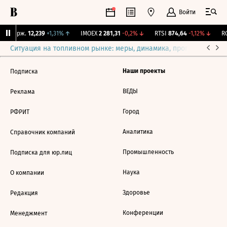
Войти
NY Бирж.
12,239
+1,31%
↑
IMOEX
2 281,31
-0,2%
↓
RTSI
874,64
-1,12%
↓
RG
Ситуация на топливном рынке: меры, динамика, прогнозы
Выб
Наши проекты
Подписка
ВЕДЫ
Реклама
Город
РФРИТ
Аналитика
Справочник компаний
Промышленность
Подписка для юр.лиц
Наука
О компании
Здоровье
Редакция
Конференции
Менеджмент