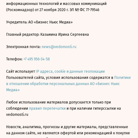
информационных технологий и массовых коммуникаций
(Роскомнадзор) от 27 ноября 2020 г. ЭЛ № ФС 77-79546
Учредитель: АО «Бизнес Ньюс Медиа»
Главный редактор: Казьмина Ирина Сергеевна
Электронная почта:
news@vedomosti.ru
Телефон:
+7 495 956-34-58
Сайт использует
IP адреса, cookie и данные геолокации
Пользователей сайта, условия использования содержатся в
Политике
в отношении обработки персональных данных АО «Бизнес Ньюс
Медиа»
Любое использование материалов допускается только при
соблюдении
правил перепечатки
и при наличии гиперссылки на
vedomosti.ru
Новости, аналитика, прогнозы и другие материалы, представленные
на данном сайте, не являются офертой или рекомендацией к покупке