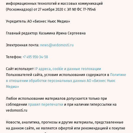
информационных технологий и массовых коммуникаций
(Роскомнадзор) от 27 ноября 2020 г. ЭЛ № ФС 77-79546
Учредитель: АО «Бизнес Ньюс Медиа»
Главный редактор: Казьмина Ирина Сергеевна
Электронная почта:
news@vedomosti.ru
Телефон:
+7 495 956-34-58
Сайт использует
IP адреса, cookie и данные геолокации
Пользователей сайта, условия использования содержатся в
Политике
в отношении обработки персональных данных АО «Бизнес Ньюс
Медиа»
Любое использование материалов допускается только при
соблюдении
правил перепечатки
и при наличии гиперссылки на
vedomosti.ru
Новости, аналитика, прогнозы и другие материалы, представленные
на данном сайте, не являются офертой или рекомендацией к покупке