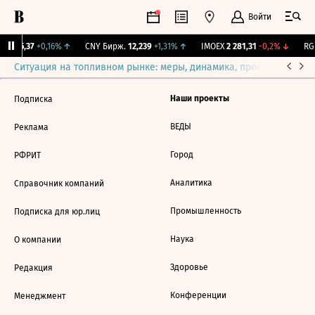
Войти
BI
115,37
+0,16%
↑
CNY Бирж.
12,239
+1,31%
↑
IMOEX
2 281,31
-0,2%
↓
RGB
Ситуация на топливном рынке: меры, динамика, прогнозы
Выб
Наши проекты
Подписка
ВЕДЫ
Реклама
Город
РФРИТ
Аналитика
Справочник компаний
Промышленность
Подписка для юр.лиц
Наука
О компании
Здоровье
Редакция
Конференции
Менеджмент