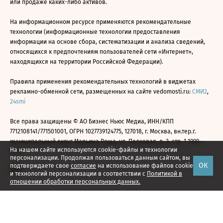
или продаже каких-либо активов.
На информационном ресурсе применяются рекомендательные
технологии (информационные технологии предоставления
информации на основе сбора, систематизации и анализа сведений,
относящихся к предпочтениям пользователей сети «Интернет»,
находящихся на территории Российской Федерации).
Правила применения рекомендательных технологий в виджетах
рекламно-обменной сети, размещенных на сайте vedomosti.ru:
СМИ2
,
24smi
Все права защищены © АО Бизнес Ньюс Медиа, ИНН/КПП
7712108141/771501001, ОГРН 1027739124775, 127018, г. Москва, вн.тер.г.
муниципальный округ Марьина Роща, ул. Полковая, д. 3, стр. 1 1999—
На нашем сайте используются cookie-файлы и технологии
2026
персонализации. Продолжая пользоваться данным сайтом, вы
ОК
подтверждаете свое
согласие
на использование файлов cookie
и технологий персонализации в соответствии с
Политикой в
отношении обработки персональных данных.