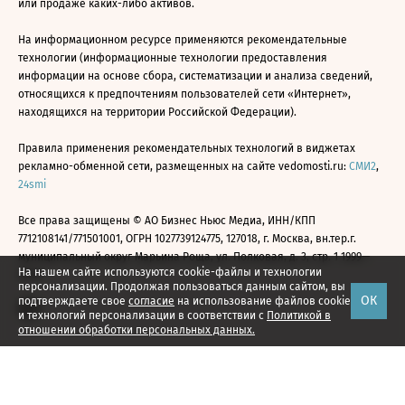
или продаже каких-либо активов.
На информационном ресурсе применяются рекомендательные
технологии (информационные технологии предоставления
информации на основе сбора, систематизации и анализа сведений,
относящихся к предпочтениям пользователей сети «Интернет»,
находящихся на территории Российской Федерации).
Правила применения рекомендательных технологий в виджетах
рекламно-обменной сети, размещенных на сайте vedomosti.ru:
СМИ2
,
24smi
Все права защищены © АО Бизнес Ньюс Медиа, ИНН/КПП
7712108141/771501001, ОГРН 1027739124775, 127018, г. Москва, вн.тер.г.
муниципальный округ Марьина Роща, ул. Полковая, д. 3, стр. 1 1999—
На нашем сайте используются cookie-файлы и технологии
2026
персонализации. Продолжая пользоваться данным сайтом, вы
ОК
подтверждаете свое
согласие
на использование файлов cookie
и технологий персонализации в соответствии с
Политикой в
отношении обработки персональных данных.