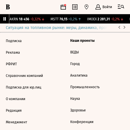
Войти
↑
AKRN
18 456
-0,32%
↓
MSTT
76,15
+0,2%
↑
IMOEX
2 281,31
-0,2%
↓
R
Ситуация на топливном рынке: меры, динамика, прогнозы
Выб
Наши проекты
Подписка
ВЕДЫ
Реклама
Город
РФРИТ
Аналитика
Справочник компаний
Промышленность
Подписка для юр.лиц
Наука
О компании
Здоровье
Редакция
Конференции
Менеджмент