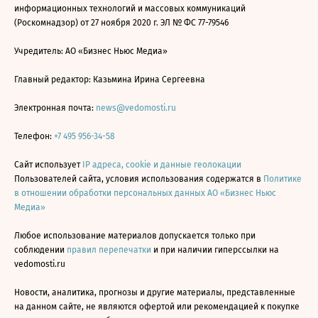
информационных технологий и массовых коммуникаций
(Роскомнадзор) от 27 ноября 2020 г. ЭЛ № ФС 77-79546
Учредитель: АО «Бизнес Ньюс Медиа»
Главный редактор: Казьмина Ирина Сергеевна
Электронная почта:
news@vedomosti.ru
Телефон:
+7 495 956-34-58
Сайт использует
IP адреса, cookie и данные геолокации
Пользователей сайта, условия использования содержатся в
Политике
в отношении обработки персональных данных АО «Бизнес Ньюс
Медиа»
Любое использование материалов допускается только при
соблюдении
правил перепечатки
и при наличии гиперссылки на
vedomosti.ru
Новости, аналитика, прогнозы и другие материалы, представленные
на данном сайте, не являются офертой или рекомендацией к покупке