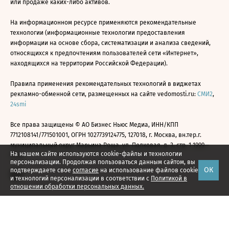
или продаже каких-либо активов.
На информационном ресурсе применяются рекомендательные
технологии (информационные технологии предоставления
информации на основе сбора, систематизации и анализа сведений,
относящихся к предпочтениям пользователей сети «Интернет»,
находящихся на территории Российской Федерации).
Правила применения рекомендательных технологий в виджетах
рекламно-обменной сети, размещенных на сайте vedomosti.ru:
СМИ2
,
24smi
Все права защищены © АО Бизнес Ньюс Медиа, ИНН/КПП
7712108141/771501001, ОГРН 1027739124775, 127018, г. Москва, вн.тер.г.
муниципальный округ Марьина Роща, ул. Полковая, д. 3, стр. 1 1999—
На нашем сайте используются cookie-файлы и технологии
2026
персонализации. Продолжая пользоваться данным сайтом, вы
ОК
подтверждаете свое
согласие
на использование файлов cookie
и технологий персонализации в соответствии с
Политикой в
отношении обработки персональных данных.