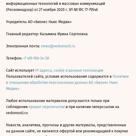
информационных технологий и массовых коммуникаций
(Роскомнадзор) от 27 ноября 2020 г. ЭЛ № ФС 77-79546
Учредитель: АО «Бизнес Ньюс Медиа»
Главный редактор: Казьмина Ирина Сергеевна
Электронная почта:
news@vedomosti.ru
Телефон:
+7 495 956-34-58
Сайт использует
IP адреса, cookie и данные геолокации
Пользователей сайта, условия использования содержатся в
Политике
в отношении обработки персональных данных АО «Бизнес Ньюс
Медиа»
Любое использование материалов допускается только при
соблюдении
правил перепечатки
и при наличии гиперссылки на
vedomosti.ru
Новости, аналитика, прогнозы и другие материалы, представленные
на данном сайте, не являются офертой или рекомендацией к покупке