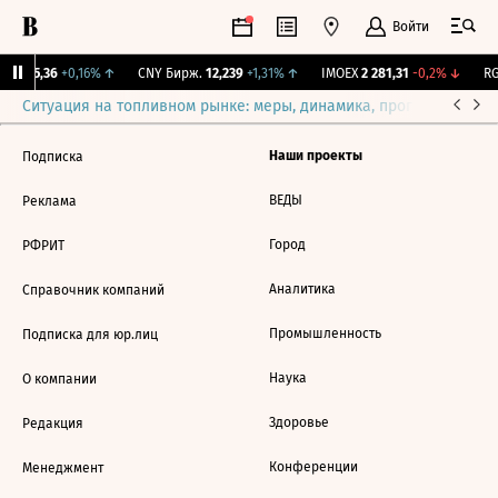
Войти
BI
115,36
+0,16%
↑
CNY Бирж.
12,239
+1,31%
↑
IMOEX
2 281,31
-0,2%
↓
RG
Ситуация на топливном рынке: меры, динамика, прогнозы
Выб
Наши проекты
Подписка
ВЕДЫ
Реклама
Город
РФРИТ
Аналитика
Справочник компаний
Промышленность
Подписка для юр.лиц
Наука
О компании
Здоровье
Редакция
Конференции
Менеджмент