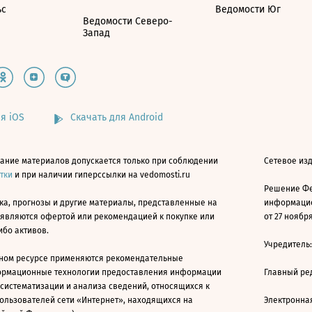
ьс
Ведомости Юг
Ведомости Северо-
Запад
я iOS
Скачать для Android
ание материалов допускается только при соблюдении
Сетевое изд
атки
и при наличии гиперссылки на vedomosti.ru
Решение Фе
ка, прогнозы и другие материалы, представленные на
информацио
 являются офертой или рекомендацией к покупке или
от 27 ноября
ибо активов.
Учредитель
ном ресурсе применяются рекомендательные
ормационные технологии предоставления информации
Главный ре
 систематизации и анализа сведений, относящихся к
ользователей сети «Интернет», находящихся на
Электронна