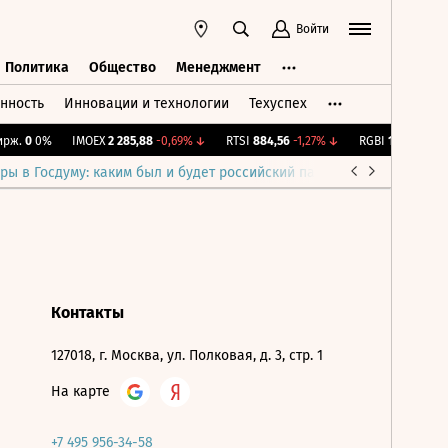
Войти
Политика
Общество
Менеджмент
нность
Инновации и технологии
Техуспех
ть
Политика
Общество
Менеджмент
рж.
0
0%
IMOEX
2 285,88
-0,69%
↓
RTSI
884,56
-1,27%
↓
RGBI
115,39
+0,13
ры в Госдуму: каким был и будет российский парламент
Война н
Контакты
127018, г. Москва, ул. Полковая, д. 3, стр. 1
На карте
+7 495 956-34-58