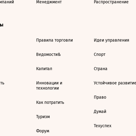
мпаний
Менеджмент
Распространение
ты
Правила торговли
Идеи управления
Ведомости&
Спорт
Капитал
Страна
ть
Инновации и
Устойчивое развити
технологии
Право
Как потратить
Думай
Туризм
Техуспех
Форум