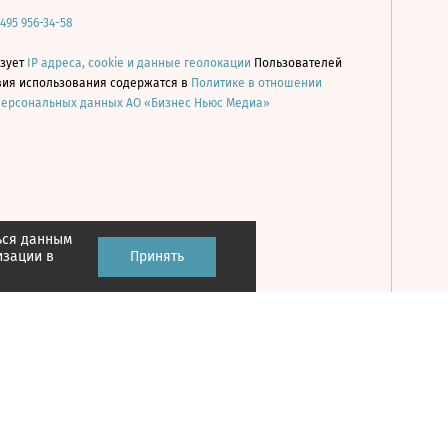
 495 956-34-58
ьзует
IP адреса, cookie и данные геолокации
Пользователей
овия использования содержатся в
Политике в отношении
персональных данных АО «Бизнес Ньюс Медиа»
ься данным
Принять
изации в