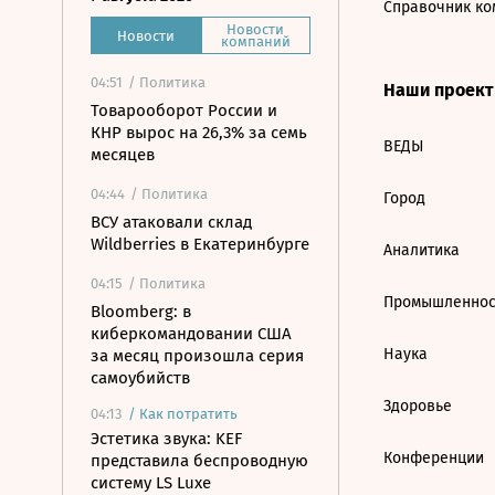
Справочник ко
Новости
Новости
компаний
04:51
/ Политика
Наши проек
Товарооборот России и
КНР вырос на 26,3% за семь
ВЕДЫ
месяцев
04:44
/ Политика
Город
ВСУ атаковали склад
Wildberries в Екатеринбурге
Аналитика
04:15
/ Политика
Промышленнос
Bloomberg: в
киберкомандовании США
Наука
за месяц произошла серия
самоубийств
Здоровье
04:13
/
Как потратить
Эстетика звука: KEF
Конференции
представила беспроводную
систему LS Luxe