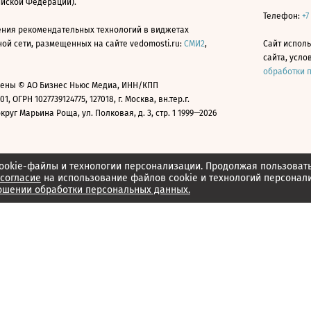
ийской Федерации).
Телефон:
+7
ния рекомендательных технологий в виджетах
й сети, размещенных на сайте vedomosti.ru:
СМИ2
,
Сайт испол
сайта, усл
обработки 
ены © АО Бизнес Ньюс Медиа, ИНН/КПП
01, ОГРН 1027739124775, 127018, г. Москва, вн.тер.г.
уг Марьина Роща, ул. Полковая, д. 3, стр. 1 1999—2026
ookie-файлы и технологии персонализации. Продолжая пользоват
согласие
на использование файлов cookie и технологий персонал
ошении обработки персональных данных.