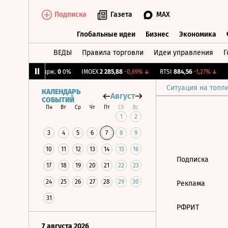
Подписка
Газета
MAX
Глобальные идеи
Бизнес
Экономика
ВЕДЫ
Правила торговли
Идеи управления
Г
Глобальные идеи
Бизнес
Экономик
4%
↓
CNY Бирж.
0
0%
IMOEX
2 285,88
-0,69%
↓
RTSI
884,56
-1,27%
↓
R
Ситуация на топл
КАЛЕНДАРЬ
Август
СОБЫТИЙ
Пн
Вт
Ср
Чт
Пт
Сб
Вс
1
2
3
4
5
6
7
8
9
10
11
12
13
14
15
16
Подписка
17
18
19
20
21
22
23
24
25
26
27
28
29
30
Реклама
31
РФРИТ
7 августа 2026