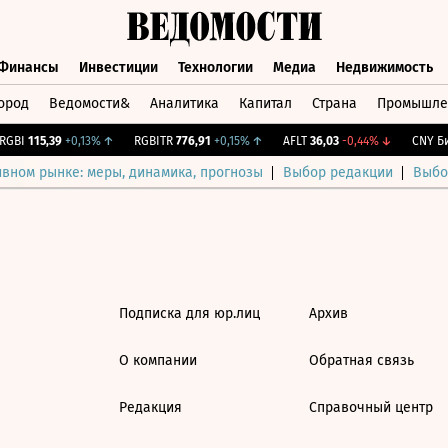
Финансы
Инвестиции
Технологии
Медиа
Недвижимость
ород
Ведомости&
Аналитика
Капитал
Страна
Промышле
а
Финансы
Инвестиции
Технологии
Медиа
Недвижимос
GBI
115,39
+0,13%
↑
RGBITR
776,91
+0,15%
↑
AFLT
36,03
-0,44%
↓
CNY Би
ивном рынке: меры, динамика, прогнозы
Выбор редакции
Выбо
Подписка для юр.лиц
Архив
О компании
Обратная связь
Редакция
Справочный центр