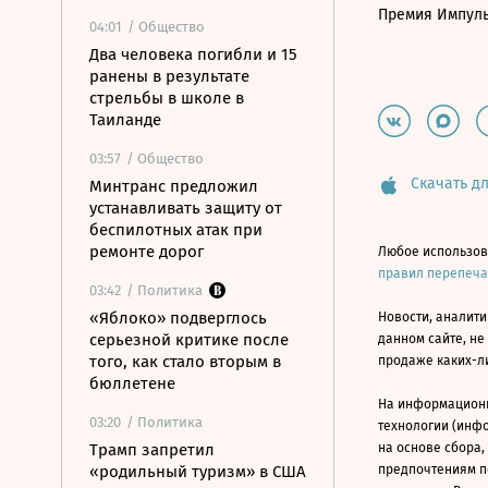
Премия Импул
04:01
/ Общество
Два человека погибли и 15
ранены в результате
стрельбы в школе в
Таиланде
03:57
/ Общество
Скачать дл
Минтранс предложил
устанавливать защиту от
беспилотных атак при
ремонте дорог
Любое использов
правил перепеч
03:42
/ Политика
«Яблоко» подверглось
Новости, аналити
серьезной критике после
данном сайте, не
того, как стало вторым в
продаже каких-л
бюллетене
На информацион
03:20
/ Политика
технологии (инф
Трамп запретил
на основе сбора,
«родильный туризм» в США
предпочтениям п