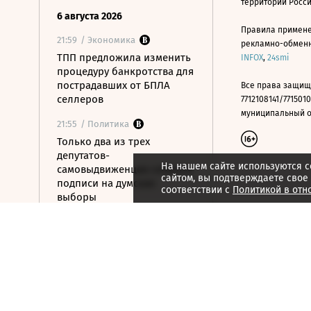
территории Росс
6 августа 2026
Правила примене
21:59
/ Экономика
рекламно-обменно
ТПП предложила изменить
INFOX
,
24smi
процедуру банкротства для
пострадавших от БПЛА
Все права защищ
селлеров
7712108141/7715010
муниципальный окр
21:55
/ Политика
Только два из трех
депутатов-
На нашем сайте используются c
самовыдвиженцев собрали
сайтом, вы подтверждаете свое
подписи на думские
соответствии с
Политикой в отн
выборы
21:53
/ Политика
56% россиян
определились, за кого
проголосуют на выборах в
Госдуму
21:50
/ Общество