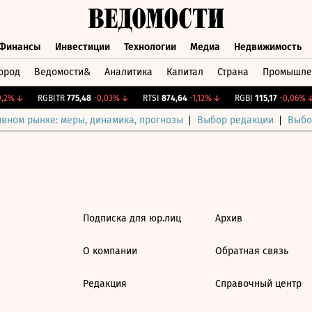
Финансы
Инвестиции
Технологии
Медиа
Недвижимость
ород
Ведомости&
Аналитика
Капитал
Страна
Промышле
а
Финансы
Инвестиции
Технологии
Медиа
Недвижимос
,2%
↓
RGBITR
775,48
-0,03%
↓
RTSI
874,64
-1,12%
↓
RGBI
115,17
-0,06%
↓
ивном рынке: меры, динамика, прогнозы
Выбор редакции
Выбо
Подписка для юр.лиц
Архив
О компании
Обратная связь
Редакция
Справочный центр