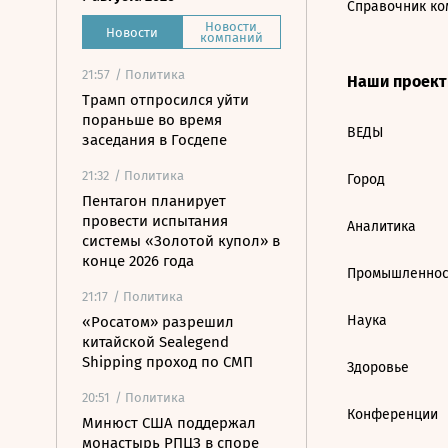
Справочник ко
Новости
Новости
компаний
21:57
/ Политика
Наши проек
Трамп отпросился уйти
пораньше во время
ВЕДЫ
заседания в Госдепе
21:32
/ Политика
Город
Пентагон планирует
провести испытания
Аналитика
системы «Золотой купол» в
конце 2026 года
Промышленнос
21:17
/ Политика
Наука
«Росатом» разрешил
китайской Sealegend
Shipping проход по СМП
Здоровье
20:51
/ Политика
Конференции
Минюст США поддержал
монастырь РПЦЗ в споре