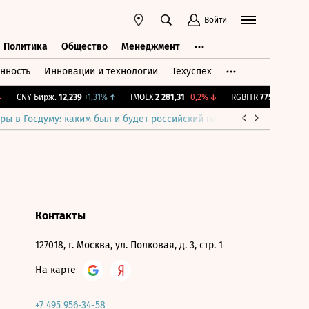
Войти
Политика
Общество
Менеджмент
нность
Инновации и технологии
Техуспех
ть
Политика
Общество
Менеджмент
CNY Бирж.
12,239
+1,31%
↑
IMOEX
2 281,31
-0,2%
↓
RGBITR
775,48
-0,03%
ры в Госдуму: каким был и будет российский парламент
Война н
Контакты
127018, г. Москва, ул. Полковая, д. 3, стр. 1
На карте
+7 495 956-34-58