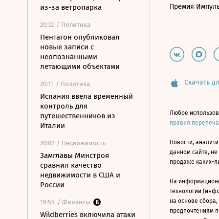
Премия Импул
из-за ветропарка
20:32
/ Политика
Пентагон опубликовал
новые записи с
неопознанными
летающими объектами
Скачать дл
20:11
/ Политика
Испания ввела временный
контроль для
Любое использов
путешественников из
правил перепеч
Италии
Новости, аналити
20:02
/ Недвижимость
данном сайте, не
Замглавы Минстроя
продаже каких-л
сравнил качество
недвижимости в США и
На информацион
России
технологии (инф
на основе сбора,
19:55
/ Финансы
предпочтениям п
Wildberries включила атаки