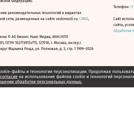
ийской Федерации).
Телефон:
+7
ния рекомендательных технологий в виджетах
й сети, размещенных на сайте vedomosti.ru:
СМИ2
,
Сайт испол
сайта, усл
обработки 
ены © АО Бизнес Ньюс Медиа, ИНН/КПП
01, ОГРН 1027739124775, 127018, г. Москва, вн.тер.г.
уг Марьина Роща, ул. Полковая, д. 3, стр. 1 1999—2026
ookie-файлы и технологии персонализации. Продолжая пользоват
согласие
на использование файлов cookie и технологий персонал
ошении обработки персональных данных.