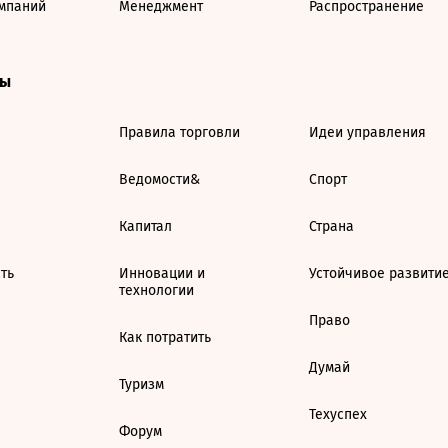
мпаний
Менеджмент
Распространение
ты
Правила торговли
Идеи управления
Ведомости&
Спорт
Капитал
Страна
ть
Инновации и
Устойчивое развити
технологии
Право
Как потратить
Думай
Туризм
Техуспех
Форум