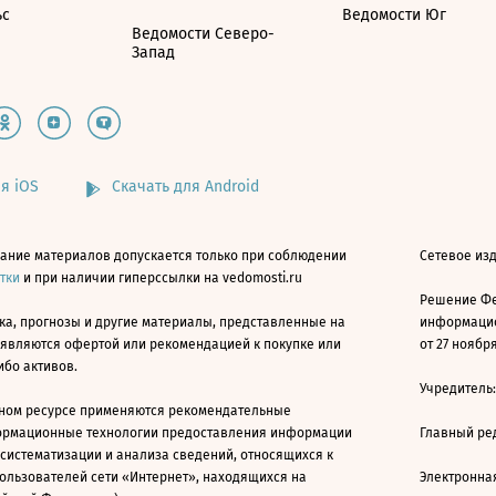
ьс
Ведомости Юг
Ведомости Северо-
Запад
я iOS
Скачать для Android
ание материалов допускается только при соблюдении
Сетевое изд
атки
и при наличии гиперссылки на vedomosti.ru
Решение Фе
ка, прогнозы и другие материалы, представленные на
информацио
 являются офертой или рекомендацией к покупке или
от 27 ноября
ибо активов.
Учредитель
ном ресурсе применяются рекомендательные
ормационные технологии предоставления информации
Главный ре
 систематизации и анализа сведений, относящихся к
ользователей сети «Интернет», находящихся на
Электронна