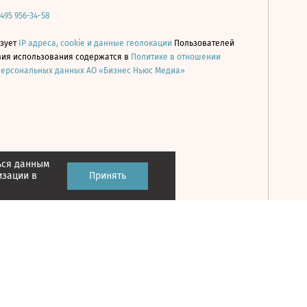
 495 956-34-58
ьзует
IP адреса, cookie и данные геолокации
Пользователей
овия использования содержатся в
Политике в отношении
персональных данных АО «Бизнес Ньюс Медиа»
ься данным
Принять
изации в