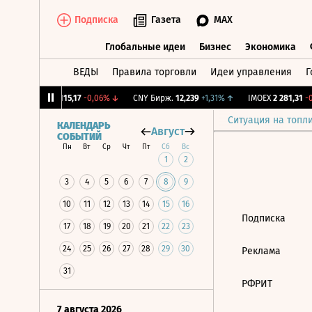
Подписка
Газета
MAX
Глобальные идеи
Бизнес
Экономика
ВЕДЫ
Правила торговли
Идеи управления
Г
Глобальные идеи
Бизнес
Экономик
12%
↓
RGBI
115,17
-0,06%
↓
CNY Бирж.
12,239
+1,31%
↑
IMOEX
2 281,31
-0
Ситуация на топл
КАЛЕНДАРЬ
Август
СОБЫТИЙ
Пн
Вт
Ср
Чт
Пт
Сб
Вс
1
2
3
4
5
6
7
8
9
10
11
12
13
14
15
16
Подписка
17
18
19
20
21
22
23
24
25
26
27
28
29
30
Реклама
31
РФРИТ
7 августа 2026