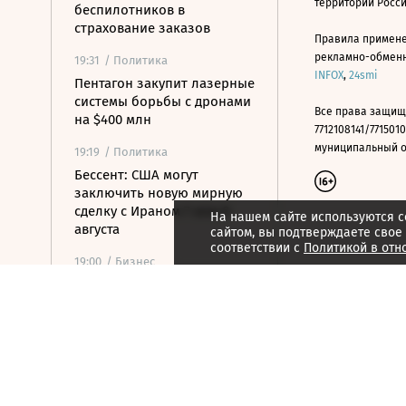
территории Росс
беспилотников в
страхование заказов
Правила примене
рекламно-обменно
19:31
/ Политика
INFOX
,
24smi
Пентагон закупит лазерные
системы борьбы с дронами
Все права защищ
на $400 млн
7712108141/7715010
муниципальный окр
19:19
/ Политика
Бессент: США могут
заключить новую мирную
сделку с Ираном 7 или 8
На нашем сайте используются c
августа
сайтом, вы подтверждаете свое
соответствии с
Политикой в отн
19:00
/ Бизнес
Аукцион по продаже
Рижского вокзала вновь не
состоялся
18:44
/ Политика
В Раде призвали Федорова
отправиться служить в ВСУ