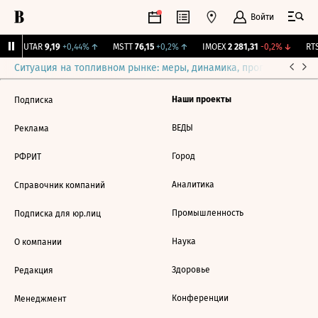
Войти
↑
UTAR
9,19
+0,44%
↑
MSTT
76,15
+0,2%
↑
IMOEX
2 281,31
-0,2%
↓
RTS
Ситуация на топливном рынке: меры, динамика, прогнозы
Выб
Наши проекты
Подписка
ВЕДЫ
Реклама
Город
РФРИТ
Аналитика
Справочник компаний
Промышленность
Подписка для юр.лиц
Наука
О компании
Здоровье
Редакция
Конференции
Менеджмент