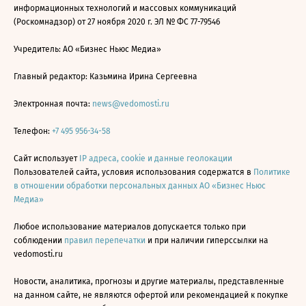
информационных технологий и массовых коммуникаций
(Роскомнадзор) от 27 ноября 2020 г. ЭЛ № ФС 77-79546
Учредитель: АО «Бизнес Ньюс Медиа»
Главный редактор: Казьмина Ирина Сергеевна
Электронная почта:
news@vedomosti.ru
Телефон:
+7 495 956-34-58
Сайт использует
IP адреса, cookie и данные геолокации
Пользователей сайта, условия использования содержатся в
Политике
в отношении обработки персональных данных АО «Бизнес Ньюс
Медиа»
Любое использование материалов допускается только при
соблюдении
правил перепечатки
и при наличии гиперссылки на
vedomosti.ru
Новости, аналитика, прогнозы и другие материалы, представленные
на данном сайте, не являются офертой или рекомендацией к покупке