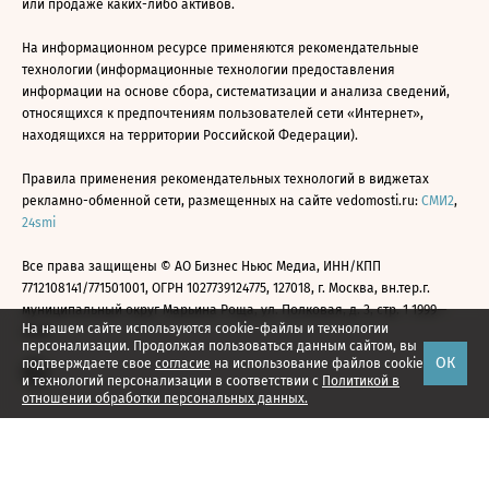
или продаже каких-либо активов.
На информационном ресурсе применяются рекомендательные
технологии (информационные технологии предоставления
информации на основе сбора, систематизации и анализа сведений,
относящихся к предпочтениям пользователей сети «Интернет»,
находящихся на территории Российской Федерации).
Правила применения рекомендательных технологий в виджетах
рекламно-обменной сети, размещенных на сайте vedomosti.ru:
СМИ2
,
24smi
Все права защищены © АО Бизнес Ньюс Медиа, ИНН/КПП
7712108141/771501001, ОГРН 1027739124775, 127018, г. Москва, вн.тер.г.
муниципальный округ Марьина Роща, ул. Полковая, д. 3, стр. 1 1999—
На нашем сайте используются cookie-файлы и технологии
2026
персонализации. Продолжая пользоваться данным сайтом, вы
ОК
подтверждаете свое
согласие
на использование файлов cookie
и технологий персонализации в соответствии с
Политикой в
отношении обработки персональных данных.