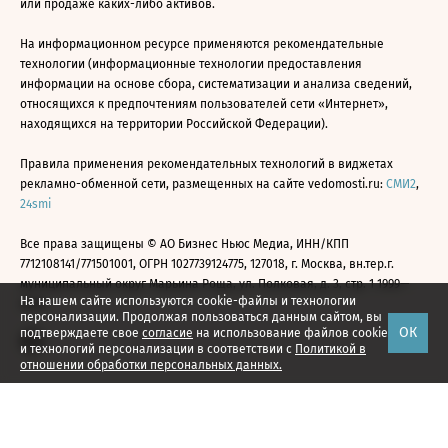
или продаже каких-либо активов.
На информационном ресурсе применяются рекомендательные
технологии (информационные технологии предоставления
информации на основе сбора, систематизации и анализа сведений,
относящихся к предпочтениям пользователей сети «Интернет»,
находящихся на территории Российской Федерации).
Правила применения рекомендательных технологий в виджетах
рекламно-обменной сети, размещенных на сайте vedomosti.ru:
СМИ2
,
24smi
Все права защищены © АО Бизнес Ньюс Медиа, ИНН/КПП
7712108141/771501001, ОГРН 1027739124775, 127018, г. Москва, вн.тер.г.
муниципальный округ Марьина Роща, ул. Полковая, д. 3, стр. 1 1999—
На нашем сайте используются cookie-файлы и технологии
2026
персонализации. Продолжая пользоваться данным сайтом, вы
ОК
подтверждаете свое
согласие
на использование файлов cookie
и технологий персонализации в соответствии с
Политикой в
отношении обработки персональных данных.