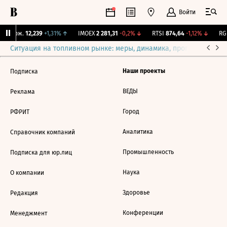
Войти
Y Бирж.
12,239
+1,31%
↑
IMOEX
2 281,31
-0,2%
↓
RTSI
874,64
-1,12%
↓
RGB
Ситуация на топливном рынке: меры, динамика, прогнозы
Выб
Наши проекты
Подписка
ВЕДЫ
Реклама
Город
РФРИТ
Аналитика
Справочник компаний
Промышленность
Подписка для юр.лиц
Наука
О компании
Здоровье
Редакция
Конференции
Менеджмент