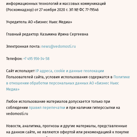
информационных технологий и массовых коммуникаций
(Роскомнадзор) от 27 ноября 2020 г. ЭЛ № ФС 77-79546
Учредитель: АО «Бизнес Ньюс Медиа»
Главный редактор: Казьмина Ирина Сергеевна
Электронная почта:
news@vedomosti.ru
Телефон:
+7 495 956-34-58
Сайт использует
IP адреса, cookie и данные геолокации
Пользователей сайта, условия использования содержатся в
Политике
в отношении обработки персональных данных АО «Бизнес Ньюс
Медиа»
Любое использование материалов допускается только при
соблюдении
правил перепечатки
и при наличии гиперссылки на
vedomosti.ru
Новости, аналитика, прогнозы и другие материалы, представленные
на данном сайте, не являются офертой или рекомендацией к покупке