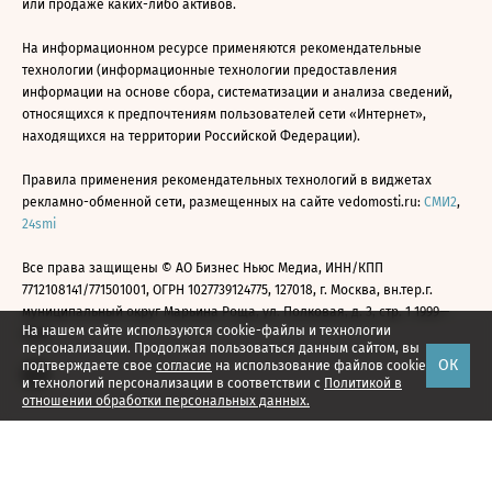
или продаже каких-либо активов.
На информационном ресурсе применяются рекомендательные
технологии (информационные технологии предоставления
информации на основе сбора, систематизации и анализа сведений,
относящихся к предпочтениям пользователей сети «Интернет»,
находящихся на территории Российской Федерации).
Правила применения рекомендательных технологий в виджетах
рекламно-обменной сети, размещенных на сайте vedomosti.ru:
СМИ2
,
24smi
Все права защищены © АО Бизнес Ньюс Медиа, ИНН/КПП
7712108141/771501001, ОГРН 1027739124775, 127018, г. Москва, вн.тер.г.
муниципальный округ Марьина Роща, ул. Полковая, д. 3, стр. 1 1999—
На нашем сайте используются cookie-файлы и технологии
2026
персонализации. Продолжая пользоваться данным сайтом, вы
ОК
подтверждаете свое
согласие
на использование файлов cookie
и технологий персонализации в соответствии с
Политикой в
отношении обработки персональных данных.