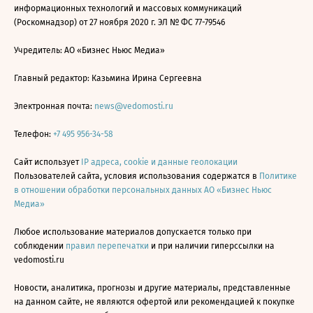
информационных технологий и массовых коммуникаций
(Роскомнадзор) от 27 ноября 2020 г. ЭЛ № ФС 77-79546
Учредитель: АО «Бизнес Ньюс Медиа»
Главный редактор: Казьмина Ирина Сергеевна
Электронная почта:
news@vedomosti.ru
Телефон:
+7 495 956-34-58
Сайт использует
IP адреса, cookie и данные геолокации
Пользователей сайта, условия использования содержатся в
Политике
в отношении обработки персональных данных АО «Бизнес Ньюс
Медиа»
Любое использование материалов допускается только при
соблюдении
правил перепечатки
и при наличии гиперссылки на
vedomosti.ru
Новости, аналитика, прогнозы и другие материалы, представленные
на данном сайте, не являются офертой или рекомендацией к покупке