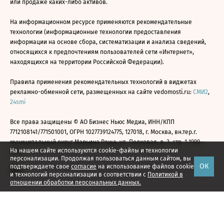
или продаже каких-либо активов.
На информационном ресурсе применяются рекомендательные
технологии (информационные технологии предоставления
информации на основе сбора, систематизации и анализа сведений,
относящихся к предпочтениям пользователей сети «Интернет»,
находящихся на территории Российской Федерации).
Правила применения рекомендательных технологий в виджетах
рекламно-обменной сети, размещенных на сайте vedomosti.ru:
СМИ2
,
24smi
Все права защищены © АО Бизнес Ньюс Медиа, ИНН/КПП
7712108141/771501001, ОГРН 1027739124775, 127018, г. Москва, вн.тер.г.
муниципальный округ Марьина Роща, ул. Полковая, д. 3, стр. 1 1999—
На нашем сайте используются cookie-файлы и технологии
2026
персонализации. Продолжая пользоваться данным сайтом, вы
ОК
подтверждаете свое
согласие
на использование файлов cookie
и технологий персонализации в соответствии с
Политикой в
отношении обработки персональных данных.