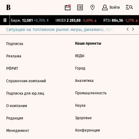
Войти
CNY Бирж.
12,081
+0,76%
↑
IMOEX
2 285,88
-0,69%
↓
RTSI
884,56
-1,27%
↓
Ситуация на топливном рынке: меры, динамика, прогнозы
Выб
Наши проекты
Подписка
ВЕДЫ
Реклама
Город
РФРИТ
Аналитика
Справочник компаний
Промышленность
Подписка для юр.лиц
Наука
О компании
Здоровье
Редакция
Конференции
Менеджмент