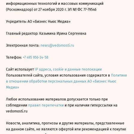
информационных технологий и массовых коммуникаций
(Роскомнадзор) от 27 ноября 2020 г. ЭЛ № ФС 77-79546
Учредитель: АО «Бизнес Ньюс Медиа»
Главный редактор: Казьмина Ирина Сергеевна
Электронная почта:
news@vedomosti.ru
Телефон:
+7 495 956-34-58
Сайт использует
IP адреса, cookie и данные геолокации
Пользователей сайта, условия использования содержатся в
Политике
в отношении обработки персональных данных АО «Бизнес Ньюс
Медиа»
Любое использование материалов допускается только при
соблюдении
правил перепечатки
и при наличии гиперссылки на
vedomosti.ru
Новости, аналитика, прогнозы и другие материалы, представленные
на данном сайте, не являются офертой или рекомендацией к покупке