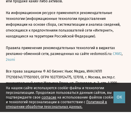
или продаже каких-либо активов.
На информационном ресурсе применяются рекомендательные
технологии (информационные технологии предоставления
информации на основе сбора, систематизации и анализа сведений,
относящихся к предпочтениям пользователей сети «Интернет»,
находящихся на территории Российской Федерации).
Правила применения рекомендательных технологий в виджетах
рекламно-обменной сети, размещенных на сайте vedomosti.ru:
СМИ2
,
24smi
Все права защищены © АО Бизнес Ньюс Медиа, ИНН/КПП
7712108141/771501001, ОГРН 1027739124775, 127018, г. Москва, вн.тер.г.
муниципальный округ Марьина Роща, ул. Полковая, д. 3, стр. 1 1999—
На нашем сайте используются cookie-файлы и технологии
2026
персонализации. Продолжая пользоваться данным сайтом, вы
ОК
подтверждаете свое
согласие
на использование файлов cookie
и технологий персонализации в соответствии с
Политикой в
отношении обработки персональных данных.