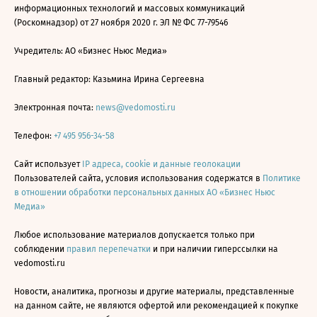
информационных технологий и массовых коммуникаций
(Роскомнадзор) от 27 ноября 2020 г. ЭЛ № ФС 77-79546
Учредитель: АО «Бизнес Ньюс Медиа»
Главный редактор: Казьмина Ирина Сергеевна
Электронная почта:
news@vedomosti.ru
Телефон:
+7 495 956-34-58
Сайт использует
IP адреса, cookie и данные геолокации
Пользователей сайта, условия использования содержатся в
Политике
в отношении обработки персональных данных АО «Бизнес Ньюс
Медиа»
Любое использование материалов допускается только при
соблюдении
правил перепечатки
и при наличии гиперссылки на
vedomosti.ru
Новости, аналитика, прогнозы и другие материалы, представленные
на данном сайте, не являются офертой или рекомендацией к покупке