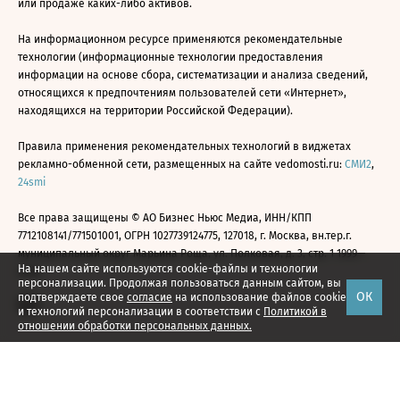
или продаже каких-либо активов.
На информационном ресурсе применяются рекомендательные
технологии (информационные технологии предоставления
информации на основе сбора, систематизации и анализа сведений,
относящихся к предпочтениям пользователей сети «Интернет»,
находящихся на территории Российской Федерации).
Правила применения рекомендательных технологий в виджетах
рекламно-обменной сети, размещенных на сайте vedomosti.ru:
СМИ2
,
24smi
Все права защищены © АО Бизнес Ньюс Медиа, ИНН/КПП
7712108141/771501001, ОГРН 1027739124775, 127018, г. Москва, вн.тер.г.
муниципальный округ Марьина Роща, ул. Полковая, д. 3, стр. 1 1999—
На нашем сайте используются cookie-файлы и технологии
2026
персонализации. Продолжая пользоваться данным сайтом, вы
ОК
подтверждаете свое
согласие
на использование файлов cookie
и технологий персонализации в соответствии с
Политикой в
отношении обработки персональных данных.