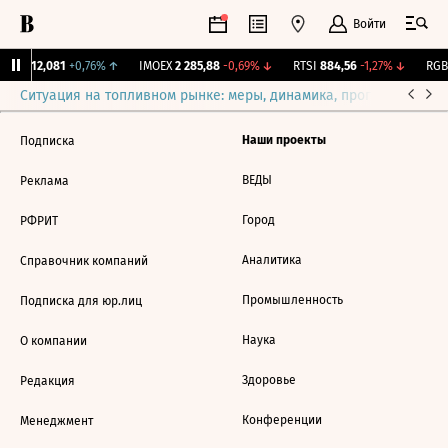
Войти
ирж.
12,081
+0,76%
↑
IMOEX
2 285,88
-0,69%
↓
RTSI
884,56
-1,27%
↓
RGBI
Ситуация на топливном рынке: меры, динамика, прогнозы
Выб
Наши проекты
Подписка
ВЕДЫ
Реклама
Город
РФРИТ
Аналитика
Справочник компаний
Промышленность
Подписка для юр.лиц
Наука
О компании
Здоровье
Редакция
Конференции
Менеджмент