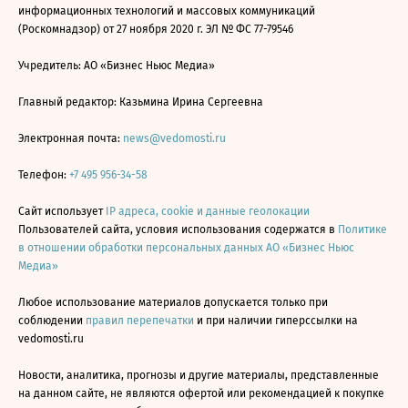
информационных технологий и массовых коммуникаций
(Роскомнадзор) от 27 ноября 2020 г. ЭЛ № ФС 77-79546
Учредитель: АО «Бизнес Ньюс Медиа»
Главный редактор: Казьмина Ирина Сергеевна
Электронная почта:
news@vedomosti.ru
Телефон:
+7 495 956-34-58
Сайт использует
IP адреса, cookie и данные геолокации
Пользователей сайта, условия использования содержатся в
Политике
в отношении обработки персональных данных АО «Бизнес Ньюс
Медиа»
Любое использование материалов допускается только при
соблюдении
правил перепечатки
и при наличии гиперссылки на
vedomosti.ru
Новости, аналитика, прогнозы и другие материалы, представленные
на данном сайте, не являются офертой или рекомендацией к покупке