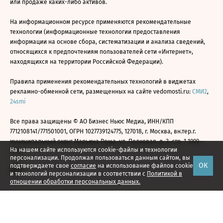
или продаже каких-либо активов.
На информационном ресурсе применяются рекомендательные
технологии (информационные технологии предоставления
информации на основе сбора, систематизации и анализа сведений,
относящихся к предпочтениям пользователей сети «Интернет»,
находящихся на территории Российской Федерации).
Правила применения рекомендательных технологий в виджетах
рекламно-обменной сети, размещенных на сайте vedomosti.ru:
СМИ2
,
24smi
Все права защищены © АО Бизнес Ньюс Медиа, ИНН/КПП
7712108141/771501001, ОГРН 1027739124775, 127018, г. Москва, вн.тер.г.
муниципальный округ Марьина Роща, ул. Полковая, д. 3, стр. 1 1999—
На нашем сайте используются cookie-файлы и технологии
2026
персонализации. Продолжая пользоваться данным сайтом, вы
ОК
подтверждаете свое
согласие
на использование файлов cookie
и технологий персонализации в соответствии с
Политикой в
отношении обработки персональных данных.