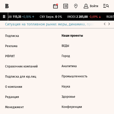
Войти
RGBI
115,35
+0,18%
↑
CNY Бирж.
0
0%
IMOEX
2 285,88
-0,69%
↓
RGBIT
Ситуация на топливном рынке: меры, динамика, прогнозы
Выб
Наши проекты
Подписка
ВЕДЫ
Реклама
Город
РФРИТ
Аналитика
Справочник компаний
Промышленность
Подписка для юр.лиц
Наука
О компании
Здоровье
Редакция
Конференции
Менеджмент