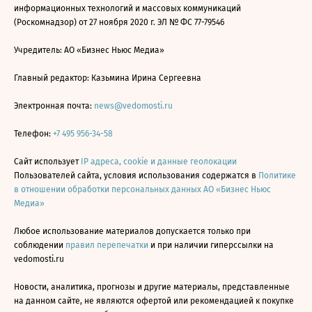
информационных технологий и массовых коммуникаций
(Роскомнадзор) от 27 ноября 2020 г. ЭЛ № ФС 77-79546
Учредитель: АО «Бизнес Ньюс Медиа»
Главный редактор: Казьмина Ирина Сергеевна
Электронная почта:
news@vedomosti.ru
Телефон:
+7 495 956-34-58
Сайт использует
IP адреса, cookie и данные геолокации
Пользователей сайта, условия использования содержатся в
Политике
в отношении обработки персональных данных АО «Бизнес Ньюс
Медиа»
Любое использование материалов допускается только при
соблюдении
правил перепечатки
и при наличии гиперссылки на
vedomosti.ru
Новости, аналитика, прогнозы и другие материалы, представленные
на данном сайте, не являются офертой или рекомендацией к покупке