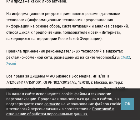
или продаже каких-либо активов.
На информационном ресурсе применяются рекомендательные
технологии (информационные технологии предоставления
информации на основе сбора, систематизации и анализа сведений,
относящихся к предпочтениям пользователей сети «Интернет»,
находящихся на территории Российской Федерации).
Правила применения рекомендательных технологий в виджетах
рекламно-обменной сети, размещенных на сайте vedomosti.ru:
СМИ2
,
24smi
Все права защищены © АО Бизнес Ньюс Медиа, ИНН/КПП
7712108141/771501001, ОГРН 1027739124775, 127018, г. Москва, вн.тер.г.
муниципальный округ Марьина Роща, ул. Полковая, д. 3, стр. 1 1999—
На нашем сайте используются cookie-файлы и технологии
2026
персонализации. Продолжая пользоваться данным сайтом, вы
ОК
подтверждаете свое
согласие
на использование файлов cookie
и технологий персонализации в соответствии с
Политикой в
отношении обработки персональных данных.