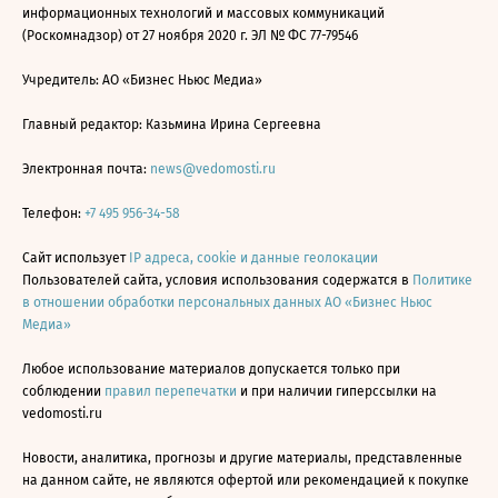
информационных технологий и массовых коммуникаций
(Роскомнадзор) от 27 ноября 2020 г. ЭЛ № ФС 77-79546
Учредитель: АО «Бизнес Ньюс Медиа»
Главный редактор: Казьмина Ирина Сергеевна
Электронная почта:
news@vedomosti.ru
Телефон:
+7 495 956-34-58
Сайт использует
IP адреса, cookie и данные геолокации
Пользователей сайта, условия использования содержатся в
Политике
в отношении обработки персональных данных АО «Бизнес Ньюс
Медиа»
Любое использование материалов допускается только при
соблюдении
правил перепечатки
и при наличии гиперссылки на
vedomosti.ru
Новости, аналитика, прогнозы и другие материалы, представленные
на данном сайте, не являются офертой или рекомендацией к покупке