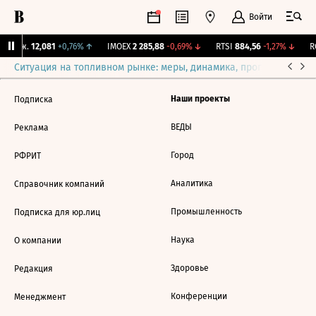
Войти
 Бирж.
12,081
+0,76%
↑
IMOEX
2 285,88
-0,69%
↓
RTSI
884,56
-1,27%
↓
RG
Ситуация на топливном рынке: меры, динамика, прогнозы
Выб
Наши проекты
Подписка
ВЕДЫ
Реклама
Город
РФРИТ
Аналитика
Справочник компаний
Промышленность
Подписка для юр.лиц
Наука
О компании
Здоровье
Редакция
Конференции
Менеджмент