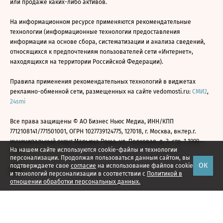
или продаже каких-либо активов.
На информационном ресурсе применяются рекомендательные
технологии (информационные технологии предоставления
информации на основе сбора, систематизации и анализа сведений,
относящихся к предпочтениям пользователей сети «Интернет»,
находящихся на территории Российской Федерации).
Правила применения рекомендательных технологий в виджетах
рекламно-обменной сети, размещенных на сайте vedomosti.ru:
СМИ2
,
24smi
Все права защищены © АО Бизнес Ньюс Медиа, ИНН/КПП
7712108141/771501001, ОГРН 1027739124775, 127018, г. Москва, вн.тер.г.
муниципальный округ Марьина Роща, ул. Полковая, д. 3, стр. 1 1999—
На нашем сайте используются cookie-файлы и технологии
2026
персонализации. Продолжая пользоваться данным сайтом, вы
ОК
подтверждаете свое
согласие
на использование файлов cookie
и технологий персонализации в соответствии с
Политикой в
отношении обработки персональных данных.