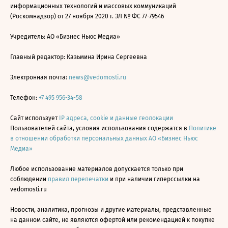
информационных технологий и массовых коммуникаций
(Роскомнадзор) от 27 ноября 2020 г. ЭЛ № ФС 77-79546
Учредитель: АО «Бизнес Ньюс Медиа»
Главный редактор: Казьмина Ирина Сергеевна
Электронная почта:
news@vedomosti.ru
Телефон:
+7 495 956-34-58
Сайт использует
IP адреса, cookie и данные геолокации
Пользователей сайта, условия использования содержатся в
Политике
в отношении обработки персональных данных АО «Бизнес Ньюс
Медиа»
Любое использование материалов допускается только при
соблюдении
правил перепечатки
и при наличии гиперссылки на
vedomosti.ru
Новости, аналитика, прогнозы и другие материалы, представленные
на данном сайте, не являются офертой или рекомендацией к покупке