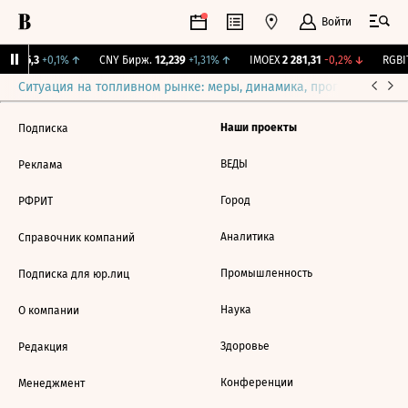
Войти
BI
115,3
+0,1%
↑
CNY Бирж.
12,239
+1,31%
↑
IMOEX
2 281,31
-0,2%
↓
RGBIT
Ситуация на топливном рынке: меры, динамика, прогнозы
Выб
Наши проекты
Подписка
ВЕДЫ
Реклама
Город
РФРИТ
Аналитика
Справочник компаний
Промышленность
Подписка для юр.лиц
Наука
О компании
Здоровье
Редакция
Конференции
Менеджмент