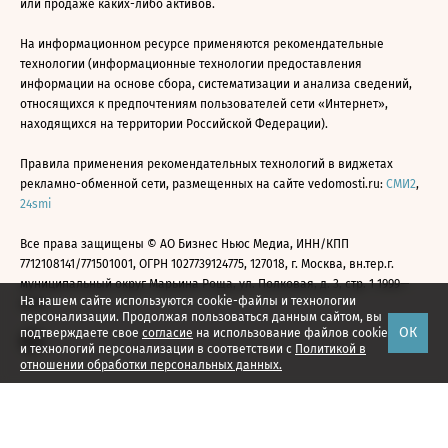
или продаже каких-либо активов.
На информационном ресурсе применяются рекомендательные
технологии (информационные технологии предоставления
информации на основе сбора, систематизации и анализа сведений,
относящихся к предпочтениям пользователей сети «Интернет»,
находящихся на территории Российской Федерации).
Правила применения рекомендательных технологий в виджетах
рекламно-обменной сети, размещенных на сайте vedomosti.ru:
СМИ2
,
24smi
Все права защищены © АО Бизнес Ньюс Медиа, ИНН/КПП
7712108141/771501001, ОГРН 1027739124775, 127018, г. Москва, вн.тер.г.
муниципальный округ Марьина Роща, ул. Полковая, д. 3, стр. 1 1999—
На нашем сайте используются cookie-файлы и технологии
2026
персонализации. Продолжая пользоваться данным сайтом, вы
ОК
подтверждаете свое
согласие
на использование файлов cookie
и технологий персонализации в соответствии с
Политикой в
отношении обработки персональных данных.