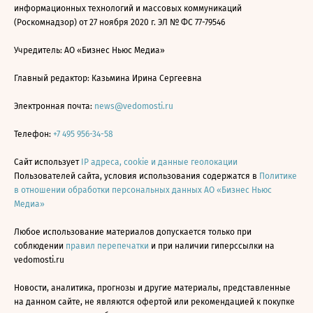
информационных технологий и массовых коммуникаций
(Роскомнадзор) от 27 ноября 2020 г. ЭЛ № ФС 77-79546
Учредитель: АО «Бизнес Ньюс Медиа»
Главный редактор: Казьмина Ирина Сергеевна
Электронная почта:
news@vedomosti.ru
Телефон:
+7 495 956-34-58
Сайт использует
IP адреса, cookie и данные геолокации
Пользователей сайта, условия использования содержатся в
Политике
в отношении обработки персональных данных АО «Бизнес Ньюс
Медиа»
Любое использование материалов допускается только при
соблюдении
правил перепечатки
и при наличии гиперссылки на
vedomosti.ru
Новости, аналитика, прогнозы и другие материалы, представленные
на данном сайте, не являются офертой или рекомендацией к покупке