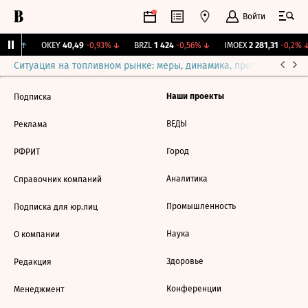
Войти
,31%
↑
OKEY
40,49
-0,93%
↓
BRZL
1 424
-0,56%
↓
IMOEX
2 281,31
-0,2%
↓
Ситуация на топливном рынке: меры, динамика, прогнозы
Выб
Наши проекты
Подписка
ВЕДЫ
Реклама
Город
РФРИТ
Аналитика
Справочник компаний
Промышленность
Подписка для юр.лиц
Наука
О компании
Здоровье
Редакция
Конференции
Менеджмент