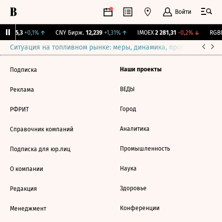
Войти
BI
115,3
+0,1%
↑
CNY Бирж.
12,239
+1,31%
↑
IMOEX
2 281,31
-0,2%
↓
RGBI
Ситуация на топливном рынке: меры, динамика, прогнозы
Выб
Наши проекты
Подписка
ВЕДЫ
Реклама
Город
РФРИТ
Аналитика
Справочник компаний
Промышленность
Подписка для юр.лиц
Наука
О компании
Здоровье
Редакция
Конференции
Менеджмент