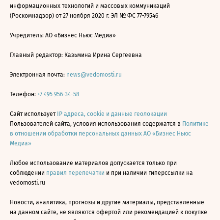
информационных технологий и массовых коммуникаций
(Роскомнадзор) от 27 ноября 2020 г. ЭЛ № ФС 77-79546
Учредитель: АО «Бизнес Ньюс Медиа»
Главный редактор: Казьмина Ирина Сергеевна
Электронная почта:
news@vedomosti.ru
Телефон:
+7 495 956-34-58
Сайт использует
IP адреса, cookie и данные геолокации
Пользователей сайта, условия использования содержатся в
Политике
в отношении обработки персональных данных АО «Бизнес Ньюс
Медиа»
Любое использование материалов допускается только при
соблюдении
правил перепечатки
и при наличии гиперссылки на
vedomosti.ru
Новости, аналитика, прогнозы и другие материалы, представленные
на данном сайте, не являются офертой или рекомендацией к покупке