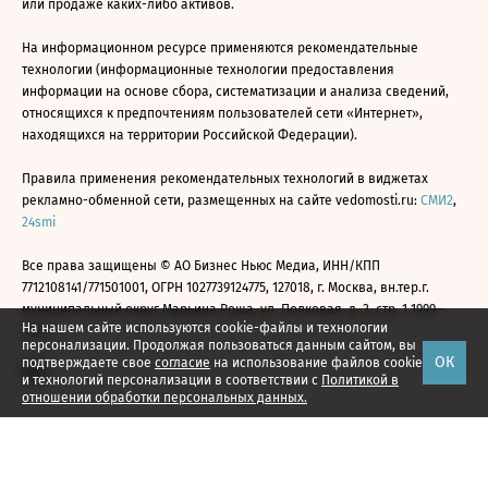
или продаже каких-либо активов.
На информационном ресурсе применяются рекомендательные
технологии (информационные технологии предоставления
информации на основе сбора, систематизации и анализа сведений,
относящихся к предпочтениям пользователей сети «Интернет»,
находящихся на территории Российской Федерации).
Правила применения рекомендательных технологий в виджетах
рекламно-обменной сети, размещенных на сайте vedomosti.ru:
СМИ2
,
24smi
Все права защищены © АО Бизнес Ньюс Медиа, ИНН/КПП
7712108141/771501001, ОГРН 1027739124775, 127018, г. Москва, вн.тер.г.
муниципальный округ Марьина Роща, ул. Полковая, д. 3, стр. 1 1999—
На нашем сайте используются cookie-файлы и технологии
2026
персонализации. Продолжая пользоваться данным сайтом, вы
ОК
подтверждаете свое
согласие
на использование файлов cookie
и технологий персонализации в соответствии с
Политикой в
отношении обработки персональных данных.