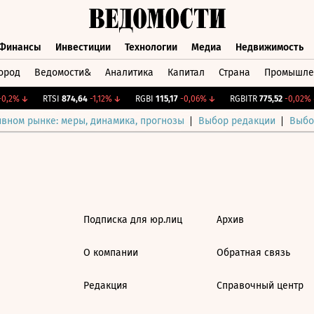
Финансы
Инвестиции
Технологии
Медиа
Недвижимость
ород
Ведомости&
Аналитика
Капитал
Страна
Промышле
а
Финансы
Инвестиции
Технологии
Медиа
Недвижимос
0,2%
↓
RTSI
874,64
-1,12%
↓
RGBI
115,17
-0,06%
↓
RGBITR
775,52
-0,02%
↓
ивном рынке: меры, динамика, прогнозы
Выбор редакции
Выбо
Подписка для юр.лиц
Архив
О компании
Обратная связь
Редакция
Справочный центр