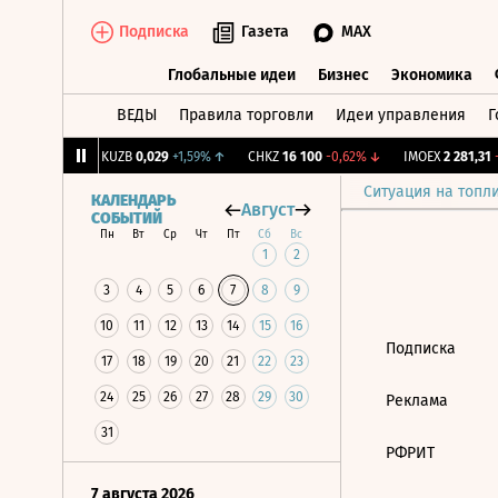
Подписка
Газета
MAX
Глобальные идеи
Бизнес
Экономика
ВЕДЫ
Правила торговли
Идеи управления
Г
Глобальные идеи
Бизнес
Экономик
239
+1,31%
↑
KUZB
0,029
+1,59%
↑
CHKZ
16 100
-0,62%
↓
IMOEX
2 281,31
-
Ситуация на топл
КАЛЕНДАРЬ
Август
СОБЫТИЙ
Пн
Вт
Ср
Чт
Пт
Сб
Вс
1
2
3
4
5
6
7
8
9
10
11
12
13
14
15
16
Подписка
17
18
19
20
21
22
23
24
25
26
27
28
29
30
Реклама
31
РФРИТ
7 августа 2026