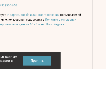
 495 956-34-58
ьзует
IP адреса, cookie и данные геолокации
Пользователей
овия использования содержатся в
Политике в отношении
персональных данных АО «Бизнес Ньюс Медиа»
ься данным
Принять
изации в