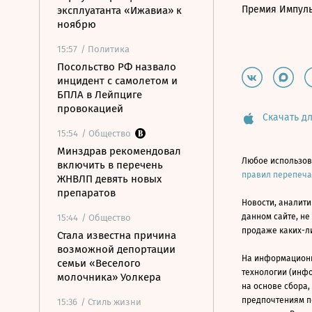
Премия Импул
эксплуатанта «Ижавиа» к
ноябрю
15:57
/ Политика
Посольство РФ назвало
инцидент с самолетом и
БПЛА в Лейпциге
провокацией
Скачать дл
15:54
/ Общество
Минздрав рекомендовал
Любое использов
включить в перечень
правил перепеч
ЖНВЛП девять новых
препаратов
Новости, аналити
данном сайте, не
15:44
/ Общество
продаже каких-л
Стала известна причина
возможной депортации
На информацион
семьи «Веселого
технологии (инф
молочника» Уолкера
на основе сбора,
предпочтениям п
15:36
/ Стиль жизни