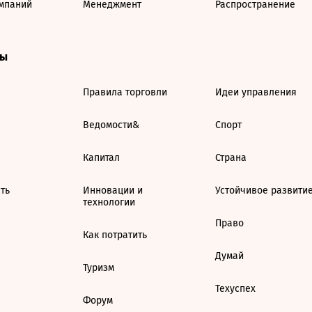
мпаний
Менеджмент
Распространение
ты
Правила торговли
Идеи управления
Ведомости&
Спорт
Капитал
Страна
ть
Инновации и
Устойчивое развити
технологии
Право
Как потратить
Думай
Туризм
Техуспех
Форум