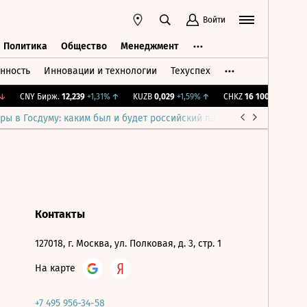
Войти
Политика
Общество
Менеджмент
нность
Инновации и технологии
Техуспех
ть
Политика
Общество
Менеджмент
CNY Бирж.
12,239
+1,31%
↑
KUZB
0,029
+1,59%
↑
CHKZ
16 100
-0,62%
↓
ры в Госдуму: каким был и будет российский парламент
Война н
Контакты
127018, г. Москва, ул. Полковая, д. 3, стр. 1
На карте
+7 495 956-34-58