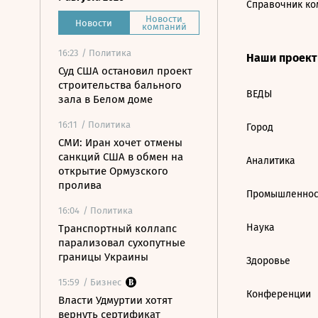
Справочник ко
Новости
Новости
компаний
16:23
/ Политика
Наши проек
Суд США остановил проект
строительства бального
ВЕДЫ
зала в Белом доме
16:11
/ Политика
Город
СМИ: Иран хочет отмены
санкций США в обмен на
Аналитика
открытие Ормузского
пролива
Промышленнос
16:04
/ Политика
Наука
Транспортный коллапс
парализовал сухопутные
границы Украины
Здоровье
15:59
/ Бизнес
Конференции
Власти Удмуртии хотят
вернуть сертификат