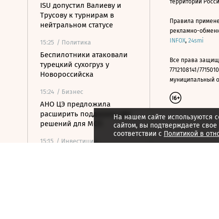
территории Росс
ISU допустил Валиеву и
Трусову к турнирам в
Правила примене
нейтральном статусе
рекламно-обменно
INFOX
,
24smi
15:25
/ Политика
Беспилотники атаковали
Все права защищ
турецкий сухогруз у
7712108141/7715010
Новороссийска
муниципальный окр
15:24
/ Бизнес
АНО ЦЭ предложила
расширить поддержку ИИ-
На нашем сайте используются c
решений для МСП
сайтом, вы подтверждаете свое
соответствии с
Политикой в отн
15:15
/ Инвестиции
Чистая прибыль Ozon по
РСБУ за первое полугодие
составила 15 млрд рублей
15:14
/
Спорт
Все на одного: зачем в
мужском теннисе готовят