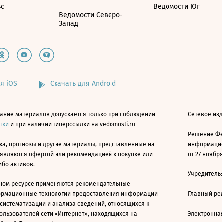
ьс
Ведомости Юг
Ведомости Северо-
Запад
я iOS
Скачать для Android
ание материалов допускается только при соблюдении
Сетевое изд
атки
и при наличии гиперссылки на vedomosti.ru
Решение Фе
ка, прогнозы и другие материалы, представленные на
информацио
 являются офертой или рекомендацией к покупке или
от 27 ноября
ибо активов.
Учредитель
ном ресурсе применяются рекомендательные
ормационные технологии предоставления информации
Главный ре
 систематизации и анализа сведений, относящихся к
ользователей сети «Интернет», находящихся на
Электронна