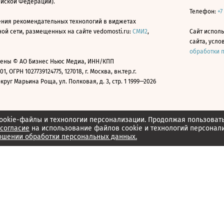
ийской Федерации).
Телефон:
+7
ния рекомендательных технологий в виджетах
й сети, размещенных на сайте vedomosti.ru:
СМИ2
,
Сайт испол
сайта, усл
обработки 
ены © АО Бизнес Ньюс Медиа, ИНН/КПП
01, ОГРН 1027739124775, 127018, г. Москва, вн.тер.г.
уг Марьина Роща, ул. Полковая, д. 3, стр. 1 1999—2026
ookie-файлы и технологии персонализации. Продолжая пользоват
согласие
на использование файлов cookie и технологий персонал
ошении обработки персональных данных.