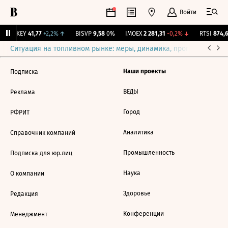
Войти
OKEY
41,77
+2,2%
↑
BISVP
9,58
0%
IMOEX
2 281,31
-0,2%
↓
RTSI
874,6
Ситуация на топливном рынке: меры, динамика, прогнозы
Выб
Наши проекты
Подписка
ВЕДЫ
Реклама
Город
РФРИТ
Аналитика
Справочник компаний
Промышленность
Подписка для юр.лиц
Наука
О компании
Здоровье
Редакция
Конференции
Менеджмент