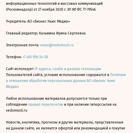
информационных технологий и массовых коммуникаций
(Роскомнадзор) от 27 ноября 2020 г. ЭЛ № ФС 77-79546
Учредитель: АО «Бизнес Ньюс Медиа»
Главный редактор: Казьмина Ирина Сергеевна
Электронная почта:
news@vedomosti.ru
Телефон:
+7 495 956-34-58
Сайт использует
IP адреса, cookie и данные геолокации
Пользователей сайта, условия использования содержатся в
Политике
в отношении обработки персональных данных АО «Бизнес Ньюс
Медиа»
Любое использование материалов допускается только при
соблюдении
правил перепечатки
и при наличии гиперссылки на
vedomosti.ru
Новости, аналитика, прогнозы и другие материалы, представленные
на данном сайте, не являются офертой или рекомендацией к покупке