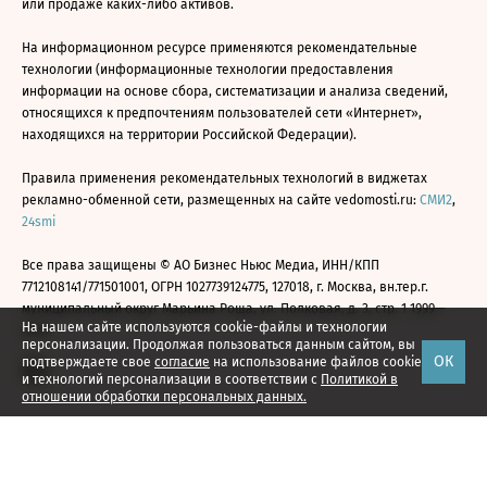
или продаже каких-либо активов.
На информационном ресурсе применяются рекомендательные
технологии (информационные технологии предоставления
информации на основе сбора, систематизации и анализа сведений,
относящихся к предпочтениям пользователей сети «Интернет»,
находящихся на территории Российской Федерации).
Правила применения рекомендательных технологий в виджетах
рекламно-обменной сети, размещенных на сайте vedomosti.ru:
СМИ2
,
24smi
Все права защищены © АО Бизнес Ньюс Медиа, ИНН/КПП
7712108141/771501001, ОГРН 1027739124775, 127018, г. Москва, вн.тер.г.
муниципальный округ Марьина Роща, ул. Полковая, д. 3, стр. 1 1999—
На нашем сайте используются cookie-файлы и технологии
2026
персонализации. Продолжая пользоваться данным сайтом, вы
ОК
подтверждаете свое
согласие
на использование файлов cookie
и технологий персонализации в соответствии с
Политикой в
отношении обработки персональных данных.