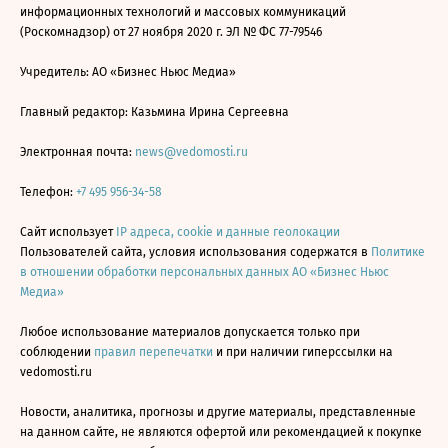
информационных технологий и массовых коммуникаций
(Роскомнадзор) от 27 ноября 2020 г. ЭЛ № ФС 77-79546
Учредитель: АО «Бизнес Ньюс Медиа»
Главный редактор: Казьмина Ирина Сергеевна
Электронная почта:
news@vedomosti.ru
Телефон:
+7 495 956-34-58
Сайт использует
IP адреса, cookie и данные геолокации
Пользователей сайта, условия использования содержатся в
Политике
в отношении обработки персональных данных АО «Бизнес Ньюс
Медиа»
Любое использование материалов допускается только при
соблюдении
правил перепечатки
и при наличии гиперссылки на
vedomosti.ru
Новости, аналитика, прогнозы и другие материалы, представленные
на данном сайте, не являются офертой или рекомендацией к покупке