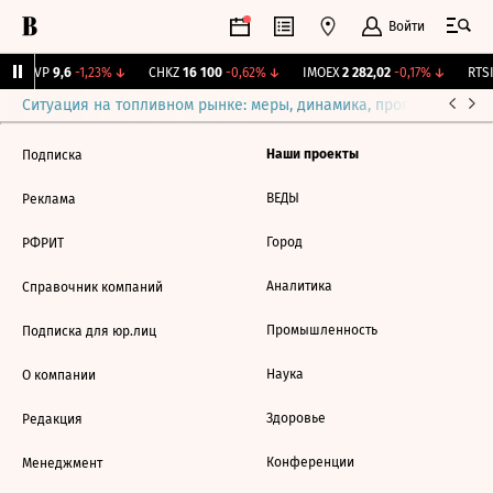
Войти
BISVP
9,6
-1,23%
↓
CHKZ
16 100
-0,62%
↓
IMOEX
2 282,02
-0,17%
↓
RTSI
Ситуация на топливном рынке: меры, динамика, прогнозы
Выб
Наши проекты
Подписка
ВЕДЫ
Реклама
Город
РФРИТ
Аналитика
Справочник компаний
Промышленность
Подписка для юр.лиц
Наука
О компании
Здоровье
Редакция
Конференции
Менеджмент