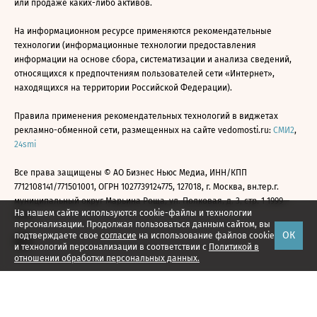
или продаже каких-либо активов.
На информационном ресурсе применяются рекомендательные
технологии (информационные технологии предоставления
информации на основе сбора, систематизации и анализа сведений,
относящихся к предпочтениям пользователей сети «Интернет»,
находящихся на территории Российской Федерации).
Правила применения рекомендательных технологий в виджетах
рекламно-обменной сети, размещенных на сайте vedomosti.ru:
СМИ2
,
24smi
Все права защищены © АО Бизнес Ньюс Медиа, ИНН/КПП
7712108141/771501001, ОГРН 1027739124775, 127018, г. Москва, вн.тер.г.
муниципальный округ Марьина Роща, ул. Полковая, д. 3, стр. 1 1999—
На нашем сайте используются cookie-файлы и технологии
2026
персонализации. Продолжая пользоваться данным сайтом, вы
ОК
подтверждаете свое
согласие
на использование файлов cookie
и технологий персонализации в соответствии с
Политикой в
отношении обработки персональных данных.