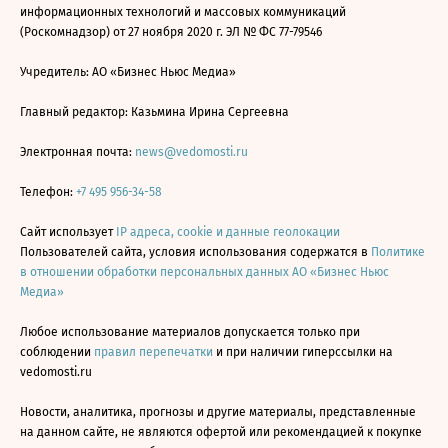
информационных технологий и массовых коммуникаций
(Роскомнадзор) от 27 ноября 2020 г. ЭЛ № ФС 77-79546
Учредитель: АО «Бизнес Ньюс Медиа»
Главный редактор: Казьмина Ирина Сергеевна
Электронная почта:
news@vedomosti.ru
Телефон:
+7 495 956-34-58
Сайт использует
IP адреса, cookie и данные геолокации
Пользователей сайта, условия использования содержатся в
Политике
в отношении обработки персональных данных АО «Бизнес Ньюс
Медиа»
Любое использование материалов допускается только при
соблюдении
правил перепечатки
и при наличии гиперссылки на
vedomosti.ru
Новости, аналитика, прогнозы и другие материалы, представленные
на данном сайте, не являются офертой или рекомендацией к покупке