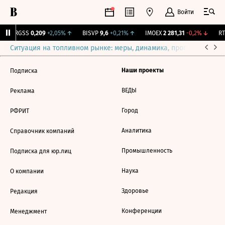
Войти
↑
RGSS
0,209
+2,05%
↑
BISVP
9,6
+0,21%
↑
IMOEX
2 281,31
-0,2%
↓
RTS
Ситуация на топливном рынке: меры, динамика, прогнозы
Выб
Наши проекты
Подписка
ВЕДЫ
Реклама
Город
РФРИТ
Аналитика
Справочник компаний
Промышленность
Подписка для юр.лиц
Наука
О компании
Здоровье
Редакция
Конференции
Менеджмент