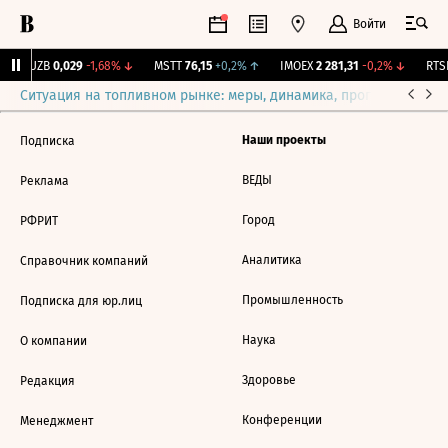
Войти
KUZB
0,029
-1,68%
↓
MSTT
76,15
+0,2%
↑
IMOEX
2 281,31
-0,2%
↓
RTSI
Ситуация на топливном рынке: меры, динамика, прогнозы
Выб
Наши проекты
Подписка
ВЕДЫ
Реклама
Город
РФРИТ
Аналитика
Справочник компаний
Промышленность
Подписка для юр.лиц
Наука
О компании
Здоровье
Редакция
Конференции
Менеджмент