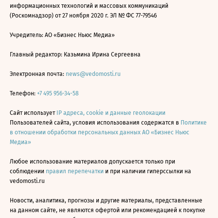
информационных технологий и массовых коммуникаций
(Роскомнадзор) от 27 ноября 2020 г. ЭЛ № ФС 77-79546
Учредитель: АО «Бизнес Ньюс Медиа»
Главный редактор: Казьмина Ирина Сергеевна
Электронная почта:
news@vedomosti.ru
Телефон:
+7 495 956-34-58
Сайт использует
IP адреса, cookie и данные геолокации
Пользователей сайта, условия использования содержатся в
Политике
в отношении обработки персональных данных АО «Бизнес Ньюс
Медиа»
Любое использование материалов допускается только при
соблюдении
правил перепечатки
и при наличии гиперссылки на
vedomosti.ru
Новости, аналитика, прогнозы и другие материалы, представленные
на данном сайте, не являются офертой или рекомендацией к покупке