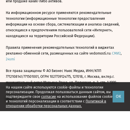
или продаже каких-либо активов.
На информационном ресурсе применяются рекомендательные
технологии (информационные технологии предоставления
информации на основе сбора, систематизации и анализа сведений,
относящихся к предпочтениям пользователей сети «Интернет»,
находящихся на территории Российской Федерации).
Правила применения рекомендательных технологий в виджетах
рекламно-обменной сети, размещенных на сайте vedomosti.ru:
СМИ2
,
24smi
Все права защищены © АО Бизнес Ньюс Медиа, ИНН/КПП
7712108141/771501001, ОГРН 1027739124775, 127018, г. Москва, вн.тер.г.
муниципальный округ Марьина Роща, ул. Полковая, д. 3, стр. 1 1999—
На нашем сайте используются cookie-файлы и технологии
2026
персонализации. Продолжая пользоваться данным сайтом, вы
ОК
подтверждаете свое
согласие
на использование файлов cookie
и технологий персонализации в соответствии с
Политикой в
отношении обработки персональных данных.