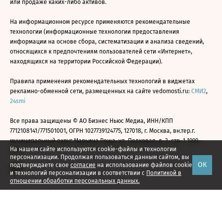
или продаже каких-либо активов.
На информационном ресурсе применяются рекомендательные
технологии (информационные технологии предоставления
информации на основе сбора, систематизации и анализа сведений,
относящихся к предпочтениям пользователей сети «Интернет»,
находящихся на территории Российской Федерации).
Правила применения рекомендательных технологий в виджетах
рекламно-обменной сети, размещенных на сайте vedomosti.ru:
СМИ2
,
24smi
Все права защищены © АО Бизнес Ньюс Медиа, ИНН/КПП
7712108141/771501001, ОГРН 1027739124775, 127018, г. Москва, вн.тер.г.
муниципальный округ Марьина Роща, ул. Полковая, д. 3, стр. 1 1999—
На нашем сайте используются cookie-файлы и технологии
2026
персонализации. Продолжая пользоваться данным сайтом, вы
ОК
подтверждаете свое
согласие
на использование файлов cookie
и технологий персонализации в соответствии с
Политикой в
отношении обработки персональных данных.