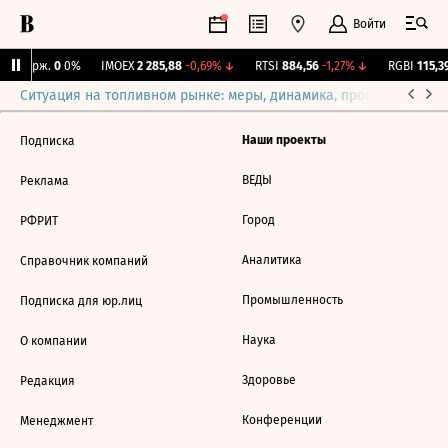
Войти
NY Бирж.
0
0%
IMOEX
2 285,88
-0,69%
↓
RTSI
884,56
-1,27%
↓
RGBI
115,39
Ситуация на топливном рынке: меры, динамика, прогнозы
Выб
Наши проекты
Подписка
ВЕДЫ
Реклама
Город
РФРИТ
Аналитика
Справочник компаний
Промышленность
Подписка для юр.лиц
Наука
О компании
Здоровье
Редакция
Конференции
Менеджмент