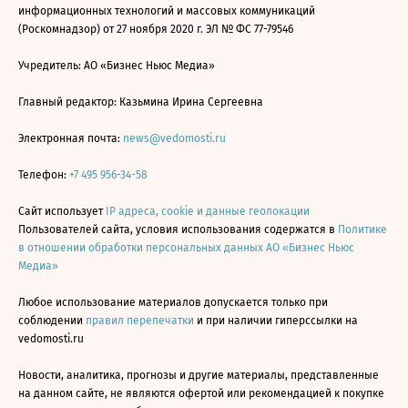
информационных технологий и массовых коммуникаций
(Роскомнадзор) от 27 ноября 2020 г. ЭЛ № ФС 77-79546
Учредитель: АО «Бизнес Ньюс Медиа»
Главный редактор: Казьмина Ирина Сергеевна
Электронная почта:
news@vedomosti.ru
Телефон:
+7 495 956-34-58
Сайт использует
IP адреса, cookie и данные геолокации
Пользователей сайта, условия использования содержатся в
Политике
в отношении обработки персональных данных АО «Бизнес Ньюс
Медиа»
Любое использование материалов допускается только при
соблюдении
правил перепечатки
и при наличии гиперссылки на
vedomosti.ru
Новости, аналитика, прогнозы и другие материалы, представленные
на данном сайте, не являются офертой или рекомендацией к покупке