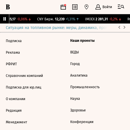
Войти
GBI
115,17
-0,06%
↓
CNY Бирж.
12,239
+1,31%
↑
IMOEX
2 281,31
-0,2%
↓
RG
Ситуация на топливном рынке: меры, динамика, прогнозы
Выб
Наши проекты
Подписка
ВЕДЫ
Реклама
Город
РФРИТ
Аналитика
Справочник компаний
Промышленность
Подписка для юр.лиц
Наука
О компании
Здоровье
Редакция
Конференции
Менеджмент