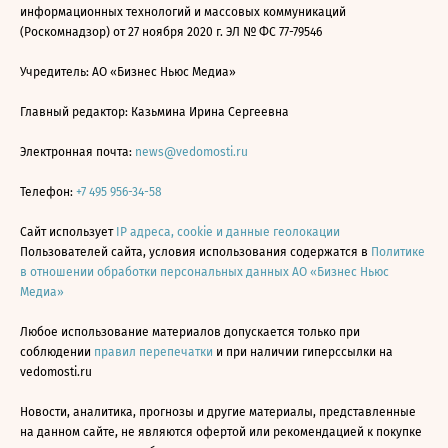
информационных технологий и массовых коммуникаций
(Роскомнадзор) от 27 ноября 2020 г. ЭЛ № ФС 77-79546
Учредитель: АО «Бизнес Ньюс Медиа»
Главный редактор: Казьмина Ирина Сергеевна
Электронная почта:
news@vedomosti.ru
Телефон:
+7 495 956-34-58
Сайт использует
IP адреса, cookie и данные геолокации
Пользователей сайта, условия использования содержатся в
Политике
в отношении обработки персональных данных АО «Бизнес Ньюс
Медиа»
Любое использование материалов допускается только при
соблюдении
правил перепечатки
и при наличии гиперссылки на
vedomosti.ru
Новости, аналитика, прогнозы и другие материалы, представленные
на данном сайте, не являются офертой или рекомендацией к покупке