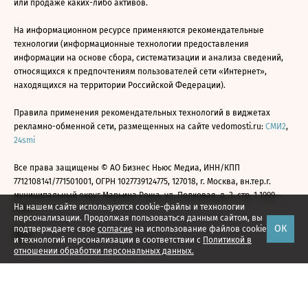
или продаже каких-либо активов.
На информационном ресурсе применяются рекомендательные
технологии (информационные технологии предоставления
информации на основе сбора, систематизации и анализа сведений,
относящихся к предпочтениям пользователей сети «Интернет»,
находящихся на территории Российской Федерации).
Правила применения рекомендательных технологий в виджетах
рекламно-обменной сети, размещенных на сайте vedomosti.ru:
СМИ2
,
24smi
Все права защищены © АО Бизнес Ньюс Медиа, ИНН/КПП
7712108141/771501001, ОГРН 1027739124775, 127018, г. Москва, вн.тер.г.
муниципальный округ Марьина Роща, ул. Полковая, д. 3, стр. 1 1999—
На нашем сайте используются cookie-файлы и технологии
2026
персонализации. Продолжая пользоваться данным сайтом, вы
ОК
подтверждаете свое
согласие
на использование файлов cookie
и технологий персонализации в соответствии с
Политикой в
отношении обработки персональных данных.