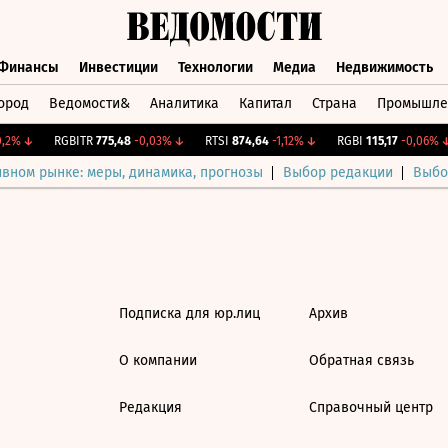
Финансы
Инвестиции
Технологии
Медиа
Недвижимость
ород
Ведомости&
Аналитика
Капитал
Страна
Промышле
а
Финансы
Инвестиции
Технологии
Медиа
Недвижимос
,2%
↓
RGBITR
775,48
-0,03%
↓
RTSI
874,64
-1,12%
↓
RGBI
115,17
-0,06%
↓
ивном рынке: меры, динамика, прогнозы
Выбор редакции
Выбо
Подписка для юр.лиц
Архив
О компании
Обратная связь
Редакция
Справочный центр