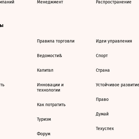
мпаний
Менеджмент
Распространение
ты
Правила торговли
Идеи управления
Ведомости&
Спорт
Капитал
Страна
ть
Инновации и
Устойчивое развити
технологии
Право
Как потратить
Думай
Туризм
Техуспех
Форум