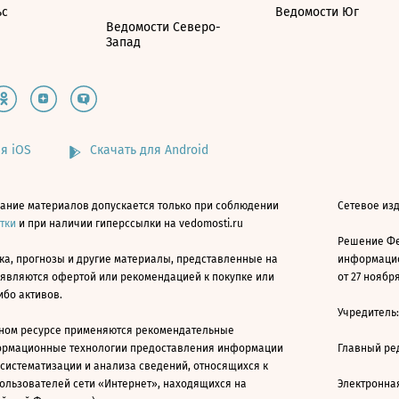
ьс
Ведомости Юг
Ведомости Северо-
Запад
я iOS
Скачать для Android
ание материалов допускается только при соблюдении
Сетевое изд
атки
и при наличии гиперссылки на vedomosti.ru
Решение Фе
ка, прогнозы и другие материалы, представленные на
информацио
 являются офертой или рекомендацией к покупке или
от 27 ноября
ибо активов.
Учредитель
ном ресурсе применяются рекомендательные
ормационные технологии предоставления информации
Главный ре
 систематизации и анализа сведений, относящихся к
ользователей сети «Интернет», находящихся на
Электронна