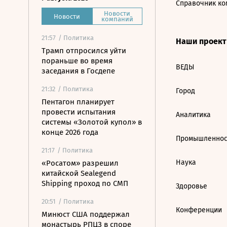
Справочник ко
Новости
Новости
компаний
21:57
/ Политика
Наши проек
Трамп отпросился уйти
пораньше во время
ВЕДЫ
заседания в Госдепе
21:32
/ Политика
Город
Пентагон планирует
провести испытания
Аналитика
системы «Золотой купол» в
конце 2026 года
Промышленнос
21:17
/ Политика
Наука
«Росатом» разрешил
китайской Sealegend
Shipping проход по СМП
Здоровье
20:51
/ Политика
Конференции
Минюст США поддержал
монастырь РПЦЗ в споре