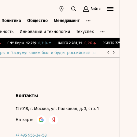
Войти
Политика
Общество
Менеджмент
нность
Инновации и технологии
Техуспех
ть
Политика
Общество
Менеджмент
CNY Бирж.
12,239
+1,31%
↑
IMOEX
2 281,31
-0,2%
↓
RGBITR
775,48
-0,03%
ры в Госдуму: каким был и будет российский парламент
Война н
Контакты
127018, г. Москва, ул. Полковая, д. 3, стр. 1
На карте
+7 495 956-34-58