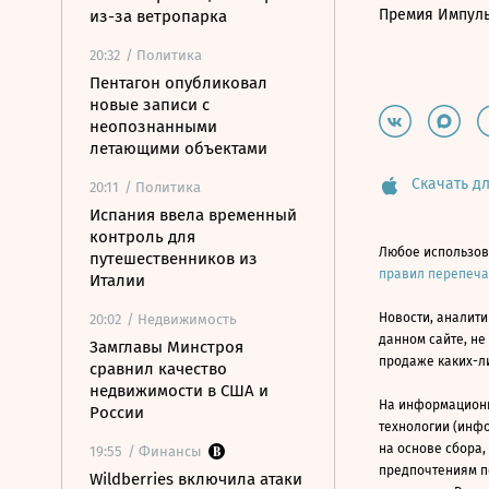
Премия Импул
из-за ветропарка
20:32
/ Политика
Пентагон опубликовал
новые записи с
неопознанными
летающими объектами
Скачать дл
20:11
/ Политика
Испания ввела временный
контроль для
Любое использов
путешественников из
правил перепеч
Италии
Новости, аналити
20:02
/ Недвижимость
данном сайте, не
Замглавы Минстроя
продаже каких-л
сравнил качество
недвижимости в США и
На информацион
России
технологии (инф
на основе сбора,
19:55
/ Финансы
предпочтениям п
Wildberries включила атаки