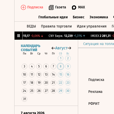
Подписка
Газета
MAX
Глобальные идеи
Бизнес
Экономика
ВЕДЫ
Правила торговли
Идеи управления
Г
Глобальные идеи
Бизнес
Экономик
12%
↓
RGBI
115,17
-0,06%
↓
CNY Бирж.
12,239
+1,31%
↑
IMOEX
2 281,31
-0
Ситуация на топл
КАЛЕНДАРЬ
Август
СОБЫТИЙ
Пн
Вт
Ср
Чт
Пт
Сб
Вс
1
2
3
4
5
6
7
8
9
10
11
12
13
14
15
16
Подписка
17
18
19
20
21
22
23
24
25
26
27
28
29
30
Реклама
31
РФРИТ
7 августа 2026