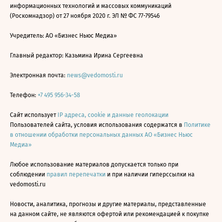
информационных технологий и массовых коммуникаций
(Роскомнадзор) от 27 ноября 2020 г. ЭЛ № ФС 77-79546
Учредитель: АО «Бизнес Ньюс Медиа»
Главный редактор: Казьмина Ирина Сергеевна
Электронная почта:
news@vedomosti.ru
Телефон:
+7 495 956-34-58
Сайт использует
IP адреса, cookie и данные геолокации
Пользователей сайта, условия использования содержатся в
Политике
в отношении обработки персональных данных АО «Бизнес Ньюс
Медиа»
Любое использование материалов допускается только при
соблюдении
правил перепечатки
и при наличии гиперссылки на
vedomosti.ru
Новости, аналитика, прогнозы и другие материалы, представленные
на данном сайте, не являются офертой или рекомендацией к покупке