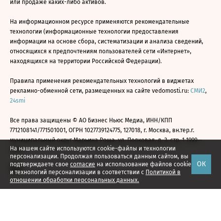
или продаже каких-либо активов.
На информационном ресурсе применяются рекомендательные
технологии (информационные технологии предоставления
информации на основе сбора, систематизации и анализа сведений,
относящихся к предпочтениям пользователей сети «Интернет»,
находящихся на территории Российской Федерации).
Правила применения рекомендательных технологий в виджетах
рекламно-обменной сети, размещенных на сайте vedomosti.ru:
СМИ2
,
24smi
Все права защищены © АО Бизнес Ньюс Медиа, ИНН/КПП
7712108141/771501001, ОГРН 1027739124775, 127018, г. Москва, вн.тер.г.
муниципальный округ Марьина Роща, ул. Полковая, д. 3, стр. 1 1999—
На нашем сайте используются cookie-файлы и технологии
2026
персонализации. Продолжая пользоваться данным сайтом, вы
ОК
подтверждаете свое
согласие
на использование файлов cookie
и технологий персонализации в соответствии с
Политикой в
отношении обработки персональных данных.