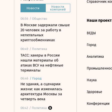
Справочник ко
Новости
Новости
компаний
06:56
/ Общество
Наши проек
В Москве задержали свыше
20 человек за работу в
ВЕДЫ
нелегальных
криптообменниках
Город
06:49
/ Политика
ТАСС: хакеры в России
Аналитика
нашли материалы об
атаках ВСУ на нефтяные
Промышленнос
терминалы
06:46
/
Город
Наука
Не здания, а сценарии
жизни: как изменилась
Здоровье
архитектура Москвы за
четверть века
Конференции
06:42
/ Политика