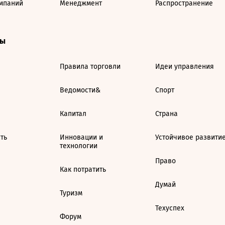
мпаний
Менеджмент
Распространение
ты
Правила торговли
Идеи управления
Ведомости&
Спорт
Капитал
Страна
ть
Инновации и
Устойчивое развити
технологии
Право
Как потратить
Думай
Туризм
Техуспех
Форум