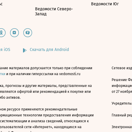
ьс
Ведомости Юг
Ведомости Северо-
Запад
я iOS
Скачать для Android
ание материалов допускается только при соблюдении
Сетевое изд
атки
и при наличии гиперссылки на vedomosti.ru
Решение Фе
ка, прогнозы и другие материалы, представленные на
информацио
 являются офертой или рекомендацией к покупке или
от 27 ноября
ибо активов.
Учредитель
ном ресурсе применяются рекомендательные
ормационные технологии предоставления информации
Главный ре
 систематизации и анализа сведений, относящихся к
ользователей сети «Интернет», находящихся на
Электронна