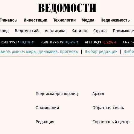
Финансы
Инвестиции
Технологии
Медиа
Недвижимость
ород
Ведомости&
Аналитика
Капитал
Страна
Промышле
а
Финансы
Инвестиции
Технологии
Медиа
Недвижимос
GBI
115,37
+0,11%
↑
RGBITR
776,79
+0,14%
↑
AFLT
36,11
-0,22%
↓
CNY Бир
ивном рынке: меры, динамика, прогнозы
Выбор редакции
Выбо
Подписка для юр.лиц
Архив
О компании
Обратная связь
Редакция
Справочный центр