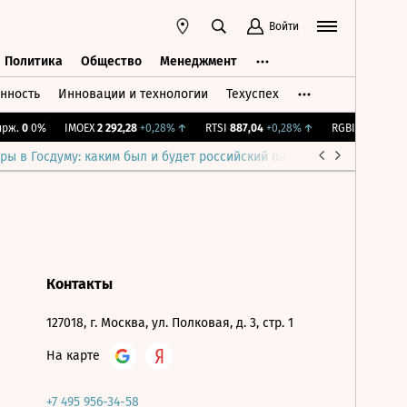
Войти
Политика
Общество
Менеджмент
нность
Инновации и технологии
Техуспех
ть
Политика
Общество
Менеджмент
ж.
0
0%
IMOEX
2 292,28
+0,28%
↑
RTSI
887,04
+0,28%
↑
RGBI
115,37
+0,1
ры в Госдуму: каким был и будет российский парламент
Война н
Контакты
127018, г. Москва, ул. Полковая, д. 3, стр. 1
На карте
+7 495 956-34-58