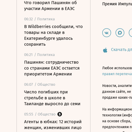
Что говорил Пашинян об
Премия Импул
участии Армении в ЕАЭС
06:32
/ Политика
В Wildberries сообщили, что
товары на складе в
Екатеринбурге удалось
сохранить
Скачать дл
06:21
/ Политика
Пашинян: сотрудничество
со странами ЕАЭС остается
Любое использов
приоритетом Армении
правил перепеч
06:07
/ Общество
Новости, аналити
Число погибших при
данном сайте, не
стрельбе в школе в
продаже каких-л
Таиланде выросло до семи
На информацион
05:55
/ Общество
технологии (инф
Агенты в юбках: 12 историй
на основе сбора,
женщин, изменивших лицо
предпочтениям п