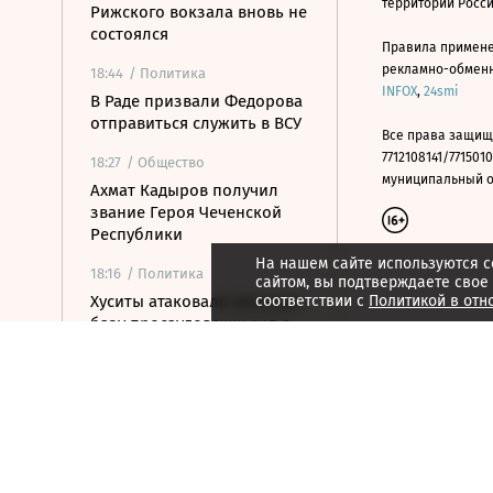
территории Росс
Рижского вокзала вновь не
состоялся
Правила примене
рекламно-обменно
18:44
/ Политика
INFOX
,
24smi
В Раде призвали Федорова
отправиться служить в ВСУ
Все права защищ
7712108141/7715010
18:27
/ Общество
муниципальный окр
Ахмат Кадыров получил
звание Героя Чеченской
Республики
На нашем сайте используются c
18:16
/ Политика
сайтом, вы подтверждаете свое
Хуситы атаковали военную
соответствии с
Политикой в отн
базу просаудовских сил в
Йемене
18:11
/ Политика
Американский сенатор
предупредил о рисках из-
за новых санкций против
России