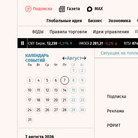
Подписка
Газета
MAX
Глобальные идеи
Бизнес
Экономика
ВЕДЫ
Правила торговли
Идеи управления
Г
Глобальные идеи
Бизнес
Экономик
65
+0,94%
↑
CNY Бирж.
12,239
+1,31%
↑
IMOEX
2 281,31
-0,2%
↓
RTSI
874,
Ситуация на топл
КАЛЕНДАРЬ
Август
СОБЫТИЙ
Пн
Вт
Ср
Чт
Пт
Сб
Вс
1
2
3
4
5
6
7
8
9
10
11
12
13
14
15
16
Подписка
17
18
19
20
21
22
23
24
25
26
27
28
29
30
Реклама
31
РФРИТ
7 августа 2026