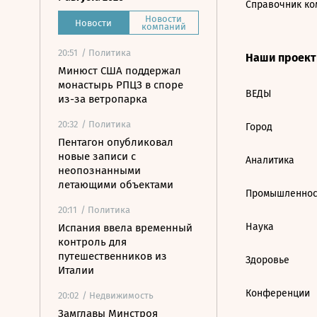
Справочник ко
Новости
Новости
компаний
20:51
/ Политика
Наши проек
Минюст США поддержал
монастырь РПЦЗ в споре
ВЕДЫ
из-за ветропарка
20:32
/ Политика
Город
Пентагон опубликовал
новые записи с
Аналитика
неопознанными
летающими объектами
Промышленнос
20:11
/ Политика
Наука
Испания ввела временный
контроль для
путешественников из
Здоровье
Италии
Конференции
20:02
/ Недвижимость
Замглавы Минстроя