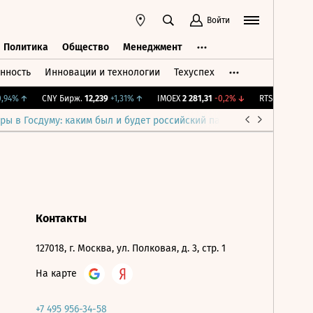
Войти
Политика
Общество
Менеджмент
нность
Инновации и технологии
Техуспех
ть
Политика
Общество
Менеджмент
94%
↑
CNY Бирж.
12,239
+1,31%
↑
IMOEX
2 281,31
-0,2%
↓
RTSI
874,64
-1,
ры в Госдуму: каким был и будет российский парламент
Война н
Контакты
127018, г. Москва, ул. Полковая, д. 3, стр. 1
На карте
+7 495 956-34-58