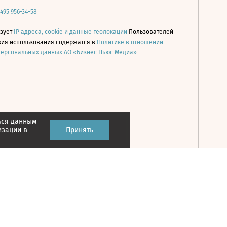
 495 956-34-58
ьзует
IP адреса, cookie и данные геолокации
Пользователей
овия использования содержатся в
Политике в отношении
персональных данных АО «Бизнес Ньюс Медиа»
ься данным
Принять
изации в