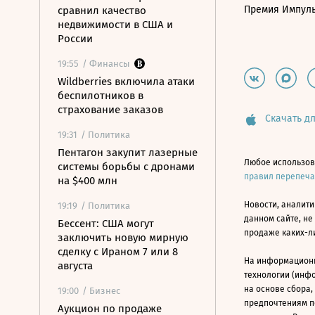
Премия Импул
сравнил качество
недвижимости в США и
России
19:55
/ Финансы
Wildberries включила атаки
беспилотников в
страхование заказов
Скачать дл
19:31
/ Политика
Пентагон закупит лазерные
Любое использов
системы борьбы с дронами
правил перепеч
на $400 млн
Новости, аналити
19:19
/ Политика
данном сайте, не
Бессент: США могут
продаже каких-л
заключить новую мирную
сделку с Ираном 7 или 8
На информацион
августа
технологии (инф
на основе сбора,
19:00
/ Бизнес
предпочтениям п
Аукцион по продаже