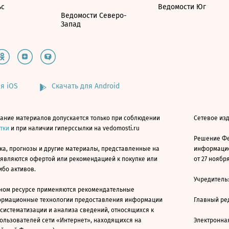
ьс
Ведомости Юг
Ведомости Северо-
Запад
я iOS
Скачать для Android
ание материалов допускается только при соблюдении
Сетевое изд
атки
и при наличии гиперссылки на vedomosti.ru
Решение Фе
ка, прогнозы и другие материалы, представленные на
информацио
 являются офертой или рекомендацией к покупке или
от 27 ноября
ибо активов.
Учредитель
ном ресурсе применяются рекомендательные
ормационные технологии предоставления информации
Главный ре
 систематизации и анализа сведений, относящихся к
ользователей сети «Интернет», находящихся на
Электронна