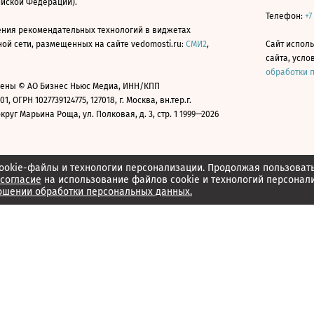
ийской Федерации).
Телефон:
+7
ния рекомендательных технологий в виджетах
й сети, размещенных на сайте vedomosti.ru:
СМИ2
,
Сайт испол
сайта, усл
обработки 
ены © АО Бизнес Ньюс Медиа, ИНН/КПП
01, ОГРН 1027739124775, 127018, г. Москва, вн.тер.г.
уг Марьина Роща, ул. Полковая, д. 3, стр. 1 1999—2026
ookie-файлы и технологии персонализации. Продолжая пользоват
согласие
на использование файлов cookie и технологий персонал
ошении обработки персональных данных.