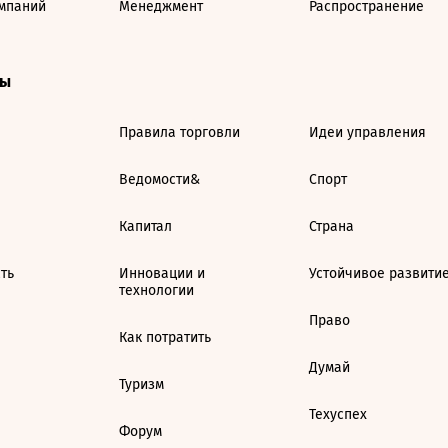
мпаний
Менеджмент
Распространение
ты
Правила торговли
Идеи управления
Ведомости&
Спорт
Капитал
Страна
ть
Инновации и
Устойчивое развити
технологии
Право
Как потратить
Думай
Туризм
Техуспех
Форум