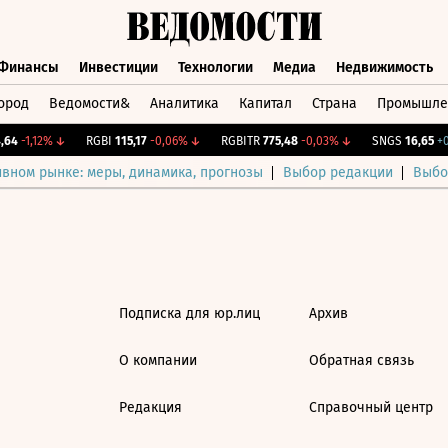
Финансы
Инвестиции
Технологии
Медиа
Недвижимость
ород
Ведомости&
Аналитика
Капитал
Страна
Промышле
а
Финансы
Инвестиции
Технологии
Медиа
Недвижимос
64
-1,12%
↓
RGBI
115,17
-0,06%
↓
RGBITR
775,48
-0,03%
↓
SNGS
16,65
+0,
ивном рынке: меры, динамика, прогнозы
Выбор редакции
Выбо
Подписка для юр.лиц
Архив
О компании
Обратная связь
Редакция
Справочный центр