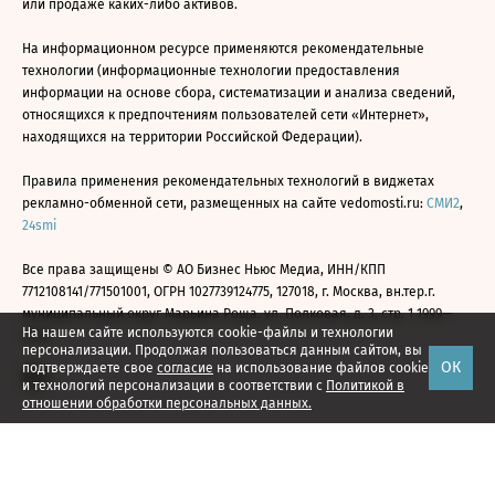
или продаже каких-либо активов.
На информационном ресурсе применяются рекомендательные
технологии (информационные технологии предоставления
информации на основе сбора, систематизации и анализа сведений,
относящихся к предпочтениям пользователей сети «Интернет»,
находящихся на территории Российской Федерации).
Правила применения рекомендательных технологий в виджетах
рекламно-обменной сети, размещенных на сайте vedomosti.ru:
СМИ2
,
24smi
Все права защищены © АО Бизнес Ньюс Медиа, ИНН/КПП
7712108141/771501001, ОГРН 1027739124775, 127018, г. Москва, вн.тер.г.
муниципальный округ Марьина Роща, ул. Полковая, д. 3, стр. 1 1999—
На нашем сайте используются cookie-файлы и технологии
2026
персонализации. Продолжая пользоваться данным сайтом, вы
ОК
подтверждаете свое
согласие
на использование файлов cookie
и технологий персонализации в соответствии с
Политикой в
отношении обработки персональных данных.