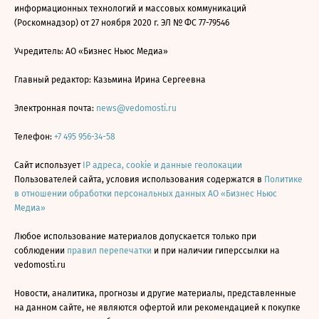
информационных технологий и массовых коммуникаций
(Роскомнадзор) от 27 ноября 2020 г. ЭЛ № ФС 77-79546
Учредитель: АО «Бизнес Ньюс Медиа»
Главный редактор: Казьмина Ирина Сергеевна
Электронная почта:
news@vedomosti.ru
Телефон:
+7 495 956-34-58
Сайт использует
IP адреса, cookie и данные геолокации
Пользователей сайта, условия использования содержатся в
Политике
в отношении обработки персональных данных АО «Бизнес Ньюс
Медиа»
Любое использование материалов допускается только при
соблюдении
правил перепечатки
и при наличии гиперссылки на
vedomosti.ru
Новости, аналитика, прогнозы и другие материалы, представленные
на данном сайте, не являются офертой или рекомендацией к покупке