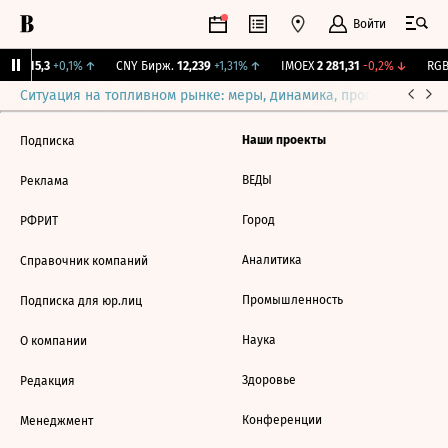
Войти
GBI
115,3
+0,1%
↑
CNY Бирж.
12,239
+1,31%
↑
IMOEX
2 281,31
-0,2%
↓
RGB
Ситуация на топливном рынке: меры, динамика, прогнозы
Выб
Наши проекты
Подписка
ВЕДЫ
Реклама
Город
РФРИТ
Аналитика
Справочник компаний
Промышленность
Подписка для юр.лиц
Наука
О компании
Здоровье
Редакция
Конференции
Менеджмент