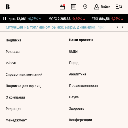
Войти
NY Бирж.
12,081
+0,76%
↑
IMOEX
2 285,88
-0,69%
↓
RTSI
884,56
-1,27%
↓
Ситуация на топливном рынке: меры, динамика, прогнозы
Выб
Наши проекты
Подписка
ВЕДЫ
Реклама
Город
РФРИТ
Аналитика
Справочник компаний
Промышленность
Подписка для юр.лиц
Наука
О компании
Здоровье
Редакция
Конференции
Менеджмент