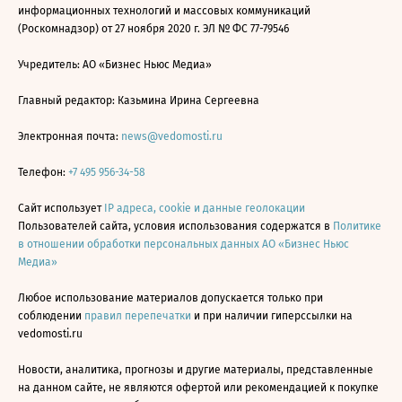
информационных технологий и массовых коммуникаций
(Роскомнадзор) от 27 ноября 2020 г. ЭЛ № ФС 77-79546
Учредитель: АО «Бизнес Ньюс Медиа»
Главный редактор: Казьмина Ирина Сергеевна
Электронная почта:
news@vedomosti.ru
Телефон:
+7 495 956-34-58
Сайт использует
IP адреса, cookie и данные геолокации
Пользователей сайта, условия использования содержатся в
Политике
в отношении обработки персональных данных АО «Бизнес Ньюс
Медиа»
Любое использование материалов допускается только при
соблюдении
правил перепечатки
и при наличии гиперссылки на
vedomosti.ru
Новости, аналитика, прогнозы и другие материалы, представленные
на данном сайте, не являются офертой или рекомендацией к покупке