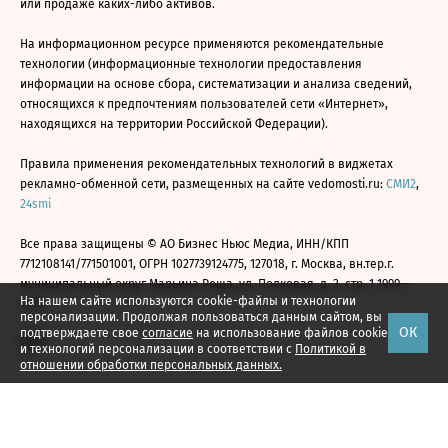
или продаже каких-либо активов.
На информационном ресурсе применяются рекомендательные
технологии (информационные технологии предоставления
информации на основе сбора, систематизации и анализа сведений,
относящихся к предпочтениям пользователей сети «Интернет»,
находящихся на территории Российской Федерации).
Правила применения рекомендательных технологий в виджетах
рекламно-обменной сети, размещенных на сайте vedomosti.ru:
СМИ2
,
24smi
Все права защищены © АО Бизнес Ньюс Медиа, ИНН/КПП
7712108141/771501001, ОГРН 1027739124775, 127018, г. Москва, вн.тер.г.
муниципальный округ Марьина Роща, ул. Полковая, д. 3, стр. 1 1999—
На нашем сайте используются cookie-файлы и технологии
2026
персонализации. Продолжая пользоваться данным сайтом, вы
ОК
подтверждаете свое
согласие
на использование файлов cookie
и технологий персонализации в соответствии с
Политикой в
отношении обработки персональных данных.