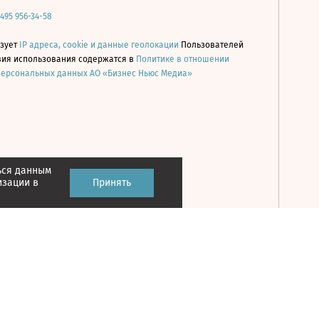
 495 956-34-58
ьзует
IP адреса, cookie и данные геолокации
Пользователей
овия использования содержатся в
Политике в отношении
персональных данных АО «Бизнес Ньюс Медиа»
ься данным
Принять
изации в