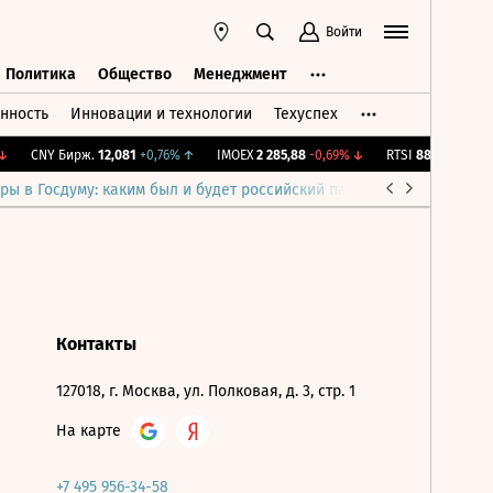
Войти
Политика
Общество
Менеджмент
нность
Инновации и технологии
Техуспех
ть
Политика
Общество
Менеджмент
CNY Бирж.
12,081
+0,76%
↑
IMOEX
2 285,88
-0,69%
↓
RTSI
884,56
-1,27%
ры в Госдуму: каким был и будет российский парламент
Война н
Контакты
127018, г. Москва, ул. Полковая, д. 3, стр. 1
На карте
+7 495 956-34-58