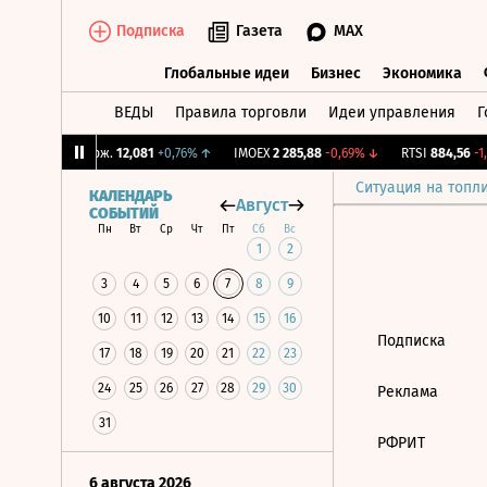
Подписка
Газета
MAX
Глобальные идеи
Бизнес
Экономика
ВЕДЫ
Правила торговли
Идеи управления
Г
Глобальные идеи
Бизнес
Экономик
%
↓
CNY Бирж.
12,081
+0,76%
↑
IMOEX
2 285,88
-0,69%
↓
RTSI
884,56
-1,
Ситуация на топл
КАЛЕНДАРЬ
Август
СОБЫТИЙ
Пн
Вт
Ср
Чт
Пт
Сб
Вс
1
2
3
4
5
6
7
8
9
10
11
12
13
14
15
16
Подписка
17
18
19
20
21
22
23
24
25
26
27
28
29
30
Реклама
31
РФРИТ
6 августа 2026