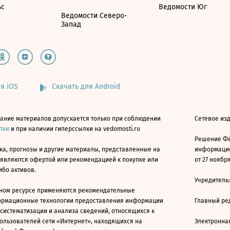
ьс
Ведомости Юг
Ведомости Северо-
Запад
я iOS
Скачать для Android
ание материалов допускается только при соблюдении
Сетевое изд
атки
и при наличии гиперссылки на vedomosti.ru
Решение Фе
ка, прогнозы и другие материалы, представленные на
информацио
 являются офертой или рекомендацией к покупке или
от 27 ноября
ибо активов.
Учредитель
ном ресурсе применяются рекомендательные
ормационные технологии предоставления информации
Главный ре
 систематизации и анализа сведений, относящихся к
ользователей сети «Интернет», находящихся на
Электронна