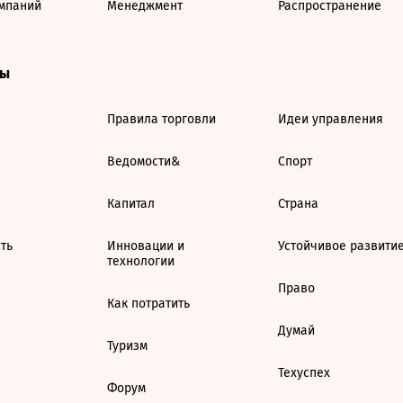
мпаний
Менеджмент
Распространение
ты
Правила торговли
Идеи управления
Ведомости&
Спорт
Капитал
Страна
ть
Инновации и
Устойчивое развити
технологии
Право
Как потратить
Думай
Туризм
Техуспех
Форум