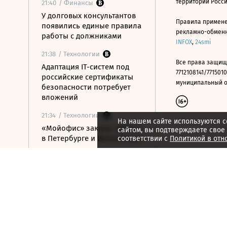
территории Росс
21:40
/ Финансы
У долговых консультантов
Правила примене
появились единые правила
рекламно-обменно
работы с должниками
INFOX
,
24smi
21:38
/ Технологии
Все права защищ
Адаптация IT-систем под
7712108141/7715010
российские сертификаты
муниципальный окр
безопасности потребует
вложений
21:34
/ Технологии
На нашем сайте используются c
«Мойофис» закрыл офисы
сайтом, вы подтверждаете свое
в Петербурге и Иннополисе
соответствии с
Политикой в отн
21:33
/ Политика
Россия поддержала
расширение
авиасообщения с
Казахстаном
21:28
/ Недвижимость