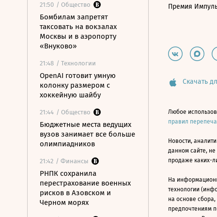
21:50
/ Общество
Премия Импул
Бомбилам запретят
таксовать на вокзалах
Москвы и в аэропорту
«Внуково»
21:48
/ Технологии
OpenAI готовит умную
Скачать дл
колонку размером с
хоккейную шайбу
21:44
/ Общество
Любое использов
правил перепеч
Бюджетные места ведущих
вузов занимает все больше
Новости, аналити
олимпиадников
данном сайте, не
продаже каких-л
21:42
/ Финансы
РНПК сохранила
На информацион
перестрахование военных
технологии (инф
рисков в Азовском и
на основе сбора,
Черном морях
предпочтениям п