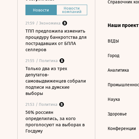
Справочник ко
Новости
Новости
компаний
21:59
/ Экономика
Наши проек
ТПП предложила изменить
процедуру банкротства для
ВЕДЫ
пострадавших от БПЛА
селлеров
Город
21:55
/ Политика
Только два из трех
Аналитика
депутатов-
самовыдвиженцев собрали
Промышленнос
подписи на думские
выборы
Наука
21:53
/ Политика
56% россиян
Здоровье
определились, за кого
проголосуют на выборах в
Конференции
Госдуму