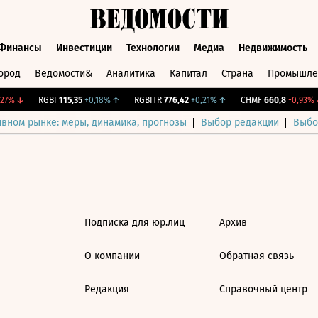
Финансы
Инвестиции
Технологии
Медиа
Недвижимость
ород
Ведомости&
Аналитика
Капитал
Страна
Промышле
а
Финансы
Инвестиции
Технологии
Медиа
Недвижимос
27%
↓
RGBI
115,35
+0,18%
↑
RGBITR
776,42
+0,21%
↑
CHMF
660,8
-0,93%
↓
ивном рынке: меры, динамика, прогнозы
Выбор редакции
Выбо
Подписка для юр.лиц
Архив
О компании
Обратная связь
Редакция
Справочный центр