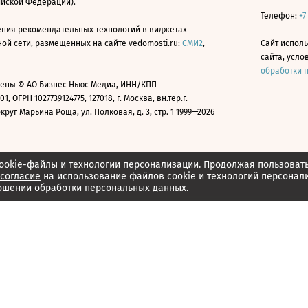
ийской Федерации).
Телефон:
+7
ния рекомендательных технологий в виджетах
й сети, размещенных на сайте vedomosti.ru:
СМИ2
,
Сайт испол
сайта, усл
обработки 
ены © АО Бизнес Ньюс Медиа, ИНН/КПП
01, ОГРН 1027739124775, 127018, г. Москва, вн.тер.г.
уг Марьина Роща, ул. Полковая, д. 3, стр. 1 1999—2026
ookie-файлы и технологии персонализации. Продолжая пользоват
согласие
на использование файлов cookie и технологий персонал
ошении обработки персональных данных.