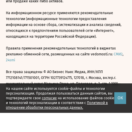
или продаже каких-либо активов.
На информационном ресурсе применяются рекомендательные
технологии (информационные технологии предоставления
информации на основе сбора, систематизации и анализа сведений,
относящихся к предпочтениям пользователей сети «Интернет»,
находящихся на территории Российской Федерации).
Правила применения рекомендательных технологий в виджетах
рекламно-обменной сети, размещенных на сайте vedomosti.ru:
СМИ2
,
24smi
Все права защищены © АО Бизнес Ньюс Медиа, ИНН/КПП
7712108141/771501001, ОГРН 1027739124775, 127018, г. Москва, вн.тер.г.
муниципальный округ Марьина Роща, ул. Полковая, д. 3, стр. 1 1999—
На нашем сайте используются cookie-файлы и технологии
2026
персонализации. Продолжая пользоваться данным сайтом, вы
ОК
подтверждаете свое
согласие
на использование файлов cookie
и технологий персонализации в соответствии с
Политикой в
отношении обработки персональных данных.