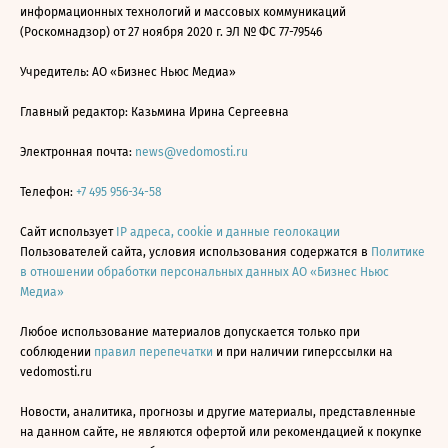
информационных технологий и массовых коммуникаций
(Роскомнадзор) от 27 ноября 2020 г. ЭЛ № ФС 77-79546
Учредитель: АО «Бизнес Ньюс Медиа»
Главный редактор: Казьмина Ирина Сергеевна
Электронная почта:
news@vedomosti.ru
Телефон:
+7 495 956-34-58
Сайт использует
IP адреса, cookie и данные геолокации
Пользователей сайта, условия использования содержатся в
Политике
в отношении обработки персональных данных АО «Бизнес Ньюс
Медиа»
Любое использование материалов допускается только при
соблюдении
правил перепечатки
и при наличии гиперссылки на
vedomosti.ru
Новости, аналитика, прогнозы и другие материалы, представленные
на данном сайте, не являются офертой или рекомендацией к покупке