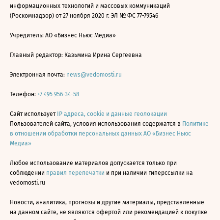
информационных технологий и массовых коммуникаций
(Роскомнадзор) от 27 ноября 2020 г. ЭЛ № ФС 77-79546
Учредитель: АО «Бизнес Ньюс Медиа»
Главный редактор: Казьмина Ирина Сергеевна
Электронная почта:
news@vedomosti.ru
Телефон:
+7 495 956-34-58
Сайт использует
IP адреса, cookie и данные геолокации
Пользователей сайта, условия использования содержатся в
Политике
в отношении обработки персональных данных АО «Бизнес Ньюс
Медиа»
Любое использование материалов допускается только при
соблюдении
правил перепечатки
и при наличии гиперссылки на
vedomosti.ru
Новости, аналитика, прогнозы и другие материалы, представленные
на данном сайте, не являются офертой или рекомендацией к покупке