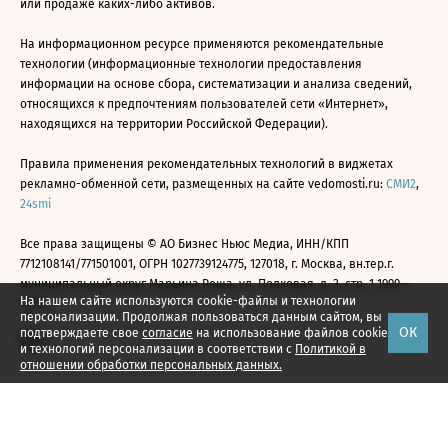
или продаже каких-либо активов.
На информационном ресурсе применяются рекомендательные
технологии (информационные технологии предоставления
информации на основе сбора, систематизации и анализа сведений,
относящихся к предпочтениям пользователей сети «Интернет»,
находящихся на территории Российской Федерации).
Правила применения рекомендательных технологий в виджетах
рекламно-обменной сети, размещенных на сайте vedomosti.ru:
СМИ2
,
24smi
Все права защищены © АО Бизнес Ньюс Медиа, ИНН/КПП
7712108141/771501001, ОГРН 1027739124775, 127018, г. Москва, вн.тер.г.
муниципальный округ Марьина Роща, ул. Полковая, д. 3, стр. 1 1999—
На нашем сайте используются cookie-файлы и технологии
2026
персонализации. Продолжая пользоваться данным сайтом, вы
ОК
подтверждаете свое
согласие
на использование файлов cookie
и технологий персонализации в соответствии с
Политикой в
отношении обработки персональных данных.