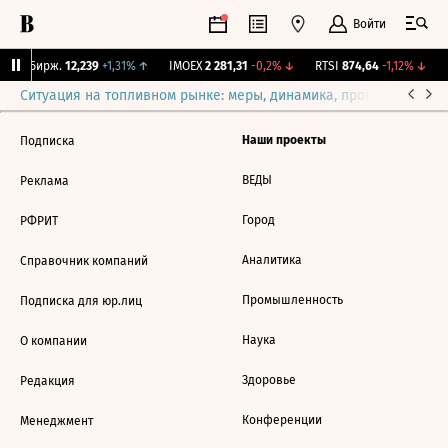
Войти
CNY Бирж.
12,239
+1,31%
↑
IMOEX
2 281,31
-0,2%
↓
RTSI
874,64
-1,12%
↓
Ситуация на топливном рынке: меры, динамика, прогнозы
Выб
Наши проекты
Подписка
ВЕДЫ
Реклама
Город
РФРИТ
Аналитика
Справочник компаний
Промышленность
Подписка для юр.лиц
Наука
О компании
Здоровье
Редакция
Конференции
Менеджмент