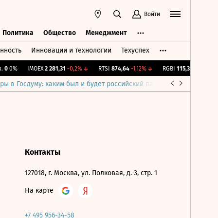
Войти
Политика
Общество
Менеджмент
нность
Инновации и технологии
Техуспех
ть
Политика
Общество
Менеджмент
0
0%
IMOEX
2 281,31
-0,2%
↓
RTSI
874,64
-1,12%
↓
RGBI
115,38
+0,17%
↑
ры в Госдуму: каким был и будет российский парламент
Война н
Контакты
127018, г. Москва, ул. Полковая, д. 3, стр. 1
На карте
+7 495 956-34-58