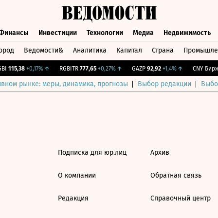
Финансы
Инвестиции
Технологии
Медиа
Недвижимость
ород
Ведомости&
Аналитика
Капитал
Страна
Промышле
а
Финансы
Инвестиции
Технологии
Медиа
Недвижимос
I
115,38
+0,17%
↑
RGBITR
777,65
+0,27%
↑
GAZP
92,92
+1,4%
↑
CNY Бирж.
ивном рынке: меры, динамика, прогнозы
Выбор редакции
Выбо
Подписка для юр.лиц
Архив
О компании
Обратная связь
Редакция
Справочный центр