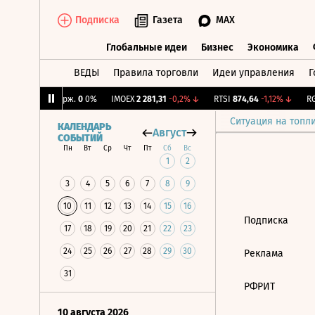
Подписка
Газета
MAX
Глобальные идеи
Бизнес
Экономика
ВЕДЫ
Правила торговли
Идеи управления
Г
Глобальные идеи
Бизнес
Экономик
4%
↑
CNY Бирж.
0
0%
IMOEX
2 281,31
-0,2%
↓
RTSI
874,64
-1,12%
↓
RGB
Ситуация на топл
КАЛЕНДАРЬ
Август
СОБЫТИЙ
Пн
Вт
Ср
Чт
Пт
Сб
Вс
1
2
3
4
5
6
7
8
9
10
11
12
13
14
15
16
Подписка
17
18
19
20
21
22
23
24
25
26
27
28
29
30
Реклама
31
РФРИТ
10 августа 2026