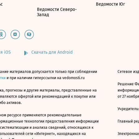
ьс
Ведомости Юг
Ведомости Северо-
Запад
я iOS
Скачать для Android
ание материалов допускается только при соблюдении
Сетевое изд
атки
и при наличии гиперссылки на vedomosti.ru
Решение Фе
ка, прогнозы и другие материалы, представленные на
информацио
 являются офертой или рекомендацией к покупке или
от 27 ноября
ибо активов.
Учредитель
ном ресурсе применяются рекомендательные
ормационные технологии предоставления информации
Главный ре
 систематизации и анализа сведений, относящихся к
ользователей сети «Интернет», находящихся на
Электронна