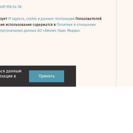
 495 956-34-58
ьзует
IP адреса, cookie и данные геолокации
Пользователей
овия использования содержатся в
Политике в отношении
персональных данных АО «Бизнес Ньюс Медиа»
ься данным
Принять
изации в