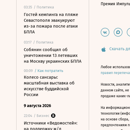
Премия Импул
03:35
/ Политика
Гостей кемпинга на пляже
Севастополя эвакуируют
из-за пожара после атаки
БПЛА
03:17
/ Политика
Скачать дл
Собянин сообщил об
уничтожении 13 летевших
на Москву украинских БПЛА
Любое использов
00:09
/
Как потратить
правил перепеч
Колесо сансары:
масштабная выставка об
Новости, аналити
искусстве буддийской
данном сайте, не
России
продаже каких-л
9 августа 2026
На информацион
технологии (инф
22:04
/ Бизнес
на основе сбора,
Источники «Ведомостей»:
предпочтениям п
на поддержку ж/д