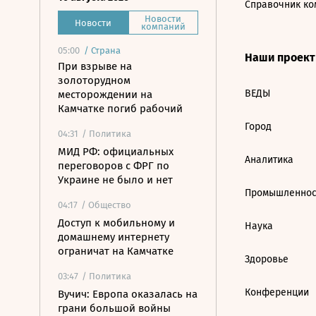
Справочник ко
Новости
Новости
компаний
05:00
/
Страна
Наши проек
При взрыве на
золоторудном
ВЕДЫ
месторождении на
Камчатке погиб рабочий
Город
04:31
/ Политика
МИД РФ: официальных
Аналитика
переговоров с ФРГ по
Украине не было и нет
Промышленнос
04:17
/ Общество
Доступ к мобильному и
Наука
домашнему интернету
ограничат на Камчатке
Здоровье
03:47
/ Политика
Конференции
Вучич: Европа оказалась на
грани большой войны