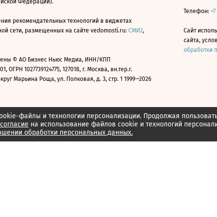
ийской Федерации).
Телефон:
+7
ния рекомендательных технологий в виджетах
й сети, размещенных на сайте vedomosti.ru:
СМИ2
,
Сайт испол
сайта, усл
обработки 
ены © АО Бизнес Ньюс Медиа, ИНН/КПП
01, ОГРН 1027739124775, 127018, г. Москва, вн.тер.г.
уг Марьина Роща, ул. Полковая, д. 3, стр. 1 1999—2026
ookie-файлы и технологии персонализации. Продолжая пользоват
согласие
на использование файлов cookie и технологий персонал
ошении обработки персональных данных.