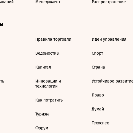
мпаний
Менеджмент
Распространение
ты
Правила торговли
Идеи управления
Ведомости&
Спорт
Капитал
Страна
ть
Инновации и
Устойчивое развити
технологии
Право
Как потратить
Думай
Туризм
Техуспех
Форум