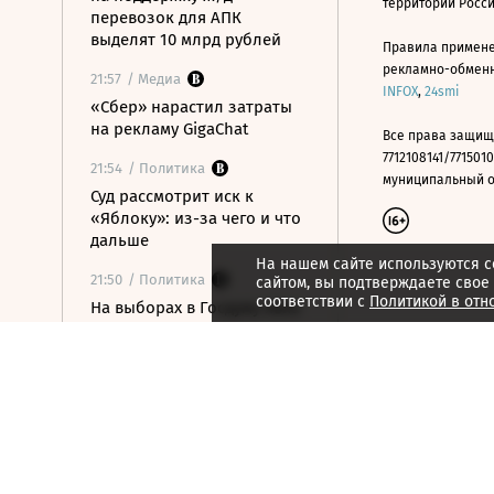
территории Росс
перевозок для АПК
выделят 10 млрд рублей
Правила примене
рекламно-обменно
21:57
/ Медиа
INFOX
,
24smi
«Сбер» нарастил затраты
на рекламу GigaChat
Все права защищ
7712108141/7715010
21:54
/ Политика
муниципальный окр
Суд рассмотрит иск к
«Яблоку»: из-за чего и что
дальше
На нашем сайте используются c
21:50
/ Политика
сайтом, вы подтверждаете свое
соответствии с
Политикой в отн
На выборах в Госдуму явка
может оказаться больше,
чем в 2016 и 2021 годах
21:47
/ Общество
Как рыбу в подмосковных
водоемах залило бытовой
химией