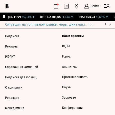
Войти
Y Бирж.
11,99
+0,33%
↑
IMOEX
2 301,65
+1,43%
↑
RTSI
895,93
+1,68%
↑
R
Ситуация на топливном рынке: меры, динамика, прогнозы
Выб
Наши проекты
Подписка
ВЕДЫ
Реклама
Город
РФРИТ
Аналитика
Справочник компаний
Промышленность
Подписка для юр.лиц
Наука
О компании
Здоровье
Редакция
Конференции
Менеджмент