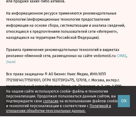
или продаже каких-либо активов.
На информационном ресурсе применяются рекомендательные
технологии (информационные технологии предоставления
информации на основе сбора, систематизации и анализа сведений,
относящихся к предпочтениям пользователей сети «Интернет»,
находящихся на территории Российской Федерации).
Правила применения рекомендательных технологий в виджетах
рекламно-обменной сети, размещенных на сайте vedomosti.ru:
СМИ2
,
24smi
Все права защищены © АО Бизнес Ньюс Медиа, ИНН/КПП
7712108141/771501001, ОГРН 1027739124775, 127018, г. Москва, вн.тер.г.
муниципальный округ Марьина Роща, ул. Полковая, д. 3, стр. 1 1999—
На нашем сайте используются cookie-файлы и технологии
2026
персонализации. Продолжая пользоваться данным сайтом, вы
ОК
подтверждаете свое
согласие
на использование файлов cookie
и технологий персонализации в соответствии с
Политикой в
отношении обработки персональных данных.