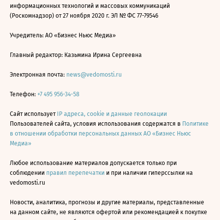
информационных технологий и массовых коммуникаций
(Роскомнадзор) от 27 ноября 2020 г. ЭЛ № ФС 77-79546
Учредитель: АО «Бизнес Ньюс Медиа»
Главный редактор: Казьмина Ирина Сергеевна
Электронная почта:
news@vedomosti.ru
Телефон:
+7 495 956-34-58
Сайт использует
IP адреса, cookie и данные геолокации
Пользователей сайта, условия использования содержатся в
Политике
в отношении обработки персональных данных АО «Бизнес Ньюс
Медиа»
Любое использование материалов допускается только при
соблюдении
правил перепечатки
и при наличии гиперссылки на
vedomosti.ru
Новости, аналитика, прогнозы и другие материалы, представленные
на данном сайте, не являются офертой или рекомендацией к покупке