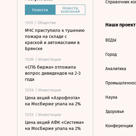
Справочник ко
Новости
Новости
компаний
13:10
/ Общество
Наши проек
МЧС приступило к тушению
пожара на складе с
ВЕДЫ
краской и автомаслами в
Брянске
Город
13:09
/ Инвестиции
«СПБ биржа» отложила
Аналитика
вопрос дивидендов на 2-3
года
Промышленнос
12:56
/ Инвестиции
Наука
Цена акций «Аэрофлота»
на Мосбирже упала на 2%
Здоровье
12:55
/ Инвестиции
Цена акций АФК «Система»
Конференции
на Мосбирже упала на 2%