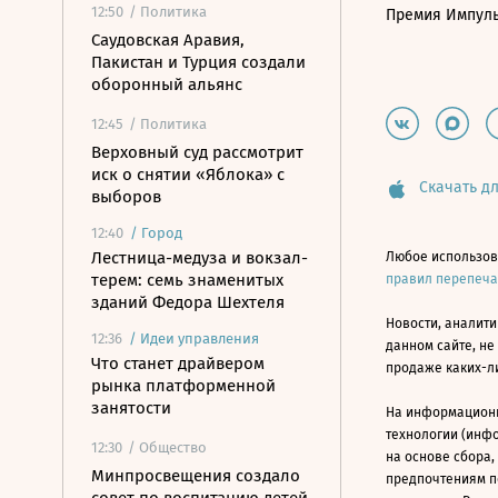
12:50
/ Политика
Премия Импул
Саудовская Аравия,
Пакистан и Турция создали
оборонный альянс
12:45
/ Политика
Верховный суд рассмотрит
иск о снятии «Яблока» с
Скачать дл
выборов
12:40
/
Город
Лестница-медуза и вокзал-
Любое использов
терем: семь знаменитых
правил перепеч
зданий Федора Шехтеля
Новости, аналити
12:36
/
Идеи управления
данном сайте, не
Что станет драйвером
продаже каких-л
рынка платформенной
занятости
На информацион
технологии (инф
12:30
/ Общество
на основе сбора,
Минпросвещения создало
предпочтениям п