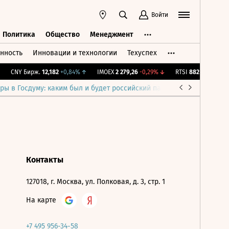
Войти
Политика
Общество
Менеджмент
нность
Инновации и технологии
Техуспех
ть
Политика
Общество
Менеджмент
CNY Бирж.
12,182
+0,84%
↑
IMOEX
2 279,26
-0,29%
↓
RTSI
882
-0,29%
↓
ры в Госдуму: каким был и будет российский парламент
Война н
Контакты
127018, г. Москва, ул. Полковая, д. 3, стр. 1
На карте
+7 495 956-34-58