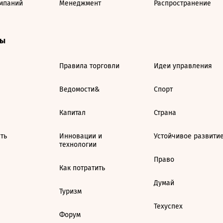
мпаний
Менеджмент
Распространение
ты
Правила торговли
Идеи управления
Ведомости&
Спорт
Капитал
Страна
ть
Инновации и
Устойчивое развити
технологии
Право
Как потратить
Думай
Туризм
Техуспех
Форум