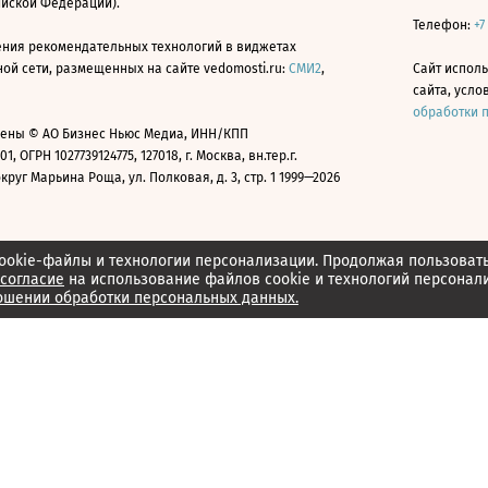
ийской Федерации).
Телефон:
+7
ния рекомендательных технологий в виджетах
й сети, размещенных на сайте vedomosti.ru:
СМИ2
,
Сайт испол
сайта, усл
обработки 
ены © АО Бизнес Ньюс Медиа, ИНН/КПП
01, ОГРН 1027739124775, 127018, г. Москва, вн.тер.г.
уг Марьина Роща, ул. Полковая, д. 3, стр. 1 1999—2026
ookie-файлы и технологии персонализации. Продолжая пользоват
согласие
на использование файлов cookie и технологий персонал
ошении обработки персональных данных.