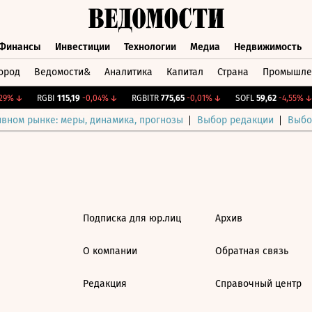
Финансы
Инвестиции
Технологии
Медиа
Недвижимость
ород
Ведомости&
Аналитика
Капитал
Страна
Промышле
а
Финансы
Инвестиции
Технологии
Медиа
Недвижимос
9%
↓
RGBI
115,19
-0,04%
↓
RGBITR
775,65
-0,01%
↓
SOFL
59,62
-4,55%
↓
ивном рынке: меры, динамика, прогнозы
Выбор редакции
Выбо
Подписка для юр.лиц
Архив
О компании
Обратная связь
Редакция
Справочный центр