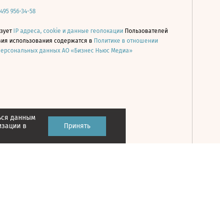
 495 956-34-58
ьзует
IP адреса, cookie и данные геолокации
Пользователей
овия использования содержатся в
Политике в отношении
персональных данных АО «Бизнес Ньюс Медиа»
ься данным
Принять
изации в