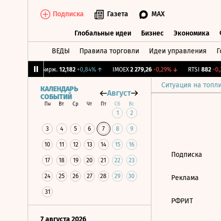
Подписка
Газета
MAX
Глобальные идеи
Бизнес
Экономика
ВЕДЫ
Правила торговли
Идеи управления
Г
Глобальные идеи
Бизнес
Экономик
55%
↓
CNY Бирж.
12,182
+0,84%
↑
IMOEX
2 279,26
-0,29%
↓
RTSI
882
-0,2
Ситуация на топл
КАЛЕНДАРЬ
Август
СОБЫТИЙ
Пн
Вт
Ср
Чт
Пт
Сб
Вс
1
2
3
4
5
6
7
8
9
10
11
12
13
14
15
16
Подписка
17
18
19
20
21
22
23
24
25
26
27
28
29
30
Реклама
31
РФРИТ
7 августа 2026