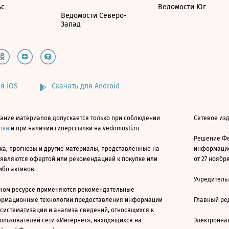
ьс
Ведомости Юг
Ведомости Северо-
Запад
я iOS
Скачать для Android
ание материалов допускается только при соблюдении
Сетевое изд
атки
и при наличии гиперссылки на vedomosti.ru
Решение Фе
ка, прогнозы и другие материалы, представленные на
информацио
 являются офертой или рекомендацией к покупке или
от 27 ноября
ибо активов.
Учредитель
ном ресурсе применяются рекомендательные
ормационные технологии предоставления информации
Главный ре
 систематизации и анализа сведений, относящихся к
ользователей сети «Интернет», находящихся на
Электронна