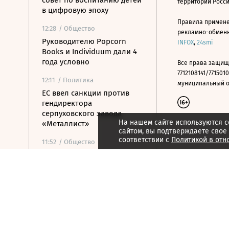
совет по воспитанию детей
территории Росс
в цифровую эпоху
Правила примене
12:28
/ Общество
рекламно-обменно
Руководителю Popcorn
INFOX
,
24smi
Books и Individuum дали 4
года условно
Все права защищ
7712108141/7715010
12:11
/ Политика
муниципальный окр
ЕС ввел санкции против
гендиректора
серпуховского завода
На нашем сайте используются c
«Металлист»
сайтом, вы подтверждаете свое
соответствии с
Политикой в отн
11:52
/ Общество
Минпромторг сохранит
действующий перечень
параллельного импорта
11:52
/
Страна
Кандидат от КПРФ Бушуев
отказался от участия в
выборах, чтобы «остаться