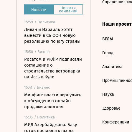
Справочник ко
Новости
Новости
компаний
15:59
/ Политика
Наши проек
Ливан и Израиль хотят
вынести в СБ ООН новую
ВЕДЫ
резолюцию по югу страны
15:50
/ Бизнес
Город
Росатом и РКФР подписали
соглашение о
Аналитика
строительстве ветропарка
на Иссык-Куле
Промышленнос
15:41
/ Бизнес
Наука
Минфин: власти вернулись
к обсуждению онлайн-
продажи алкоголя
Здоровье
15:36
/ Политика
Конференции
МИД Азербайджана: Баку
готов поставлять газ на