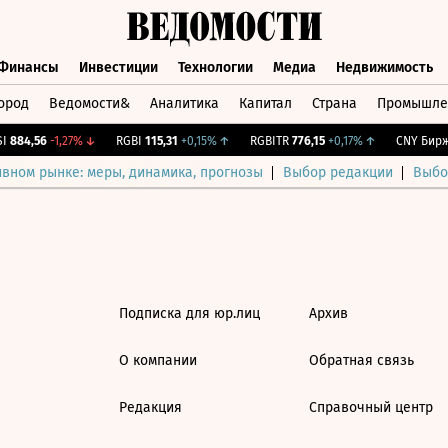
Финансы
Инвестиции
Технологии
Медиа
Недвижимость
ород
Ведомости&
Аналитика
Капитал
Страна
Промышле
а
Финансы
Инвестиции
Технологии
Медиа
Недвижимос
884,56
-1,27%
↓
RGBI
115,31
+0,15%
↑
RGBITR
776,15
+0,17%
↑
CNY Бирж.
ивном рынке: меры, динамика, прогнозы
Выбор редакции
Выбо
Подписка для юр.лиц
Архив
О компании
Обратная связь
Редакция
Справочный центр