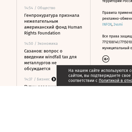
территории Росс
14:54
/ Общество
Правила примене
Генпрокуратура признала
рекламно-обменно
нежелательным
INFOX
,
24smi
американский фонд Human
Rights Foundation
Все права защищ
7712108141/7715010
14:50
/ Экономика
муниципальный окр
Сазанов: вопрос о
введении windfall tax для
металлургов не
обсуждается
На нашем сайте используются c
сайтом, вы подтверждаете свое
14:37
/ Бизнес
соответствии с
Политикой в отн
Путин разрешил
приватизацию
«Шереметьево»
14:34
/
Страна
В Запорожской области от
удара ВСУ по маршрутке
шесть человек пострадали