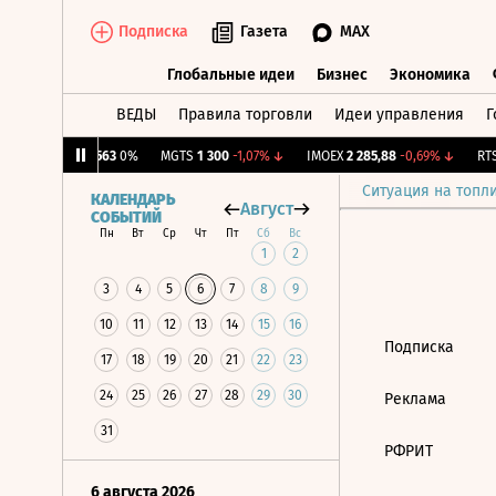
Подписка
Газета
MAX
Глобальные идеи
Бизнес
Экономика
ВЕДЫ
Правила торговли
Идеи управления
Г
Глобальные идеи
Бизнес
Экономик
8%
↑
AVAN
563
0%
MGTS
1 300
-1,07%
↓
IMOEX
2 285,88
-0,69%
↓
RTSI
Ситуация на топл
КАЛЕНДАРЬ
Август
СОБЫТИЙ
Пн
Вт
Ср
Чт
Пт
Сб
Вс
1
2
3
4
5
6
7
8
9
10
11
12
13
14
15
16
Подписка
17
18
19
20
21
22
23
24
25
26
27
28
29
30
Реклама
31
РФРИТ
6 августа 2026