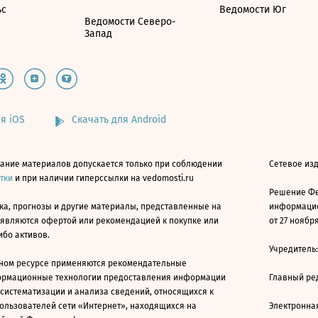
ьс
Ведомости Юг
Ведомости Северо-
Запад
я iOS
Скачать для Android
ание материалов допускается только при соблюдении
Сетевое изд
атки
и при наличии гиперссылки на vedomosti.ru
Решение Фе
ка, прогнозы и другие материалы, представленные на
информацио
 являются офертой или рекомендацией к покупке или
от 27 ноября
ибо активов.
Учредитель
ном ресурсе применяются рекомендательные
ормационные технологии предоставления информации
Главный ре
 систематизации и анализа сведений, относящихся к
ользователей сети «Интернет», находящихся на
Электронна