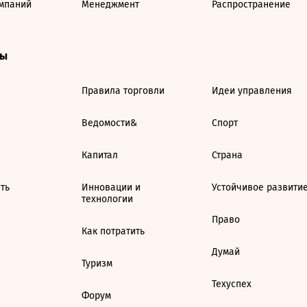
мпаний
Менеджмент
Распространение
ты
Правила торговли
Идеи управления
Ведомости&
Спорт
Капитал
Страна
ть
Инновации и
Устойчивое развити
технологии
Право
Как потратить
Думай
Туризм
Техуспех
Форум