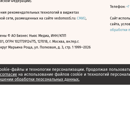
ийской Федерации).
Телефон:
+7
ния рекомендательных технологий в виджетах
й сети, размещенных на сайте vedomosti.ru:
СМИ2
,
Сайт испол
сайта, усл
обработки 
ены © АО Бизнес Ньюс Медиа, ИНН/КПП
01, ОГРН 1027739124775, 127018, г. Москва, вн.тер.г.
уг Марьина Роща, ул. Полковая, д. 3, стр. 1 1999—2026
ookie-файлы и технологии персонализации. Продолжая пользоват
согласие
на использование файлов cookie и технологий персонал
ошении обработки персональных данных.