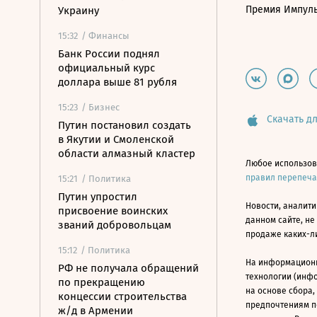
Премия Импул
Украину
15:32
/ Финансы
Банк России поднял
официальный курс
доллара выше 81 рубля
15:23
/ Бизнес
Скачать дл
Путин постановил создать
в Якутии и Смоленской
области алмазный кластер
Любое использов
правил перепеч
15:21
/ Политика
Путин упростил
Новости, аналити
присвоение воинских
данном сайте, не
званий добровольцам
продаже каких-л
15:12
/ Политика
На информацион
РФ не получала обращений
технологии (инф
по прекращению
на основе сбора,
концессии строительства
предпочтениям п
ж/д в Армении