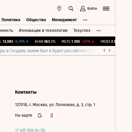
Войти
Политика
Общество
Менеджмент
нность
Инновации и технологии
Техуспех
ть
Политика
Общество
Менеджмент
12,083
+0,78%
↑
AVAN
563
0%
MGTS
1 300
-1,07%
↓
IMOEX
2 285,88
-0,69
ры в Госдуму: каким был и будет российский парламент
Война н
Контакты
127018, г. Москва, ул. Полковая, д. 3, стр. 1
На карте
+7 495 956-34-58