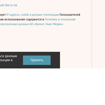
 495 956-34-58
ьзует
IP адреса, cookie и данные геолокации
Пользователей
овия использования содержатся в
Политике в отношении
персональных данных АО «Бизнес Ньюс Медиа»
ься данным
Принять
изации в