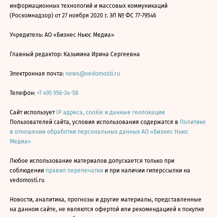
информационных технологий и массовых коммуникаций
(Роскомнадзор) от 27 ноября 2020 г. ЭЛ № ФС 77-79546
Учредитель: АО «Бизнес Ньюс Медиа»
Главный редактор: Казьмина Ирина Сергеевна
Электронная почта:
news@vedomosti.ru
Телефон:
+7 495 956-34-58
Сайт использует
IP адреса, cookie и данные геолокации
Пользователей сайта, условия использования содержатся в
Политике
в отношении обработки персональных данных АО «Бизнес Ньюс
Медиа»
Любое использование материалов допускается только при
соблюдении
правил перепечатки
и при наличии гиперссылки на
vedomosti.ru
Новости, аналитика, прогнозы и другие материалы, представленные
на данном сайте, не являются офертой или рекомендацией к покупке