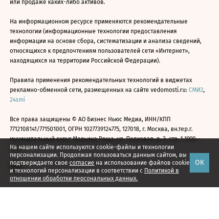
или продаже каких-либо активов.
На информационном ресурсе применяются рекомендательные
технологии (информационные технологии предоставления
информации на основе сбора, систематизации и анализа сведений,
относящихся к предпочтениям пользователей сети «Интернет»,
находящихся на территории Российской Федерации).
Правила применения рекомендательных технологий в виджетах
рекламно-обменной сети, размещенных на сайте vedomosti.ru:
СМИ2
,
24smi
Все права защищены © АО Бизнес Ньюс Медиа, ИНН/КПП
7712108141/771501001, ОГРН 1027739124775, 127018, г. Москва, вн.тер.г.
муниципальный округ Марьина Роща, ул. Полковая, д. 3, стр. 1 1999—
На нашем сайте используются cookie-файлы и технологии
2026
персонализации. Продолжая пользоваться данным сайтом, вы
ОК
подтверждаете свое
согласие
на использование файлов cookie
и технологий персонализации в соответствии с
Политикой в
отношении обработки персональных данных.