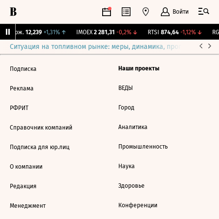
Войти
Y Бирж.
12,239
+1,31%
↑
IMOEX
2 281,31
-0,2%
↓
RTSI
874,64
-1,12%
↓
RG
Ситуация на топливном рынке: меры, динамика, прогнозы
Выб
Наши проекты
Подписка
ВЕДЫ
Реклама
Город
РФРИТ
Аналитика
Справочник компаний
Промышленность
Подписка для юр.лиц
Наука
О компании
Здоровье
Редакция
Конференции
Менеджмент