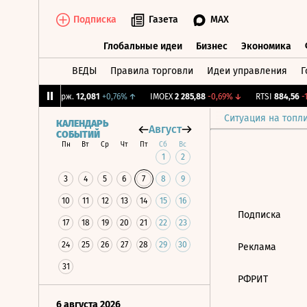
Подписка
Газета
MAX
Глобальные идеи
Бизнес
Экономика
ВЕДЫ
Правила торговли
Идеи управления
Г
Глобальные идеи
Бизнес
Экономик
5%
↓
CNY Бирж.
12,081
+0,76%
↑
IMOEX
2 285,88
-0,69%
↓
RTSI
884,56
-1
Ситуация на топл
КАЛЕНДАРЬ
Август
СОБЫТИЙ
Пн
Вт
Ср
Чт
Пт
Сб
Вс
1
2
3
4
5
6
7
8
9
10
11
12
13
14
15
16
Подписка
17
18
19
20
21
22
23
24
25
26
27
28
29
30
Реклама
31
РФРИТ
6 августа 2026