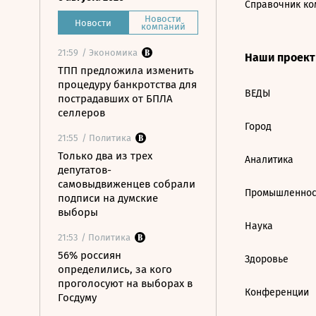
Справочник ко
Новости
Новости
компаний
21:59
/ Экономика
Наши проек
ТПП предложила изменить
процедуру банкротства для
ВЕДЫ
пострадавших от БПЛА
селлеров
Город
21:55
/ Политика
Только два из трех
Аналитика
депутатов-
самовыдвиженцев собрали
Промышленнос
подписи на думские
выборы
Наука
21:53
/ Политика
56% россиян
Здоровье
определились, за кого
проголосуют на выборах в
Конференции
Госдуму