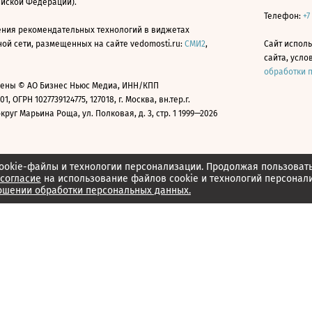
ийской Федерации).
Телефон:
+7
ния рекомендательных технологий в виджетах
й сети, размещенных на сайте vedomosti.ru:
СМИ2
,
Сайт испол
сайта, усл
обработки 
ены © АО Бизнес Ньюс Медиа, ИНН/КПП
01, ОГРН 1027739124775, 127018, г. Москва, вн.тер.г.
уг Марьина Роща, ул. Полковая, д. 3, стр. 1 1999—2026
ookie-файлы и технологии персонализации. Продолжая пользоват
согласие
на использование файлов cookie и технологий персонал
ошении обработки персональных данных.