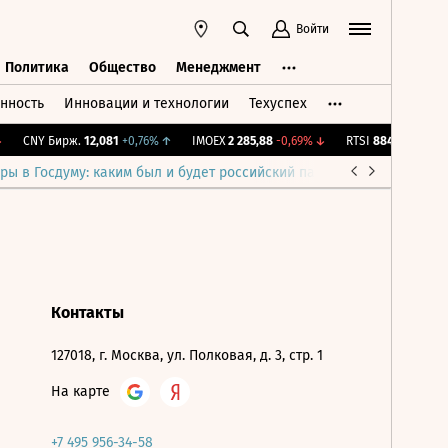
Войти
Политика
Общество
Менеджмент
нность
Инновации и технологии
Техуспех
ть
Политика
Общество
Менеджмент
CNY Бирж.
12,081
+0,76%
↑
IMOEX
2 285,88
-0,69%
↓
RTSI
884,56
-1,27%
ры в Госдуму: каким был и будет российский парламент
Война н
Контакты
127018, г. Москва, ул. Полковая, д. 3, стр. 1
На карте
+7 495 956-34-58