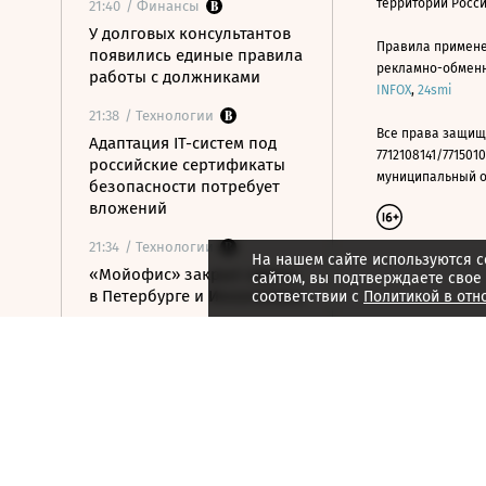
территории Росс
21:40
/ Финансы
У долговых консультантов
Правила примене
появились единые правила
рекламно-обменно
работы с должниками
INFOX
,
24smi
21:38
/ Технологии
Все права защищ
Адаптация IT-систем под
7712108141/7715010
российские сертификаты
муниципальный окр
безопасности потребует
вложений
21:34
/ Технологии
На нашем сайте используются c
«Мойофис» закрыл офисы
сайтом, вы подтверждаете свое
в Петербурге и Иннополисе
соответствии с
Политикой в отн
21:33
/ Политика
Россия поддержала
расширение
авиасообщения с
Казахстаном
21:28
/ Недвижимость