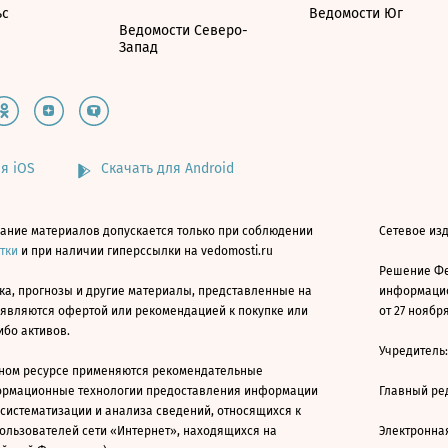
ьс
Ведомости Юг
Ведомости Северо-
Запад
я iOS
Скачать для Android
ание материалов допускается только при соблюдении
Сетевое изд
атки
и при наличии гиперссылки на vedomosti.ru
Решение Фе
ка, прогнозы и другие материалы, представленные на
информацио
 являются офертой или рекомендацией к покупке или
от 27 ноября
ибо активов.
Учредитель
ном ресурсе применяются рекомендательные
ормационные технологии предоставления информации
Главный ре
 систематизации и анализа сведений, относящихся к
ользователей сети «Интернет», находящихся на
Электронна