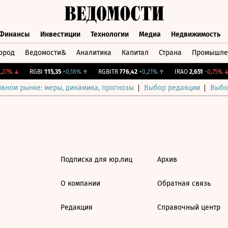
Финансы
Инвестиции
Технологии
Медиа
Недвижимость
ород
Ведомости&
Аналитика
Капитал
Страна
Промышле
а
Финансы
Инвестиции
Технологии
Медиа
Недвижимос
,27%
↓
RGBI
115,35
+0,18%
↑
RGBITR
776,42
+0,21%
↑
IRAO
2,651
-0,75%
↓
ивном рынке: меры, динамика, прогнозы
Выбор редакции
Выбо
Подписка для юр.лиц
Архив
О компании
Обратная связь
Редакция
Справочный центр