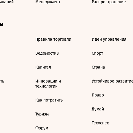
мпаний
Менеджмент
Распространение
ты
Правила торговли
Идеи управления
Ведомости&
Спорт
Капитал
Страна
ть
Инновации и
Устойчивое развити
технологии
Право
Как потратить
Думай
Туризм
Техуспех
Форум