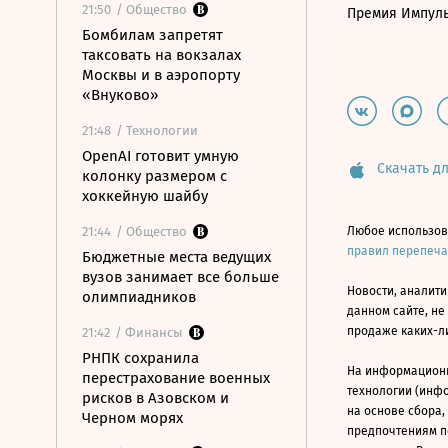
21:50
/ Общество
Премия Импул
Бомбилам запретят
таксовать на вокзалах
Москвы и в аэропорту
«Внуково»
21:48
/ Технологии
OpenAI готовит умную
Скачать дл
колонку размером с
хоккейную шайбу
21:44
/ Общество
Любое использов
правил перепеч
Бюджетные места ведущих
вузов занимает все больше
Новости, аналити
олимпиадников
данном сайте, не
продаже каких-л
21:42
/ Финансы
РНПК сохранила
На информацион
перестрахование военных
технологии (инф
рисков в Азовском и
на основе сбора,
Черном морях
предпочтениям п