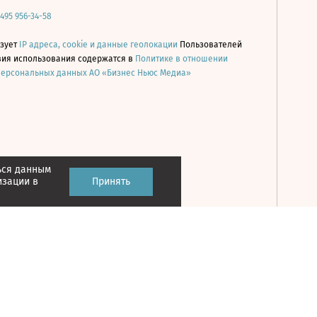
 495 956-34-58
ьзует
IP адреса, cookie и данные геолокации
Пользователей
овия использования содержатся в
Политике в отношении
персональных данных АО «Бизнес Ньюс Медиа»
ься данным
Принять
изации в