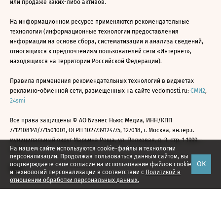
или продаже каких-либо активов.
На информационном ресурсе применяются рекомендательные
технологии (информационные технологии предоставления
информации на основе сбора, систематизации и анализа сведений,
относящихся к предпочтениям пользователей сети «Интернет»,
находящихся на территории Российской Федерации).
Правила применения рекомендательных технологий в виджетах
рекламно-обменной сети, размещенных на сайте vedomosti.ru:
СМИ2
,
24smi
Все права защищены © АО Бизнес Ньюс Медиа, ИНН/КПП
7712108141/771501001, ОГРН 1027739124775, 127018, г. Москва, вн.тер.г.
муниципальный округ Марьина Роща, ул. Полковая, д. 3, стр. 1 1999—
На нашем сайте используются cookie-файлы и технологии
2026
персонализации. Продолжая пользоваться данным сайтом, вы
ОК
подтверждаете свое
согласие
на использование файлов cookie
и технологий персонализации в соответствии с
Политикой в
отношении обработки персональных данных.