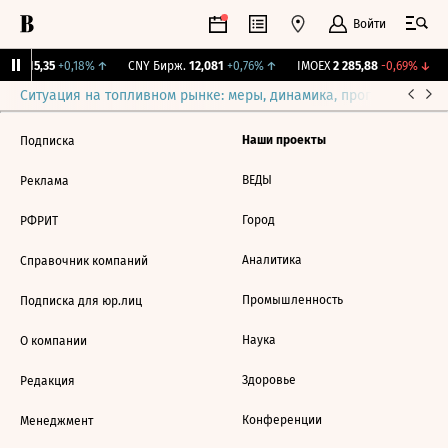
Войти
GBI
115,35
+0,18%
↑
CNY Бирж.
12,081
+0,76%
↑
IMOEX
2 285,88
-0,69%
↓
Ситуация на топливном рынке: меры, динамика, прогнозы
Выб
Наши проекты
Подписка
ВЕДЫ
Реклама
Город
РФРИТ
Аналитика
Справочник компаний
Промышленность
Подписка для юр.лиц
Наука
О компании
Здоровье
Редакция
Конференции
Менеджмент