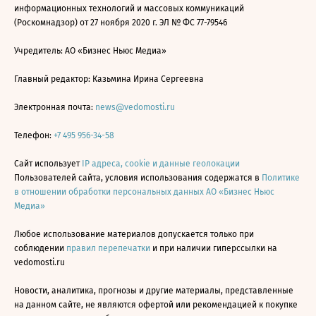
информационных технологий и массовых коммуникаций
(Роскомнадзор) от 27 ноября 2020 г. ЭЛ № ФС 77-79546
Учредитель: АО «Бизнес Ньюс Медиа»
Главный редактор: Казьмина Ирина Сергеевна
Электронная почта:
news@vedomosti.ru
Телефон:
+7 495 956-34-58
Сайт использует
IP адреса, cookie и данные геолокации
Пользователей сайта, условия использования содержатся в
Политике
в отношении обработки персональных данных АО «Бизнес Ньюс
Медиа»
Любое использование материалов допускается только при
соблюдении
правил перепечатки
и при наличии гиперссылки на
vedomosti.ru
Новости, аналитика, прогнозы и другие материалы, представленные
на данном сайте, не являются офертой или рекомендацией к покупке