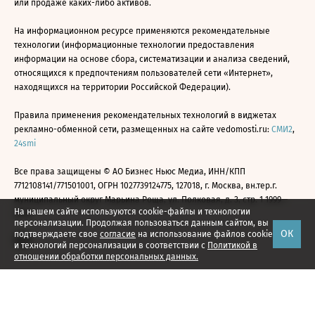
или продаже каких-либо активов.
На информационном ресурсе применяются рекомендательные
технологии (информационные технологии предоставления
информации на основе сбора, систематизации и анализа сведений,
относящихся к предпочтениям пользователей сети «Интернет»,
находящихся на территории Российской Федерации).
Правила применения рекомендательных технологий в виджетах
рекламно-обменной сети, размещенных на сайте vedomosti.ru:
СМИ2
,
24smi
Все права защищены © АО Бизнес Ньюс Медиа, ИНН/КПП
7712108141/771501001, ОГРН 1027739124775, 127018, г. Москва, вн.тер.г.
муниципальный округ Марьина Роща, ул. Полковая, д. 3, стр. 1 1999—
На нашем сайте используются cookie-файлы и технологии
2026
персонализации. Продолжая пользоваться данным сайтом, вы
ОК
подтверждаете свое
согласие
на использование файлов cookie
и технологий персонализации в соответствии с
Политикой в
отношении обработки персональных данных.