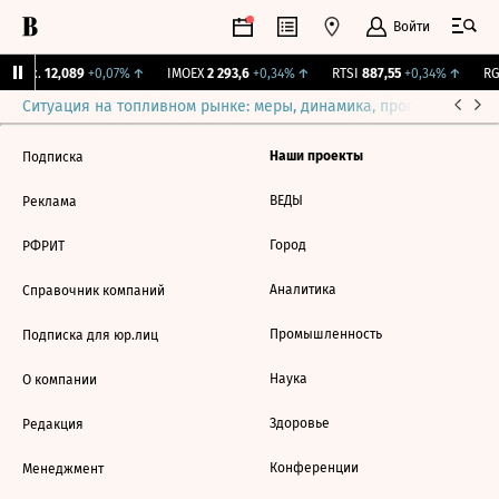
Войти
Бирж.
12,089
+0,07%
↑
IMOEX
2 293,6
+0,34%
↑
RTSI
887,55
+0,34%
↑
RGB
Ситуация на топливном рынке: меры, динамика, прогнозы
Выб
Наши проекты
Подписка
ВЕДЫ
Реклама
Город
РФРИТ
Аналитика
Справочник компаний
Промышленность
Подписка для юр.лиц
Наука
О компании
Здоровье
Редакция
Конференции
Менеджмент