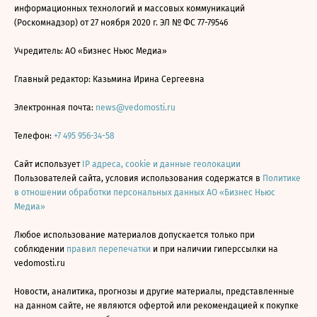
информационных технологий и массовых коммуникаций
(Роскомнадзор) от 27 ноября 2020 г. ЭЛ № ФС 77-79546
Учредитель: АО «Бизнес Ньюс Медиа»
Главный редактор: Казьмина Ирина Сергеевна
Электронная почта:
news@vedomosti.ru
Телефон:
+7 495 956-34-58
Сайт использует
IP адреса, cookie и данные геолокации
Пользователей сайта, условия использования содержатся в
Политике
в отношении обработки персональных данных АО «Бизнес Ньюс
Медиа»
Любое использование материалов допускается только при
соблюдении
правил перепечатки
и при наличии гиперссылки на
vedomosti.ru
Новости, аналитика, прогнозы и другие материалы, представленные
на данном сайте, не являются офертой или рекомендацией к покупке