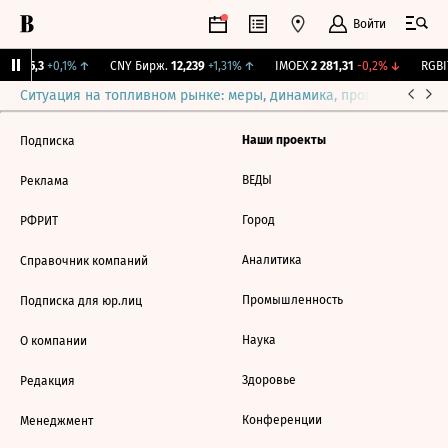
Войти
BI
115,3
+0,1%
↑
CNY Бирж.
12,239
+1,31%
↑
IMOEX
2 281,31
-0,2%
↓
RGBI
Ситуация на топливном рынке: меры, динамика, прогнозы
Выб
Наши проекты
Подписка
ВЕДЫ
Реклама
Город
РФРИТ
Аналитика
Справочник компаний
Промышленность
Подписка для юр.лиц
Наука
О компании
Здоровье
Редакция
Конференции
Менеджмент