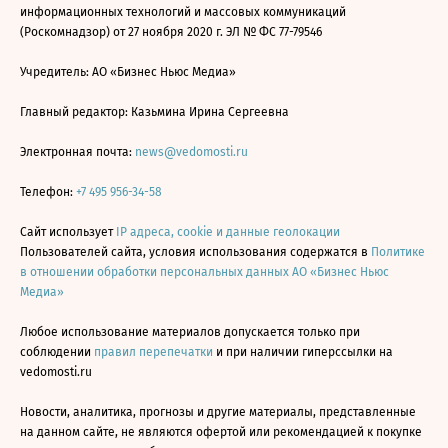
информационных технологий и массовых коммуникаций
(Роскомнадзор) от 27 ноября 2020 г. ЭЛ № ФС 77-79546
Учредитель: АО «Бизнес Ньюс Медиа»
Главный редактор: Казьмина Ирина Сергеевна
Электронная почта:
news@vedomosti.ru
Телефон:
+7 495 956-34-58
Сайт использует
IP адреса, cookie и данные геолокации
Пользователей сайта, условия использования содержатся в
Политике
в отношении обработки персональных данных АО «Бизнес Ньюс
Медиа»
Любое использование материалов допускается только при
соблюдении
правил перепечатки
и при наличии гиперссылки на
vedomosti.ru
Новости, аналитика, прогнозы и другие материалы, представленные
на данном сайте, не являются офертой или рекомендацией к покупке