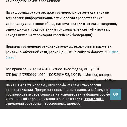
или продаже каких-либо активов.
На информационном ресурсе применяются рекомендательные
технологии (информационные технологии предоставления
информации на основе сбора, систематизации и анализа сведений,
относящихся к предпочтениям пользователей сети «Интернет»,
находящихся на территории Российской Федерации).
Правила применения рекомендательных технологий в виджетах
рекламно-обменной сети, размещенных на сайте vedomosti.ru:
СМИ2
,
24smi
Все права защищены © АО Бизнес Ньюс Медиа, ИНН/КПП
7712108141/771501001, ОГРН 1027739124775, 127018, г. Москва, вн.тер.г.
муниципальный округ Марьина Роща, ул. Полковая, д. 3, стр. 1 1999—
На нашем сайте используются cookie-файлы и технологии
2026
персонализации. Продолжая пользоваться данным сайтом, вы
ОК
подтверждаете свое
согласие
на использование файлов cookie
и технологий персонализации в соответствии с
Политикой в
отношении обработки персональных данных.