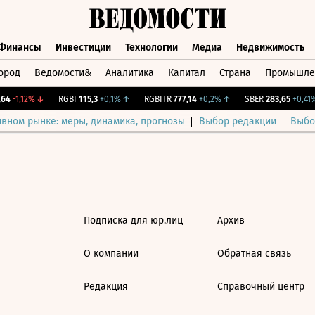
Финансы
Инвестиции
Технологии
Медиа
Недвижимость
ород
Ведомости&
Аналитика
Капитал
Страна
Промышле
а
Финансы
Инвестиции
Технологии
Медиа
Недвижимос
4
-1,12%
↓
RGBI
115,3
+0,1%
↑
RGBITR
777,14
+0,2%
↑
SBER
283,65
+0,41%
ивном рынке: меры, динамика, прогнозы
Выбор редакции
Выбо
Подписка для юр.лиц
Архив
О компании
Обратная связь
Редакция
Справочный центр