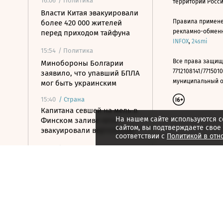
16:06
/ Политика
территории Росс
Власти Китая эвакуировали
Правила примене
более 420 000 жителей
рекламно-обменно
перед приходом тайфуна
INFOX
,
24smi
15:54
/ Политика
Все права защищ
Минобороны Болгарии
7712108141/7715010
заявило, что упавший БПЛА
муниципальный окр
мог быть украинским
15:40
/
Страна
Капитана севшей на мель в
На нашем сайте используются c
Финском заливе яхты
сайтом, вы подтверждаете свое
эвакуировали вертолетом
соответствии с
Политикой в отн
15:30
/ Политика
США выделили более $200
млн на запуск
Транскаспийского фонда
предпринимательства
15:28
/
Спорт
«Арсенал» продлил самый