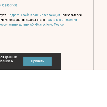
 495 956-34-58
ьзует
IP адреса, cookie и данные геолокации
Пользователей
овия использования содержатся в
Политике в отношении
персональных данных АО «Бизнес Ньюс Медиа»
ься данным
Принять
изации в