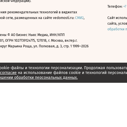
ийской Федерации).
Телефон:
+7
ния рекомендательных технологий в виджетах
й сети, размещенных на сайте vedomosti.ru:
СМИ2
,
Сайт испол
сайта, усл
обработки 
ены © АО Бизнес Ньюс Медиа, ИНН/КПП
01, ОГРН 1027739124775, 127018, г. Москва, вн.тер.г.
уг Марьина Роща, ул. Полковая, д. 3, стр. 1 1999—2026
ookie-файлы и технологии персонализации. Продолжая пользоват
согласие
на использование файлов cookie и технологий персонал
ошении обработки персональных данных.