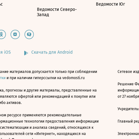
ьс
Ведомости Юг
Ведомости Северо-
Запад
я iOS
Скачать для Android
ание материалов допускается только при соблюдении
Сетевое изд
атки
и при наличии гиперссылки на vedomosti.ru
Решение Фе
ка, прогнозы и другие материалы, представленные на
информацио
 являются офертой или рекомендацией к покупке или
от 27 ноября
ибо активов.
Учредитель
ном ресурсе применяются рекомендательные
ормационные технологии предоставления информации
Главный ре
 систематизации и анализа сведений, относящихся к
ользователей сети «Интернет», находящихся на
Электронна