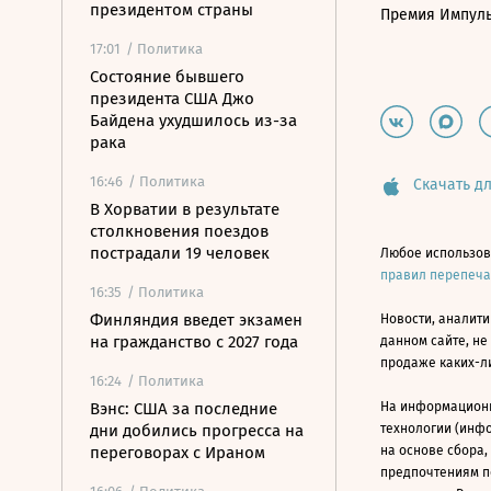
президентом страны
Премия Импул
17:01
/ Политика
Состояние бывшего
президента США Джо
Байдена ухудшилось из-за
рака
16:46
/ Политика
Скачать дл
В Хорватии в результате
столкновения поездов
пострадали 19 человек
Любое использов
правил перепеч
16:35
/ Политика
Финляндия введет экзамен
Новости, аналити
на гражданство с 2027 года
данном сайте, не
продаже каких-л
16:24
/ Политика
Вэнс: США за последние
На информацион
дни добились прогресса на
технологии (инф
переговорах с Ираном
на основе сбора,
предпочтениям п