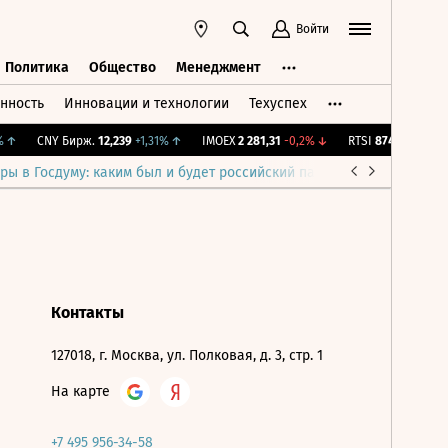
Войти
Политика
Общество
Менеджмент
нность
Инновации и технологии
Техуспех
ть
Политика
Общество
Менеджмент
↑
CNY Бирж.
12,239
+1,31%
↑
IMOEX
2 281,31
-0,2%
↓
RTSI
874,64
-1,12%
ры в Госдуму: каким был и будет российский парламент
Война н
Контакты
127018, г. Москва, ул. Полковая, д. 3, стр. 1
На карте
+7 495 956-34-58