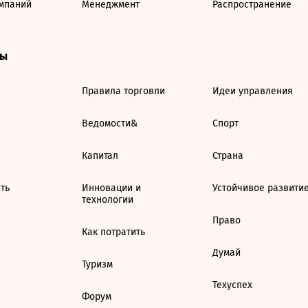
мпаний
Менеджмент
Распространение
ты
Правила торговли
Идеи управления
Ведомости&
Спорт
Капитал
Страна
ть
Инновации и
Устойчивое развити
технологии
Право
Как потратить
Думай
Туризм
Техуспех
Форум