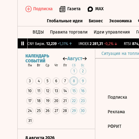
Подписка
Газета
MAX
Глобальные идеи
Бизнес
Экономика
ВЕДЫ
Правила торговли
Идеи управления
Г
Глобальные идеи
Бизнес
Экономик
65
+0,41%
↑
CNY Бирж.
12,239
+1,31%
↑
IMOEX
2 281,31
-0,2%
↓
RTSI
874,6
Ситуация на топл
КАЛЕНДАРЬ
Август
СОБЫТИЙ
Пн
Вт
Ср
Чт
Пт
Сб
Вс
1
2
3
4
5
6
7
8
9
10
11
12
13
14
15
16
Подписка
17
18
19
20
21
22
23
24
25
26
27
28
29
30
Реклама
31
РФРИТ
8 августа 2026