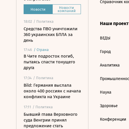
Справочник ко
Новости
Новости
компаний
18:02
/ Политика
Наши проек
Средства ПВО уничтожили
360 украинских БПЛА за
ВЕДЫ
день
17:46
/
Страна
Город
В Чите подросток погиб,
пытаясь спасти тонущего
Аналитика
друга
17:34
/ Политика
Промышленнос
Bild: Германия выслала
около 400 россиян с начала
Наука
конфликта на Украине
Здоровье
17:11
/ Политика
Бывший глава Верховного
Конференции
суда Венгрии принял
предложение стать