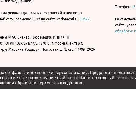
ийской Федерации).
Телефон:
+7
ния рекомендательных технологий в виджетах
й сети, размещенных на сайте vedomosti.ru:
СМИ2
,
Сайт испол
сайта, усл
обработки 
ены © АО Бизнес Ньюс Медиа, ИНН/КПП
01, ОГРН 1027739124775, 127018, г. Москва, вн.тер.г.
уг Марьина Роща, ул. Полковая, д. 3, стр. 1 1999—2026
ookie-файлы и технологии персонализации. Продолжая пользоват
согласие
на использование файлов cookie и технологий персонал
ошении обработки персональных данных.