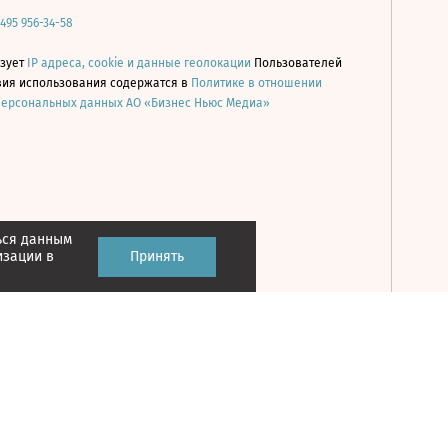
 495 956-34-58
ьзует
IP адреса, cookie и данные геолокации
Пользователей
овия использования содержатся в
Политике в отношении
персональных данных АО «Бизнес Ньюс Медиа»
ься данным
Принять
изации в