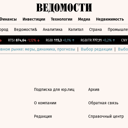
Финансы
Инвестиции
Технологии
Медиа
Недвижимость
ород
Ведомости&
Аналитика
Капитал
Страна
Промышле
а
Финансы
Инвестиции
Технологии
Медиа
Недвижимос
RTSI
874,64
-1,12%
↓
RGBI
115,3
+0,1%
↑
RGBITR
777,11
+0,2%
↑
CNY Б
ивном рынке: меры, динамика, прогнозы
Выбор редакции
Выбо
Подписка для юр.лиц
Архив
О компании
Обратная связь
Редакция
Справочный центр