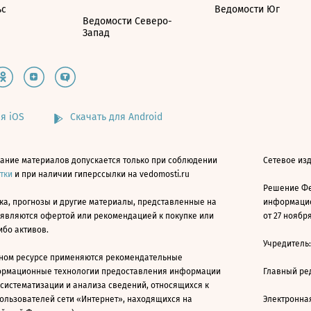
ьс
Ведомости Юг
Ведомости Северо-
Запад
я iOS
Скачать для Android
ание материалов допускается только при соблюдении
Сетевое изд
атки
и при наличии гиперссылки на vedomosti.ru
Решение Фе
ка, прогнозы и другие материалы, представленные на
информацио
 являются офертой или рекомендацией к покупке или
от 27 ноября
ибо активов.
Учредитель
ном ресурсе применяются рекомендательные
ормационные технологии предоставления информации
Главный ре
 систематизации и анализа сведений, относящихся к
ользователей сети «Интернет», находящихся на
Электронна