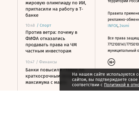
территории Росс
мировую олимпиаду по ИИ,
пригласили на работу в Т-
Правила примене
банке
рекламно-обменно
10:48
/
Спорт
INFOX
,
24smi
Против ветра: почему в
ФИФА отказались
Все права защищ
продавать права на ЧМ
7712108141/7715010
частным инвесторам
муниципальный окр
10:47
/ Финансы
Банки повысили ставки по
На нашем сайте используются c
краткосрочным вкладам до
сайтом, вы подтверждаете свое
максимума с марта
соответствии с
Политикой в отн
10:32
/ Политика
Экс-премьера Украины
могут назначить главой
«Нафтогаза»
10:21
/ Политика
Число погибших после
стрельбы в школе