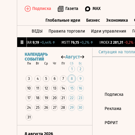
Подписка
Газета
MAX
Глобальные идеи
Бизнес
Экономика
ВЕДЫ
Правила торговли
Идеи управления
Г
Глобальные идеи
Бизнес
Экономик
+1,31%
↑
UTAR
9,19
+0,44%
↑
MSTT
76,15
+0,2%
↑
IMOEX
2 281,31
-0,2%
↓
Ситуация на топл
КАЛЕНДАРЬ
Август
СОБЫТИЙ
Пн
Вт
Ср
Чт
Пт
Сб
Вс
1
2
3
4
5
6
7
8
9
10
11
12
13
14
15
16
Подписка
17
18
19
20
21
22
23
24
25
26
27
28
29
30
Реклама
31
РФРИТ
8 августа 2026