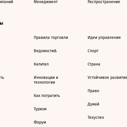
мпаний
Менеджмент
Распространение
ты
Правила торговли
Идеи управления
Ведомости&
Спорт
Капитал
Страна
ть
Инновации и
Устойчивое развити
технологии
Право
Как потратить
Думай
Туризм
Техуспех
Форум