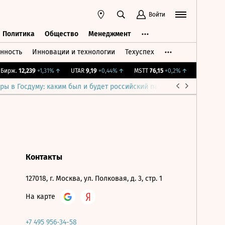
Войти
Политика
Общество
Менеджмент
нность
Инновации и технологии
Техуспех
ть
Политика
Общество
Менеджмент
ирж.
12,239
+1,31%
↑
UTAR
9,19
+0,44%
↑
MSTT
76,15
+0,2%
↑
IMOEX
2 281
ры в Госдуму: каким был и будет российский парламент
Война н
Контакты
127018, г. Москва, ул. Полковая, д. 3, стр. 1
На карте
+7 495 956-34-58