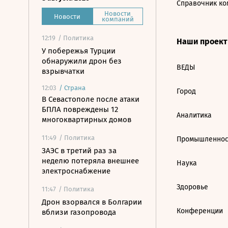
Справочник ко
Новости
Новости
компаний
12:19
/ Политика
Наши проек
У побережья Турции
обнаружили дрон без
ВЕДЫ
взрывчатки
12:03
/
Страна
Город
В Севастополе после атаки
БПЛА повреждены 12
Аналитика
многоквартирных домов
11:49
/ Политика
Промышленнос
ЗАЭС в третий раз за
неделю потеряла внешнее
Наука
электроснабжение
Здоровье
11:47
/ Политика
Дрон взорвался в Болгарии
Конференции
вблизи газопровода