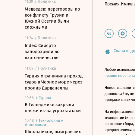
11:29
/ Политика
Премия Импул
Медведев: переговоры по
конфликту Грузии и
Южной Осетии были
сложными
11:24
/ Политика
Index: Сийярто
Скачать дл
заподозрили во
взяточничестве
11:09
/ Политика
Любое использов
Турция ограничила проход
правил перепеч
судов в Черное море через
пролив Дарданеллы
Новости, аналити
данном сайте, не
10:56
/
Страна
продаже каких-л
В Геленджике закрыли
пляжи из-за угрозы атаки
На информацион
технологии (инф
10:48
/
Технологии и
на основе сбора,
Инновации
предпочтениям п
Школьников, выигравших