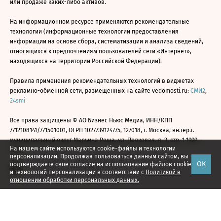
или продаже каких-либо активов.
На информационном ресурсе применяются рекомендательные
технологии (информационные технологии предоставления
информации на основе сбора, систематизации и анализа сведений,
относящихся к предпочтениям пользователей сети «Интернет»,
находящихся на территории Российской Федерации).
Правила применения рекомендательных технологий в виджетах
рекламно-обменной сети, размещенных на сайте vedomosti.ru:
СМИ2
,
24smi
Все права защищены © АО Бизнес Ньюс Медиа, ИНН/КПП
7712108141/771501001, ОГРН 1027739124775, 127018, г. Москва, вн.тер.г.
муниципальный округ Марьина Роща, ул. Полковая, д. 3, стр. 1 1999—
На нашем сайте используются cookie-файлы и технологии
2026
персонализации. Продолжая пользоваться данным сайтом, вы
ОК
подтверждаете свое
согласие
на использование файлов cookie
и технологий персонализации в соответствии с
Политикой в
отношении обработки персональных данных.