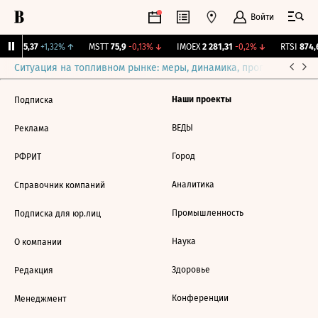
Войти
ECO
15,37
+1,32%
↑
MSTT
75,9
-0,13%
↓
IMOEX
2 281,31
-0,2%
↓
RTSI
874,6
Ситуация на топливном рынке: меры, динамика, прогнозы
Выб
Наши проекты
Подписка
ВЕДЫ
Реклама
Город
РФРИТ
Аналитика
Справочник компаний
Промышленность
Подписка для юр.лиц
Наука
О компании
Здоровье
Редакция
Конференции
Менеджмент