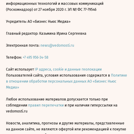
информационных технологий и массовых коммуникаций
(Роскомнадзор) от 27 ноября 2020 г. ЭЛ № ФС 77-79546
Учредитель: АО «Бизнес Ньюс Медиа»
Главный редактор: Казьмина Ирина Сергеевна
Электронная почта:
news@vedomosti.ru
Телефон:
+7 495 956-34-58
Сайт использует
IP адреса, cookie и данные геолокации
Пользователей сайта, условия использования содержатся в
Политике
в отношении обработки персональных данных АО «Бизнес Ньюс
Медиа»
Любое использование материалов допускается только при
соблюдении
правил перепечатки
и при наличии гиперссылки на
vedomosti.ru
Новости, аналитика, прогнозы и другие материалы, представленные
на данном сайте, не являются офертой или рекомендацией к покупке