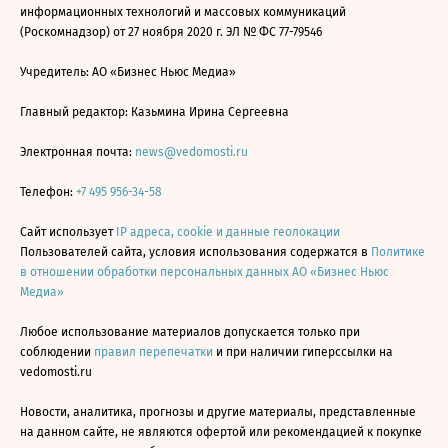
информационных технологий и массовых коммуникаций
(Роскомнадзор) от 27 ноября 2020 г. ЭЛ № ФС 77-79546
Учредитель: АО «Бизнес Ньюс Медиа»
Главный редактор: Казьмина Ирина Сергеевна
Электронная почта:
news@vedomosti.ru
Телефон:
+7 495 956-34-58
Сайт использует
IP адреса, cookie и данные геолокации
Пользователей сайта, условия использования содержатся в
Политике
в отношении обработки персональных данных АО «Бизнес Ньюс
Медиа»
Любое использование материалов допускается только при
соблюдении
правил перепечатки
и при наличии гиперссылки на
vedomosti.ru
Новости, аналитика, прогнозы и другие материалы, представленные
на данном сайте, не являются офертой или рекомендацией к покупке