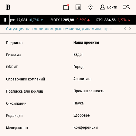
Войти
NY Бирж.
12,081
+0,76%
↑
IMOEX
2 285,88
-0,69%
↓
RTSI
884,56
-1,27%
↓
Ситуация на топливном рынке: меры, динамика, прогнозы
Выб
Наши проекты
Подписка
ВЕДЫ
Реклама
Город
РФРИТ
Аналитика
Справочник компаний
Промышленность
Подписка для юр.лиц
Наука
О компании
Здоровье
Редакция
Конференции
Менеджмент