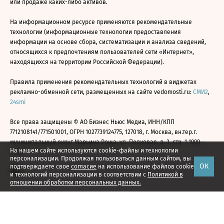
или продаже каких-либо активов.
На информационном ресурсе применяются рекомендательные
технологии (информационные технологии предоставления
информации на основе сбора, систематизации и анализа сведений,
относящихся к предпочтениям пользователей сети «Интернет»,
находящихся на территории Российской Федерации).
Правила применения рекомендательных технологий в виджетах
рекламно-обменной сети, размещенных на сайте vedomosti.ru:
СМИ2
,
24smi
Все права защищены © АО Бизнес Ньюс Медиа, ИНН/КПП
7712108141/771501001, ОГРН 1027739124775, 127018, г. Москва, вн.тер.г.
муниципальный округ Марьина Роща, ул. Полковая, д. 3, стр. 1 1999—
На нашем сайте используются cookie-файлы и технологии
2026
персонализации. Продолжая пользоваться данным сайтом, вы
ОК
подтверждаете свое
согласие
на использование файлов cookie
и технологий персонализации в соответствии с
Политикой в
отношении обработки персональных данных.